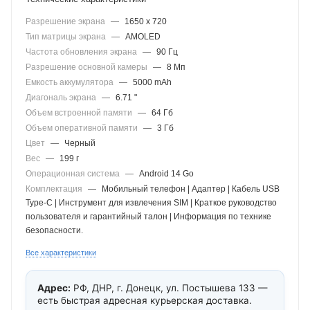
Разрешение экрана
—
1650 x 720
Тип матрицы экрана
—
AMOLED
Частота обновления экрана
—
90 Гц
Разрешение основной камеры
—
8 Мп
Емкость аккумулятора
—
5000 mAh
Диагональ экрана
—
6.71 "
Объем встроенной памяти
—
64 Гб
Объем оперативной памяти
—
3 Гб
Цвет
—
Черный
Вес
—
199 г
Операционная система
—
Android 14 Go
Комплектация
—
Мобильный телефон | Адаптер | Кабель USB
Type-C | Инструмент для извлечения SIM | Краткое руководство
пользователя и гарантийный талон | Информация по технике
безопасности.
Все характеристики
Адрес:
РФ, ДНР, г. Донецк, ул. Постышева 133 —
есть быстрая адресная курьерская доставка.