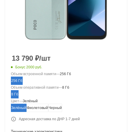
13 790
₽
/шт
Бонус 2000 руб.
Объем встроенной памяти
—
256 Гб
256 Гб
Объем оперативной памяти
—
8 Гб
8 Гб
Цвет
—
Зелёный
Зелёный
Фиолетовый
Черный
Адресная доставка по ДНР 1-7 дней
Технические характеристики