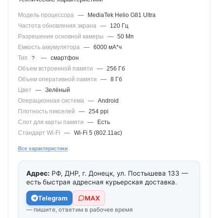
Модель процессора
—
MediaTek Helio G81 Ultra
Частота обновления экрана
—
120 Гц
Разрешение основной камеры
—
50 Мп
Емкость аккумулятора
—
6000 мА*ч
Тип
—
смартфон
?
Объем встроенной памяти
—
256 Гб
Объем оперативной памяти
—
8 Гб
Цвет
—
Зелёный
Операционная система
—
Android
Плотность пикселей
—
254 ppi
Слот для карты памяти
—
Есть
Стандарт Wi-Fi
—
Wi-Fi 5 (802.11ac)
Все характеристики
Адрес:
РФ, ДНР, г. Донецк, ул. Постышева 133 —
есть быстрая адресная курьерская доставка.
Telegram
МАХ
— пишите, ответим в рабочее время