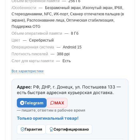
Объем встроенной памяти
—
256 Гб
/Особенности
—
Безрамочный экран, Изогнутый экран, IP68,
Стереодинамики, NFC, ИК-порт, Сканер отпечатков пальцев (в
экране), Распознавание лица, Оптическая стабилизация,
Поддержка OTG
Объем оперативной памяти
—
8 Гб
Цвет
—
Серебристый
Операционная система
—
Android 15
Плотность пикселей
—
388 ppi
Слот для карты памяти
—
Есть
Все характеристики
Адрес:
РФ, ДНР, г. Донецк, ул. Постышева 133 —
есть быстрая адресная курьерская доставка.
Telegram
МАХ
— пишите, ответим в рабочее время
Только оригинальный товар!
Гарантия
Сертифицировано