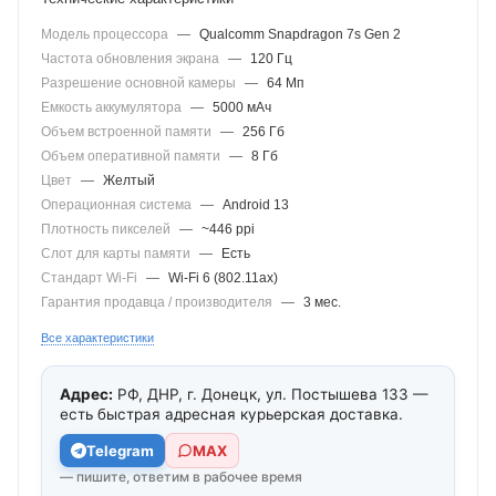
Модель процессора
—
Qualcomm Snapdragon 7s Gen 2
Частота обновления экрана
—
120 Гц
Разрешение основной камеры
—
64 Мп
Емкость аккумулятора
—
5000 мАч
Объем встроенной памяти
—
256 Гб
Объем оперативной памяти
—
8 Гб
Цвет
—
Желтый
Операционная система
—
Android 13
Плотность пикселей
—
~446 ppi
Слот для карты памяти
—
Есть
Стандарт Wi-Fi
—
Wi-Fi 6 (802.11ax)
Гарантия продавца / производителя
—
3 мес.
Все характеристики
Адрес:
РФ, ДНР, г. Донецк, ул. Постышева 133 —
есть быстрая адресная курьерская доставка.
Telegram
МАХ
— пишите, ответим в рабочее время