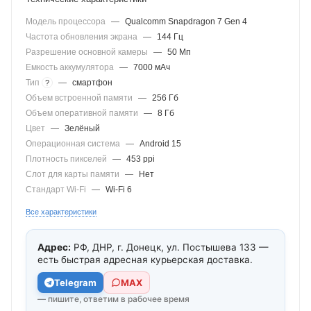
Модель процессора
—
Qualcomm Snapdragon 7 Gen 4
Частота обновления экрана
—
144 Гц
Разрешение основной камеры
—
50 Мп
Емкость аккумулятора
—
7000 мАч
Тип
—
смартфон
?
Объем встроенной памяти
—
256 Гб
Объем оперативной памяти
—
8 Гб
Цвет
—
Зелёный
Операционная система
—
Android 15
Плотность пикселей
—
453 ppi
Слот для карты памяти
—
Нет
Стандарт Wi-Fi
—
Wi-Fi 6
Все характеристики
Адрес:
РФ, ДНР, г. Донецк, ул. Постышева 133 —
есть быстрая адресная курьерская доставка.
Telegram
МАХ
— пишите, ответим в рабочее время