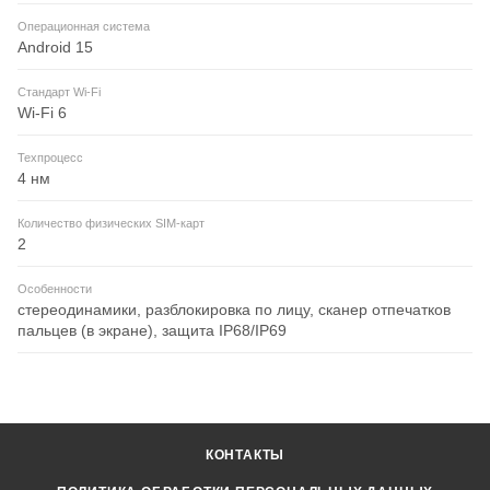
Операционная система
Android 15
Стандарт Wi-Fi
Wi-Fi 6
Техпроцесс
4 нм
Количество физических SIM-карт
2
Особенности
стереодинамики, разблокировка по лицу, сканер отпечатков
пальцев (в экране), защита IP68/IP69
КОНТАКТЫ