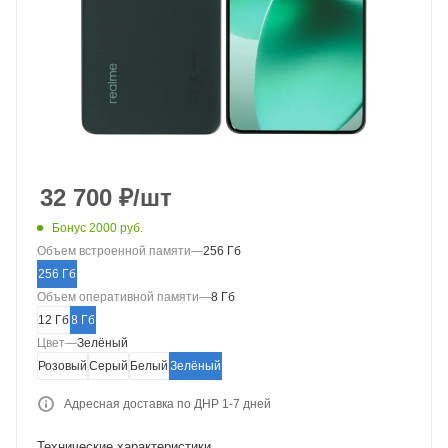
32 700
₽
/шт
Бонус 2000 руб.
Объем встроенной памяти
—
256 Гб
256 Гб
Объем оперативной памяти
—
8 Гб
12 Гб
8 Гб
Цвет
—
Зелёный
Розовый
Серый
Белый
Зелёный
Адресная доставка по ДНР 1-7 дней
Технические характеристики