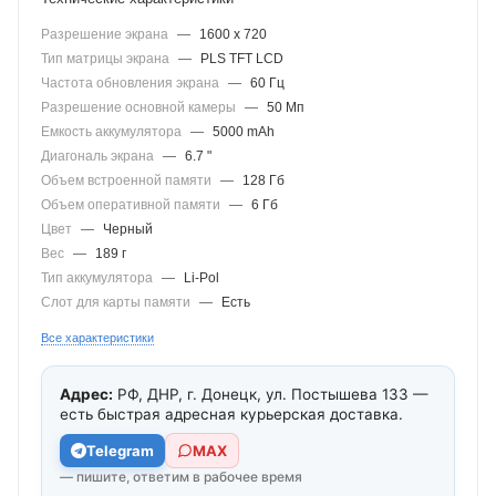
Разрешение экрана
—
1600 x 720
Тип матрицы экрана
—
PLS TFT LCD
Частота обновления экрана
—
60 Гц
Разрешение основной камеры
—
50 Мп
Емкость аккумулятора
—
5000 mAh
Диагональ экрана
—
6.7 "
Объем встроенной памяти
—
128 Гб
Объем оперативной памяти
—
6 Гб
Цвет
—
Черный
Вес
—
189 г
Тип аккумулятора
—
Li-Pol
Слот для карты памяти
—
Есть
Все характеристики
Адрес:
РФ, ДНР, г. Донецк, ул. Постышева 133 —
есть быстрая адресная курьерская доставка.
Telegram
МАХ
— пишите, ответим в рабочее время