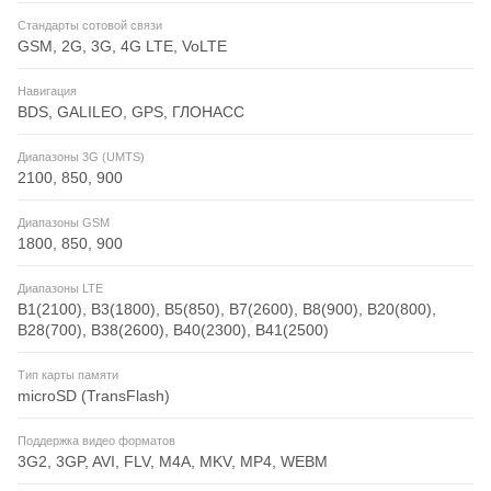
Стандарты сотовой связи
GSM, 2G, 3G, 4G LTE, VoLTE
Навигация
BDS, GALILEO, GPS, ГЛОНАСС
Диапазоны 3G (UMTS)
2100, 850, 900
Диапазоны GSM
1800, 850, 900
Диапазоны LTE
B1(2100), B3(1800), B5(850), B7(2600), B8(900), B20(800),
B28(700), B38(2600), B40(2300), B41(2500)
Тип карты памяти
microSD (TransFlash)
Поддержка видео форматов
3G2, 3GP, AVI, FLV, M4A, MKV, MP4, WEBM