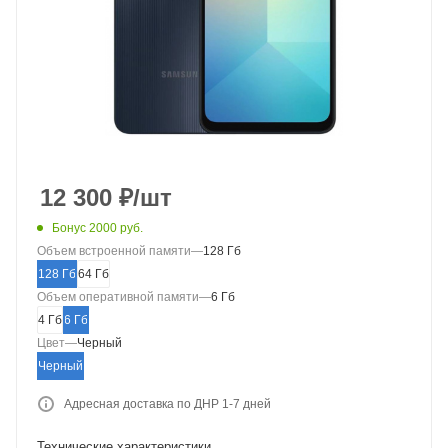
12 300
₽
/шт
Бонус 2000 руб.
Объем встроенной памяти
—
128 Гб
128 Гб
64 Гб
Объем оперативной памяти
—
6 Гб
4 Гб
6 Гб
Цвет
—
Черный
Черный
Адресная доставка по ДНР 1-7 дней
Технические характеристики