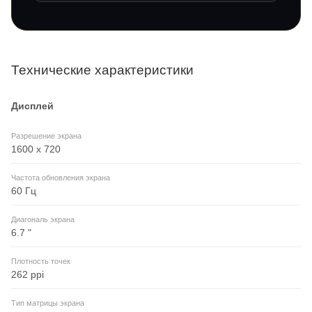
Технические характеристики
Дисплей
Разрешение экрана
1600 x 720
Частота обновления экрана
60 Гц
Диагональ экрана
6.7 "
Плотность точек
262 ppi
Тип матрицы экрана