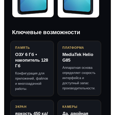
Ключевые возможности
ПАМЯТЬ
ПЛАТФОРМА
ОЗУ 6 Гб •
MediaTek Helio
накопитель 128
G85
Гб
Аппаратная основа
определяет скорость
Конфигурация для
интерфейса и
приложений, файлов
доступный запас
и многозадачной
производительности.
работы.
ЭКРАН
КАМЕРЫ
яркость 450 кд/
Да, двойная