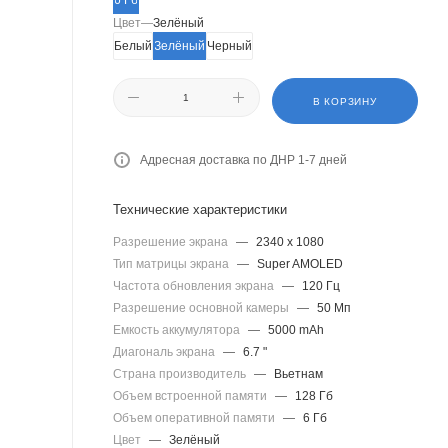
6 Гб
Цвет
—
Зелёный
Белый
Зелёный
Черный
В КОРЗИНУ
Адресная доставка по ДНР 1-7 дней
Технические характеристики
Разрешение экрана
—
2340 x 1080
Тип матрицы экрана
—
Super AMOLED
Частота обновления экрана
—
120 Гц
Разрешение основной камеры
—
50 Мп
Емкость аккумулятора
—
5000 mAh
Диагональ экрана
—
6.7 "
Страна производитель
—
Вьетнам
Объем встроенной памяти
—
128 Гб
Объем оперативной памяти
—
6 Гб
Цвет
—
Зелёный