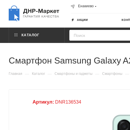
Енакиево
АКЦИИ
КОН
КАТАЛОГ
Смартфон Samsung Galaxy A2
—
—
—
—
Главная
Каталог
Смартфоны и гаджеты
Смартфоны
Артикул:
DNR136534