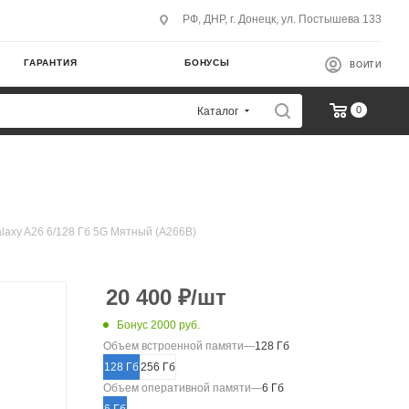
РФ, ДНР, г. Донецк, ул. Постышева 133
ГАРАНТИЯ
БОНУСЫ
ВОЙТИ
0
Каталог
axy A26 6/128 Гб 5G Мятный (A266B)
20 400
₽
/шт
Бонус 2000 руб.
Объем встроенной памяти
—
128 Гб
128 Гб
256 Гб
Объем оперативной памяти
—
6 Гб