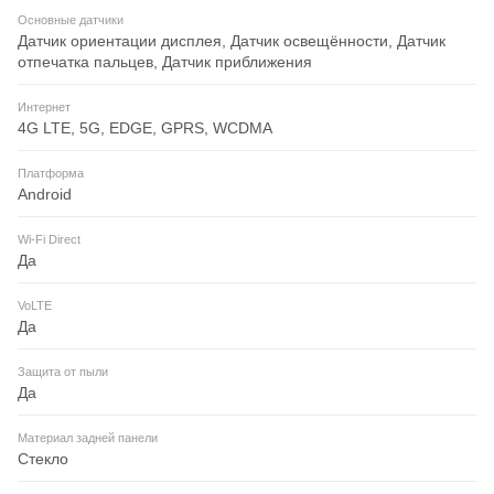
Основные датчики
Датчик ориентации дисплея, Датчик освещённости, Датчик
отпечатка пальцев, Датчик приближения
Интернет
4G LTE, 5G, EDGE, GPRS, WCDMA
Платформа
Android
Wi-Fi Direct
Да
VoLTE
Да
Защита от пыли
Да
Материал задней панели
Стекло