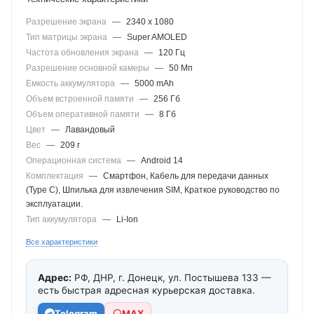
Разрешение экрана
—
2340 x 1080
Тип матрицы экрана
—
Super AMOLED
Частота обновления экрана
—
120 Гц
Разрешение основной камеры
—
50 Мп
Емкость аккумулятора
—
5000 mAh
Объем встроенной памяти
—
256 Гб
Объем оперативной памяти
—
8 Гб
Цвет
—
Лавандовый
Вес
—
209 г
Операционная система
—
Android 14
Комплектация
—
Смартфон, Кабель для передачи данных
(Type C), Шпилька для извлечения SIM, Краткое руководство по
эксплуатации.
Тип аккумулятора
—
Li-Ion
Все характеристики
Адрес:
РФ, ДНР, г. Донецк, ул. Постышева 133 —
есть быстрая адресная курьерская доставка.
Telegram
МАХ