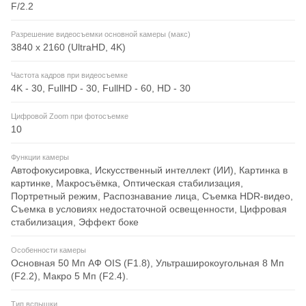
F/2.2
Разрешение видеосъемки основной камеры (макс)
3840 x 2160 (UltraHD, 4K)
Частота кадров при видеосъемке
4K - 30, FullHD - 30, FullHD - 60, HD - 30
Цифровой Zoom при фотосъемке
10
Функции камеры
Автофокусировка, Искусственный интеллект (ИИ), Картинка в
картинке, Макросъёмка, Оптическая стабилизация,
Портретный режим, Распознавание лица, Съемка HDR-видео,
Съемка в условиях недостаточной освещенности, Цифровая
стабилизация, Эффект боке
Особенности камеры
Основная 50 Мп АФ OIS (F1.8), Ультраширокоугольная 8 Мп
(F2.2), Макро 5 Мп (F2.4).
Тип вспышки