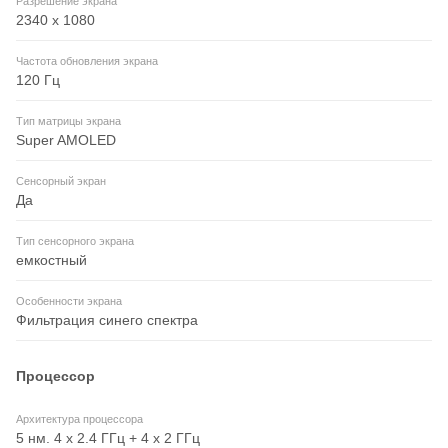
Разрешение экрана
2340 x 1080
Частота обновления экрана
120 Гц
Тип матрицы экрана
Super AMOLED
Сенсорный экран
Да
Тип сенсорного экрана
емкостный
Особенности экрана
Фильтрация синего спектра
Процессор
Архитектура процессора
5 нм. 4 x 2.4 ГГц + 4 x 2 ГГц