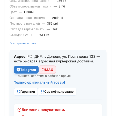
Объем встроенной памяти
—
256 Гб
Объем оперативной памяти
—
8 Гб
Цвет
—
Синий
Операционная система
—
Android
Плотность пикселей
—
382 ppi
Слот для карты памяти
—
Нет
Стандарт Wi-Fi
—
WI-FI 6
Все характеристики
Адрес:
РФ, ДНР, г. Донецк, ул. Постышева 133 —
есть быстрая адресная курьерская доставка.
Telegram
МАХ
— пишите, ответим в рабочее время
Только оригинальный товар!
Гарантия
Сертифицировано
Внимание покупателям: