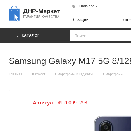
Енакиево
АКЦИИ
КОН
КАТАЛОГ
Samsung Galaxy M17 5G 8/128
—
—
—
—
Главная
Каталог
Смартфоны и гаджеты
Смартфоны
Артикул:
DNR00991298