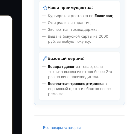
Наши преимущества:
Курьерская доставка по
Енакиево
;
Официальная гарантия;
Экспертная техподдержка;
Выдача бонусной карты на 2000
руб. за любую покупку.
Базовый сервис:
Возврат денег
за товар, если
техника вышла из строя более 2-х
раз по вине производителя.
Бесплатная транспортировка
в
сервисный центр и обратно после
ремонта.
Все товары категории