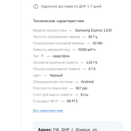
Адресная доставка по ДНР 1-7 дней
Технические характеристики
Модель процессора
—
Samsung Exynos 1330
Частота обновления экрана
—
90 Гц
Разрешение основной камеры
—
50 Мп
Емкость аккумулятора
—
5000 мА*ч
Тип
—
смартфон
?
Объем встроенной памяти
—
128 Гб
Объем оперативной памяти
—
8 Гб
Цвет
—
Черный
Операционная система
—
Android
Плотность пикселей
—
387 ppi
Слот для карты памяти
—
Есть
Стандарт Wi-Fi
—
WI-FI 5
Все характеристики
Адрес:
РФ, ДНР, г. Донецк, ул.