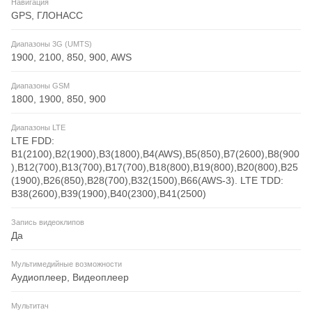
Навигация
GPS, ГЛОНАСС
Диапазоны 3G (UMTS)
1900, 2100, 850, 900, AWS
Диапазоны GSM
1800, 1900, 850, 900
Диапазоны LTE
LTE FDD:
B1(2100),B2(1900),B3(1800),B4(AWS),B5(850),B7(2600),B8(900
),B12(700),B13(700),B17(700),B18(800),B19(800),B20(800),B25
(1900),B26(850),B28(700),B32(1500),B66(AWS-3). LTE TDD:
B38(2600),B39(1900),B40(2300),B41(2500)
Запись видеоклипов
Да
Мультимедийные возможности
Аудиоплеер, Видеоплеер
Мультитач