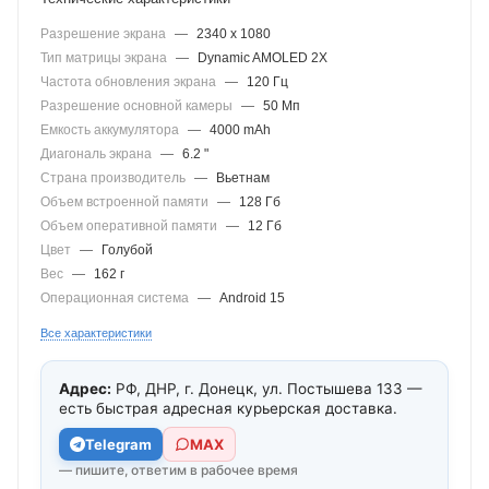
Разрешение экрана
—
2340 x 1080
Тип матрицы экрана
—
Dynamic AMOLED 2X
Частота обновления экрана
—
120 Гц
Разрешение основной камеры
—
50 Мп
Емкость аккумулятора
—
4000 mAh
Диагональ экрана
—
6.2 "
Страна производитель
—
Вьетнам
Объем встроенной памяти
—
128 Гб
Объем оперативной памяти
—
12 Гб
Цвет
—
Голубой
Вес
—
162 г
Операционная система
—
Android 15
Все характеристики
Адрес:
РФ, ДНР, г. Донецк, ул. Постышева 133 —
есть быстрая адресная курьерская доставка.
Telegram
МАХ
— пишите, ответим в рабочее время