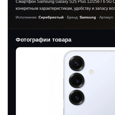
Смартфон Samsung Galaxy S25 Plus 12/256 Гб 5G 
конкретным характеристикам, удобству и запасу во
Исполнение:
Серебристый
· Бренд:
Samsung
· Артикул:
Фотографии товара