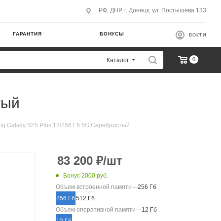
РФ, ДНР, г. Донецк, ул. Постышева 133
ГАРАНТИЯ
БОНУСЫ
ВОЙТИ
0
Каталог
тый
 Galaxy S25 Plus 12/256 Гб 5G Серебристый
83 200
₽
/шт
Бонус 2000 руб.
Объем встроенной памяти
—
256 Гб
256 Гб
512 Гб
Объем оперативной памяти
—
12 Гб