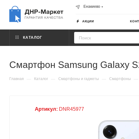
Енакиево
АКЦИИ
КОН
КАТАЛОГ
Смартфон Samsung Galaxy S2
—
—
—
—
Главная
Каталог
Смартфоны и гаджеты
Смартфоны
Артикул:
DNR45977