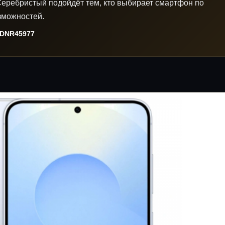
Серебристый подойдёт тем, кто выбирает смартфон по
зможностей.
DNR45977