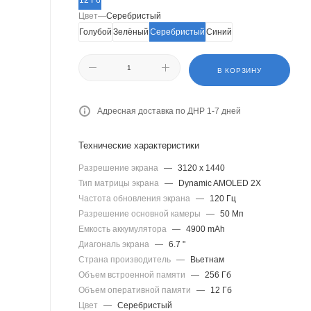
12 Гб
Цвет
—
Серебристый
Голубой
Зелёный
Серебристый
Синий
В КОРЗИНУ
Адресная доставка по ДНР 1-7 дней
Технические характеристики
Разрешение экрана
—
3120 x 1440
Тип матрицы экрана
—
Dynamic AMOLED 2X
Частота обновления экрана
—
120 Гц
Разрешение основной камеры
—
50 Мп
Емкость аккумулятора
—
4900 mAh
Диагональ экрана
—
6.7 "
Страна производитель
—
Вьетнам
Объем встроенной памяти
—
256 Гб
Объем оперативной памяти
—
12 Гб
Цвет
—
Серебристый