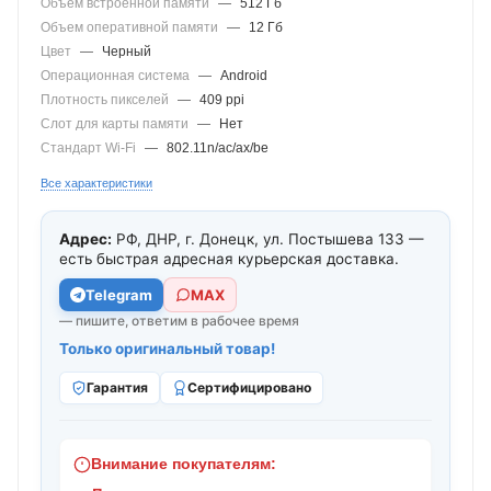
Объем встроенной памяти
—
512 Гб
Объем оперативной памяти
—
12 Гб
Цвет
—
Черный
Операционная система
—
Android
Плотность пикселей
—
409 ppi
Слот для карты памяти
—
Нет
Стандарт Wi-Fi
—
802.11n/ac/ax/be
Все характеристики
Адрес:
РФ, ДНР, г. Донецк, ул. Постышева 133 —
есть быстрая адресная курьерская доставка.
Telegram
МАХ
— пишите, ответим в рабочее время
Только оригинальный товар!
Гарантия
Сертифицировано
Внимание покупателям: