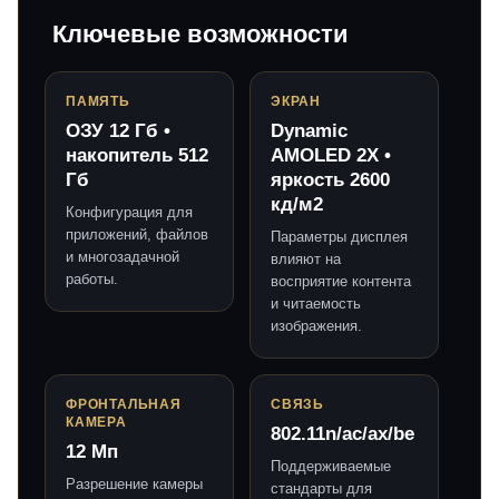
Ключевые возможности
ПАМЯТЬ
ЭКРАН
ОЗУ 12 Гб •
Dynamic
накопитель 512
AMOLED 2X •
Гб
яркость 2600
кд/м2
Конфигурация для
приложений, файлов
Параметры дисплея
и многозадачной
влияют на
работы.
восприятие контента
и читаемость
изображения.
ФРОНТАЛЬНАЯ
СВЯЗЬ
КАМЕРА
802.11n/ac/ax/be
12 Мп
Поддерживаемые
Разрешение камеры
стандарты для