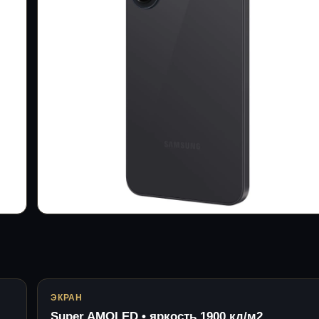
ЭКРАН
Super AMOLED • яркость 1900 кд/м2