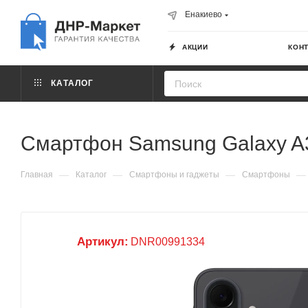
Енакиево
АКЦИИ
КОН
КАТАЛОГ
Смартфон Samsung Galaxy A3
—
—
—
—
Главная
Каталог
Смартфоны и гаджеты
Смартфоны
Артикул:
DNR00991334