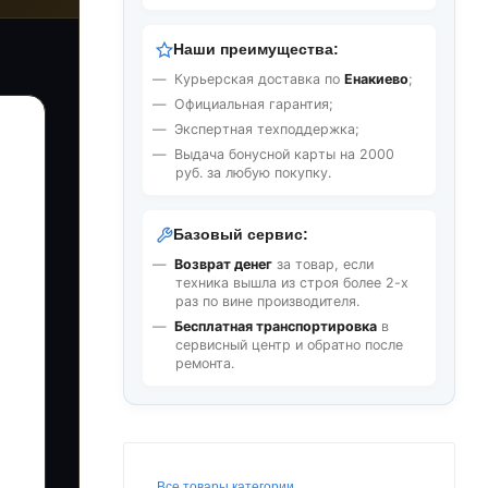
Наши преимущества:
Курьерская доставка по
Енакиево
;
Официальная гарантия;
Экспертная техподдержка;
Выдача бонусной карты на 2000
руб. за любую покупку.
Базовый сервис:
Возврат денег
за товар, если
техника вышла из строя более 2-х
раз по вине производителя.
Бесплатная транспортировка
в
сервисный центр и обратно после
ремонта.
Все товары категории