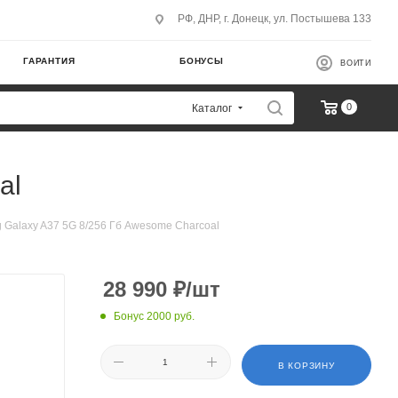
РФ, ДНР, г. Донецк, ул. Постышева 133
ГАРАНТИЯ
БОНУСЫ
ВОЙТИ
0
Каталог
al
Galaxy A37 5G 8/256 Гб Awesome Charcoal
28 990
₽
/шт
Бонус 2000 руб.
В КОРЗИНУ