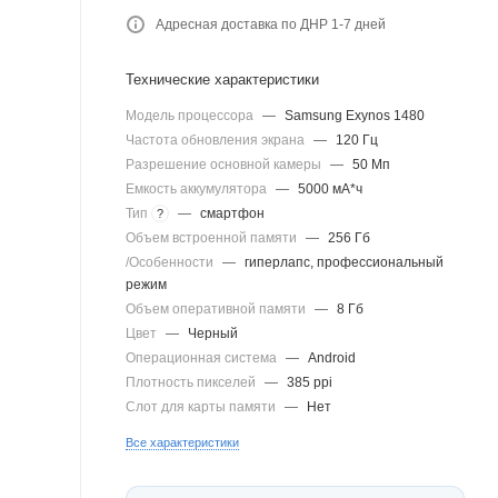
Адресная доставка по ДНР 1-7 дней
Технические характеристики
Модель процессора
—
Samsung Exynos 1480
Частота обновления экрана
—
120 Гц
Разрешение основной камеры
—
50 Мп
Емкость аккумулятора
—
5000 мА*ч
Тип
—
смартфон
?
Объем встроенной памяти
—
256 Гб
/Особенности
—
гиперлапс, профессиональный
режим
Объем оперативной памяти
—
8 Гб
Цвет
—
Черный
Операционная система
—
Android
Плотность пикселей
—
385 ppi
Слот для карты памяти
—
Нет
Все характеристики