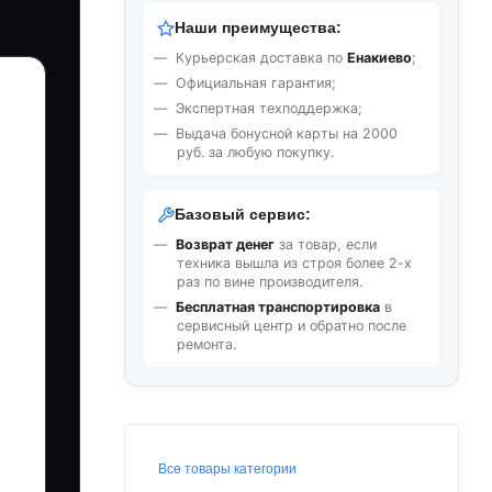
Наши преимущества:
Курьерская доставка по
Енакиево
;
Официальная гарантия;
Экспертная техподдержка;
Выдача бонусной карты на 2000
руб. за любую покупку.
Базовый сервис:
Возврат денег
за товар, если
техника вышла из строя более 2-х
раз по вине производителя.
Бесплатная транспортировка
в
сервисный центр и обратно после
ремонта.
Все товары категории