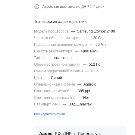
Адресная доставка по ДНР 1-7 дней
Технические характеристики
Модель процессора
—
Samsung Exynos 2400
Частота обновления экрана
—
120 Гц
Разрешение основной камеры
—
50 Мп
Емкость аккумулятора
—
4900 мА*ч
Тип
—
смартфон
?
Объем встроенной памяти
—
512 Гб
Объем оперативной памяти
—
8 Гб
Цвет
—
Синий
Операционная система
—
Android
Плотность пикселей
—
385 ppi
Слот для карты памяти
—
Нет
Стандарт Wi-Fi
—
802.11n/ac/ax
Все характеристики
Адрес:
РФ, ДНР, г. Донецк, ул.