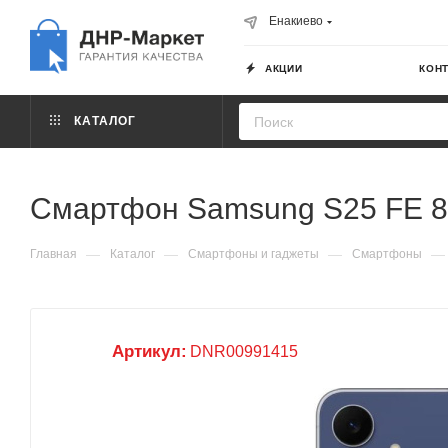
Енакиево
АКЦИИ
КОН
КАТАЛОГ
Смартфон Samsung S25 FE 8
—
—
—
—
Главная
Каталог
Смартфоны и гаджеты
Смартфоны
Артикул:
DNR00991415