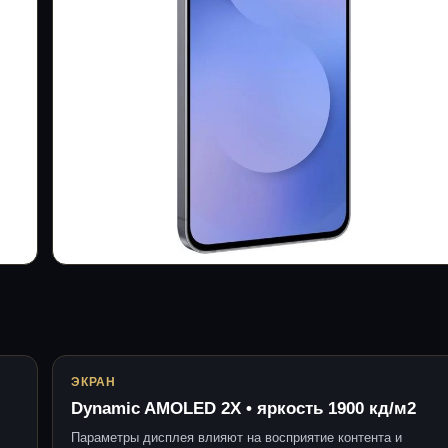
ЭКРАН
Dynamic AMOLED 2X • яркость 1900 кд/м2
Параметры дисплея влияют на восприятие контента и