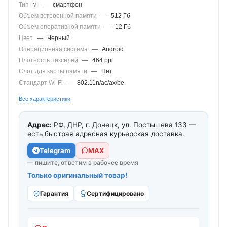
Тип
—
смартфон
?
Объем встроенной памяти
—
512 Гб
Объем оперативной памяти
—
12 Гб
Цвет
—
Черный
Операционная система
—
Android
Плотность пикселей
—
464 ppi
Слот для карты памяти
—
Нет
Стандарт Wi-Fi
—
802.11n/ac/ax/be
Все характеристики
Адрес:
РФ, ДНР, г. Донецк, ул. Постышева 133 —
есть быстрая адресная курьерская доставка.
Telegram
МАХ
— пишите, ответим в рабочее время
Только оригинальный товар!
Гарантия
Сертифицировано