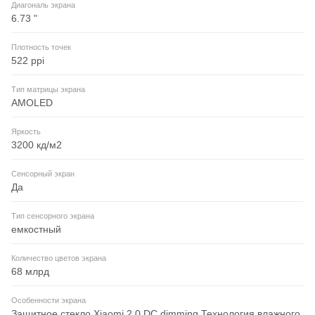
Диагональ экрана
6.73 "
Плотность точек
522 ppi
Тип матрицы экрана
AMOLED
Яркость
3200 кд/м2
Сенсорный экран
Да
Тип сенсорного экрана
емкостный
Количество цветов экрана
68 млрд
Особенности экрана
Защитное стекло Xiaomi 2.0.DC dimming.Технология влажного