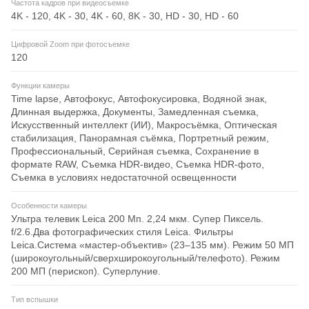
Частота кадров при видеосъемке
4K - 120, 4K - 30, 4K - 60, 8K - 30, HD - 30, HD - 60
Цифровой Zoom при фотосъемке
120
Функции камеры
Time lapse, Автофокус, Автофокусировка, Водяной знак,
Длинная выдержка, Документы, Замедленная съемка,
Искусственный интеллект (ИИ), Макросъёмка, Оптическая
стабилизация, Панорамная съёмка, Портретный режим,
Профессиональный, Серийная съемка, Сохранение в
формате RAW, Съемка HDR-видео, Съемка HDR-фото,
Съемка в условиях недостаточной освещенности
Особенности камеры
Ультра телевик Leica 200 Мп. 2,24 мкм. Супер Пиксель.
f/2.6.Два фотографических стиля Leica. Фильтры
Leica.Система «мастер-объектив» (23–135 мм). Режим 50 МП
(широкоугольный/сверхширокоугольный/телефото). Режим
200 МП (перископ). Суперлуние.
Тип вспышки