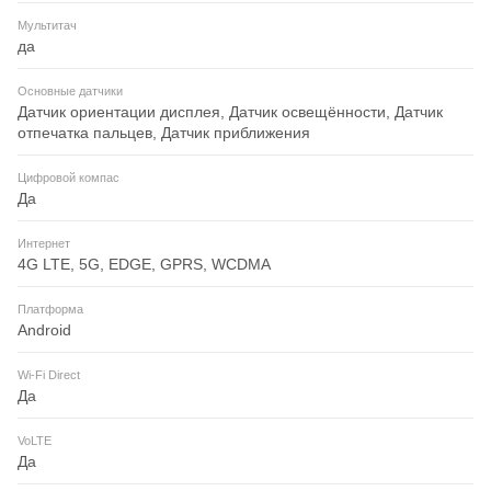
Мультитач
да
Основные датчики
Датчик ориентации дисплея, Датчик освещённости, Датчик
отпечатка пальцев, Датчик приближения
Цифровой компас
Да
Интернет
4G LTE, 5G, EDGE, GPRS, WCDMA
Платформа
Android
Wi-Fi Direct
Да
VoLTE
Да