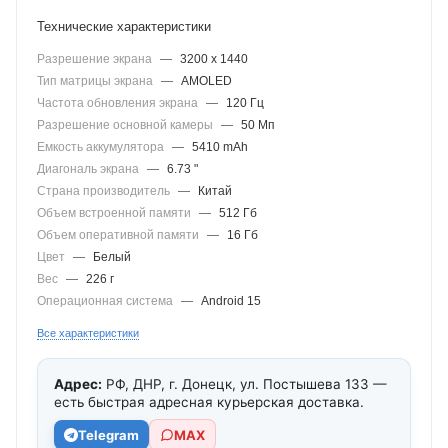
Технические характеристики
Разрешение экрана
—
3200 x 1440
Тип матрицы экрана
—
AMOLED
Частота обновления экрана
—
120 Гц
Разрешение основной камеры
—
50 Мп
Емкость аккумулятора
—
5410 mAh
Диагональ экрана
—
6.73 "
Страна производитель
—
Китай
Объем встроенной памяти
—
512 Гб
Объем оперативной памяти
—
16 Гб
Цвет
—
Белый
Вес
—
226 г
Операционная система
—
Android 15
Все характеристики
Адрес:
РФ, ДНР, г. Донецк, ул. Постышева 133 —
есть быстрая адресная курьерская доставка.
Telegram
МАХ