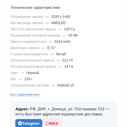
Технические характеристики
Разрешение экрана
—
3200 x 1440
Тип матрицы экрана
—
AMOLED
Частота обновления экрана
—
120 Гц
Разрешение основной камеры
—
50 Мп
Емкость аккумулятора
—
5410 mAh
Диагональ экрана
—
6.73 "
Страна производитель
—
Китай
Объем встроенной памяти
—
512 Гб
Объем оперативной памяти
—
16 Гб
Цвет
—
Черный
Вес
—
226 г
Операционная система
—
Android 15
Все характеристики
Адрес:
РФ, ДНР, г. Донецк, ул. Постышева 133 —
есть быстрая адресная курьерская доставка.
Telegram
МАХ