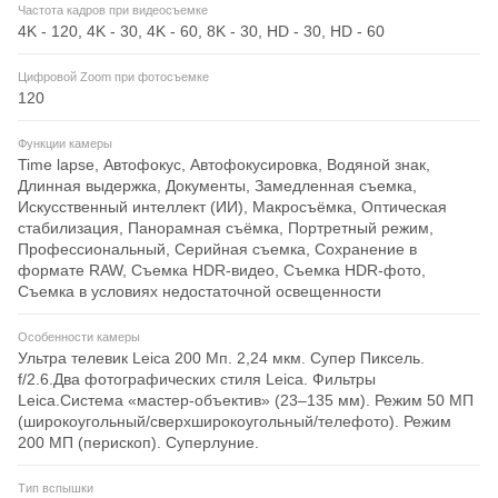
Частота кадров при видеосъемке
4K - 120, 4K - 30, 4K - 60, 8K - 30, HD - 30, HD - 60
Цифровой Zoom при фотосъемке
120
Функции камеры
Time lapse, Автофокус, Автофокусировка, Водяной знак,
Длинная выдержка, Документы, Замедленная съемка,
Искусственный интеллект (ИИ), Макросъёмка, Оптическая
стабилизация, Панорамная съёмка, Портретный режим,
Профессиональный, Серийная съемка, Сохранение в
формате RAW, Съемка HDR-видео, Съемка HDR-фото,
Съемка в условиях недостаточной освещенности
Особенности камеры
Ультра телевик Leica 200 Мп. 2,24 мкм. Супер Пиксель.
f/2.6.Два фотографических стиля Leica. Фильтры
Leica.Система «мастер-объектив» (23–135 мм). Режим 50 МП
(широкоугольный/сверхширокоугольный/телефото). Режим
200 МП (перископ). Суперлуние.
Тип вспышки