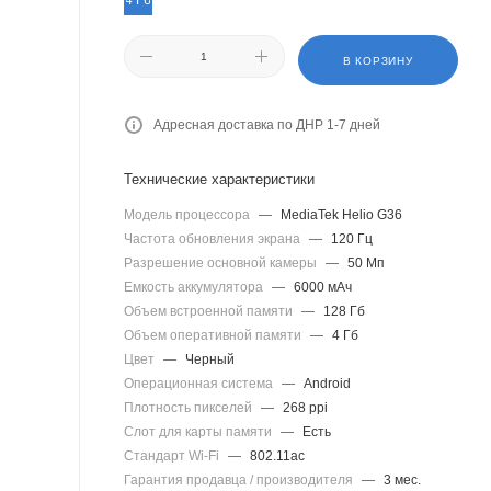
4 Гб
В КОРЗИНУ
Адресная доставка по ДНР 1-7 дней
Технические характеристики
Модель процессора
—
MediaTek Helio G36
Частота обновления экрана
—
120 Гц
Разрешение основной камеры
—
50 Мп
Емкость аккумулятора
—
6000 мАч
Объем встроенной памяти
—
128 Гб
Объем оперативной памяти
—
4 Гб
Цвет
—
Черный
Операционная система
—
Android
Плотность пикселей
—
268 ppi
Слот для карты памяти
—
Есть
Стандарт Wi-Fi
—
802.11ac
Гарантия продавца / производителя
—
3 мес.