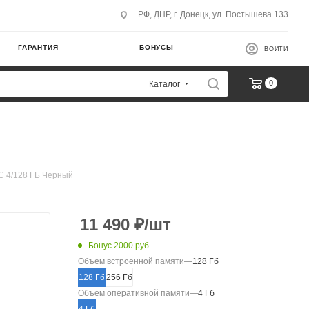
РФ, ДНР, г. Донецк, ул. Постышева 133
ГАРАНТИЯ
БОНУСЫ
ВОЙТИ
0
Каталог
C 4/128 ГБ Черный
11 490
₽
/шт
Бонус 2000 руб.
Объем встроенной памяти
—
128 Гб
128 Гб
256 Гб
Объем оперативной памяти
—
4 Гб