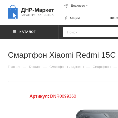
Енакиево
АКЦИИ
КОН
КАТАЛОГ
Смартфон Xiaomi Redmi 15C 
—
—
—
—
Главная
Каталог
Смартфоны и гаджеты
Смартфоны
Артикул:
DNR0099360