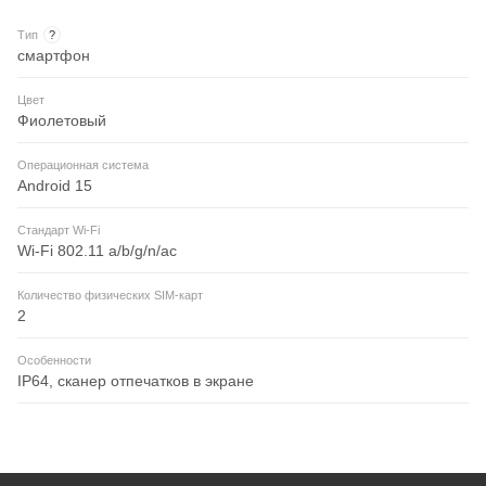
Тип
?
смартфон
Цвет
Фиолетовый
Операционная система
Android 15
Стандарт Wi-Fi
Wi-Fi 802.11 a/b/g/n/ac
Количество физических SIM-карт
2
Особенности
IP64, сканер отпечатков в экране