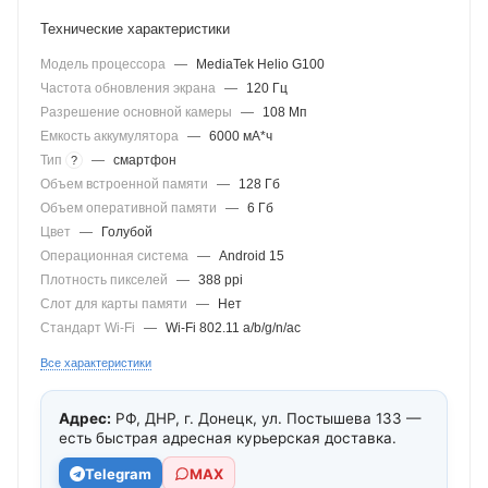
Технические характеристики
Модель процессора
—
MediaTek Helio G100
Частота обновления экрана
—
120 Гц
Разрешение основной камеры
—
108 Мп
Емкость аккумулятора
—
6000 мА*ч
Тип
—
смартфон
?
Объем встроенной памяти
—
128 Гб
Объем оперативной памяти
—
6 Гб
Цвет
—
Голубой
Операционная система
—
Android 15
Плотность пикселей
—
388 ppi
Слот для карты памяти
—
Нет
Стандарт Wi-Fi
—
Wi-Fi 802.11 a/b/g/n/ac
Все характеристики
Адрес:
РФ, ДНР, г. Донецк, ул. Постышева 133 —
есть быстрая адресная курьерская доставка.
Telegram
МАХ