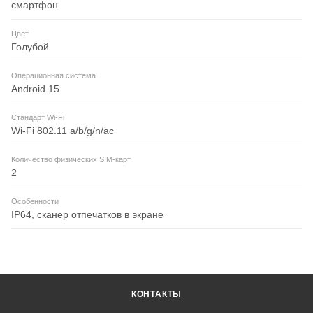
смартфон
Цвет
Голубой
Операционная система
Android 15
Стандарт Wi-Fi
Wi-Fi 802.11 a/b/g/n/ac
Количество физических SIM-карт
2
Особенности
IP64, сканер отпечатков в экране
КОНТАКТЫ