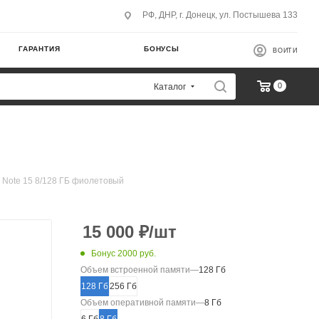
РФ, ДНР, г. Донецк, ул. Постышева 133
ГАРАНТИЯ
БОНУСЫ
ВОЙТИ
0
Каталог
 Note 15 8/128 ГБ фиолетовый
15 000
₽
/шт
Бонус 2000 руб.
Объем встроенной памяти
—
128 Гб
128 Гб
256 Гб
Объем оперативной памяти
—
8 Гб