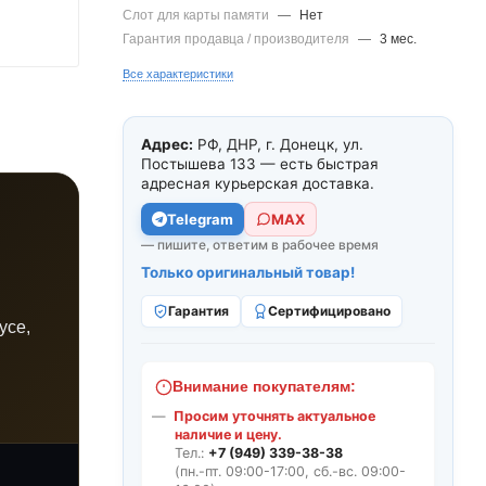
Слот для карты памяти
—
Нет
Гарантия продавца / производителя
—
3 мес.
Все характеристики
Адрес:
РФ, ДНР, г. Донецк, ул.
Постышева 133 — есть быстрая
адресная курьерская доставка.
Telegram
МАХ
— пишите, ответим в рабочее время
Только оригинальный товар!
Гарантия
Сертифицировано
усе,
Внимание покупателям:
Просим уточнять актуальное
наличие и цену.
Тел.:
+7 (949) 339-38-38
(пн.-пт. 09:00-17:00, сб.-вс. 09:00-