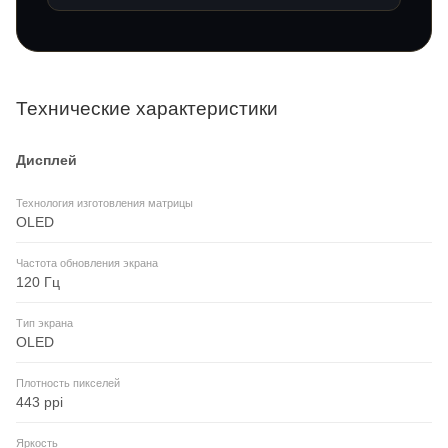
Технические характеристики
Дисплей
Технология изготовления матрицы
OLED
Частота обновления экрана
120 Гц
Тип экрана
OLED
Плотность пикселей
443 ppi
Яркость