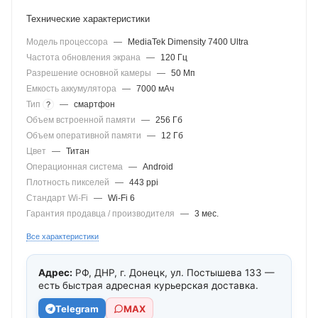
Технические характеристики
Модель процессора
—
MediaTek Dimensity 7400 Ultra
Частота обновления экрана
—
120 Гц
Разрешение основной камеры
—
50 Мп
Емкость аккумулятора
—
7000 мАч
Тип
—
смартфон
?
Объем встроенной памяти
—
256 Гб
Объем оперативной памяти
—
12 Гб
Цвет
—
Титан
Операционная система
—
Android
Плотность пикселей
—
443 ppi
Стандарт Wi-Fi
—
Wi-Fi 6
Гарантия продавца / производителя
—
3 мес.
Все характеристики
Адрес:
РФ, ДНР, г. Донецк, ул. Постышева 133 —
есть быстрая адресная курьерская доставка.
Telegram
МАХ