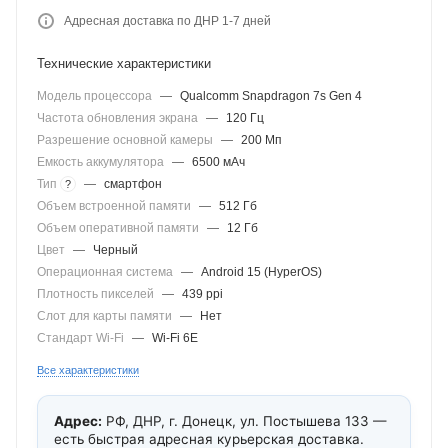
Адресная доставка по ДНР 1-7 дней
Технические характеристики
Модель процессора
—
Qualcomm Snapdragon 7s Gen 4
Частота обновления экрана
—
120 Гц
Разрешение основной камеры
—
200 Мп
Емкость аккумулятора
—
6500 мАч
Тип
—
смартфон
?
Объем встроенной памяти
—
512 Гб
Объем оперативной памяти
—
12 Гб
Цвет
—
Черный
Операционная система
—
Android 15 (HyperOS)
Плотность пикселей
—
439 ppi
Слот для карты памяти
—
Нет
Стандарт Wi-Fi
—
Wi-Fi 6E
Все характеристики
Адрес:
РФ, ДНР, г. Донецк, ул. Постышева 133 —
есть быстрая адресная курьерская доставка.