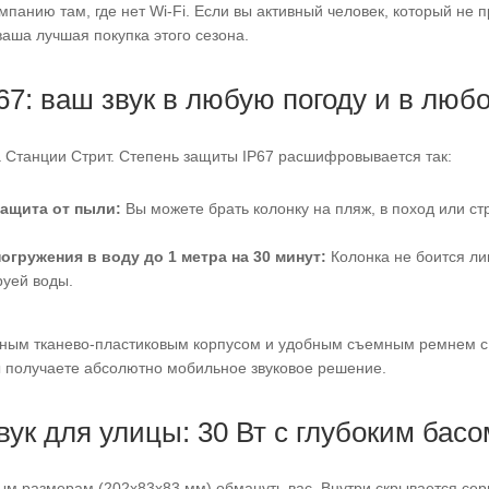
мпанию там, где нет Wi-Fi. Если вы активный человек, который не 
ваша лучшая покупка этого сезона.
67: ваш звук в любую погоду и в люб
 Станции Стрит. Степень защиты IP67 расшифровывается так:
защита от пыли:
Вы можете брать колонку на пляж, в поход или стр
огружения в воду до 1 метра на 30 минут:
Колонка не боится лив
руей воды.
чным тканево-пластиковым корпусом и удобным съемным ремнем с 
ы получаете абсолютно мобильное звуковое решение.
ук для улицы: 30 Вт с глубоким басо
ым размерам (202x83x83 мм) обмануть вас. Внутри скрывается сер