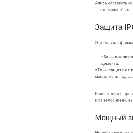
Алиса составить ко
— это может быть 
Защита IP
Это главная фишка
«6» — полная 
цемента.
«7» — защита от п
смело мыть под ст
В сочетании с про
или велосипеду, в
Мощный зв
Не дайте компактн