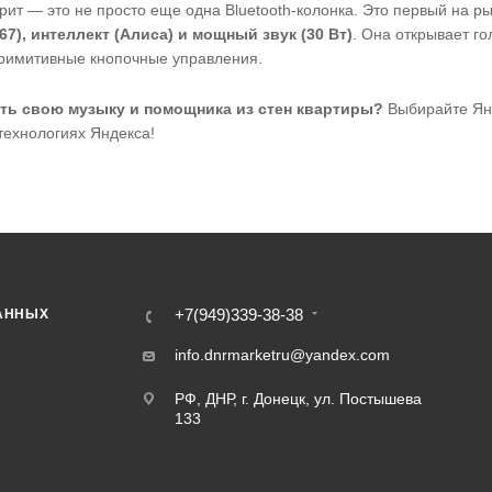
ит — это не просто еще одна Bluetooth-колонка. Это первый на ры
7), интеллект (Алиса) и мощный звук (30 Вт)
. Она открывает г
римитивные кнопочные управления.
ть свою музыку и помощника из стен квартиры?
Выбирайте Янд
 технологиях Яндекса!
+7(949)339-38-38
АННЫХ
info.dnrmarketru@yandex.com
РФ, ДНР, г. Донецк, ул. Постышева
133