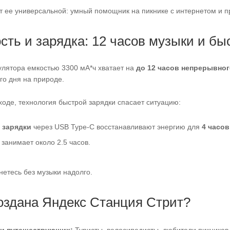
т ее универсальной: умный помощник на пикнике с интернетом и пр
сть и зарядка: 12 часов музыки и бы
улятора емкостью 3300 мА*ч хватает на
до 12 часов непрерывно
го дня на природе.
ходе, технология быстрой зарядки спасает ситуацию:
 зарядки
через USB Type-C восстанавливают энергию для
4 часов
занимает около 2.5 часов.
нетесь без музыки надолго.
создана Яндекс Станция Стрит?
 и путешествующих:
Туристы, велосипедисты, любители пикников 