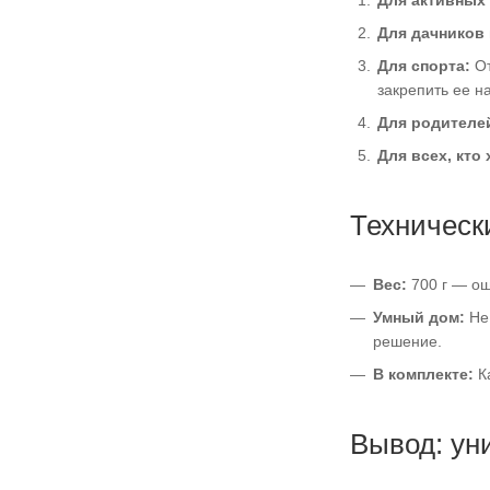
Для дачников 
Для спорта:
От
закрепить ее н
Для родителе
Для всех, кто
Техническ
Вес:
700 г — ощ
Умный дом:
Не 
решение.
В комплекте:
Ка
Вывод: ун