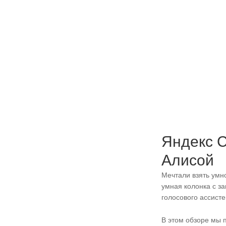
Яндекс С
Алисой
Мечтали взять умн
умная колонка с з
голосового ассист
В этом обзоре мы п