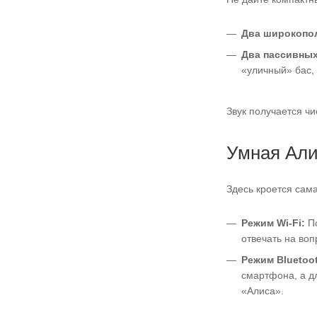
Два широкопол
Два пассивных
«уличный» бас, 
Звук получается ч
Умная Али
Здесь кроется сам
Режим Wi-Fi:
По
отвечать на воп
Режим Bluetoo
смартфона, а д
«Алиса».