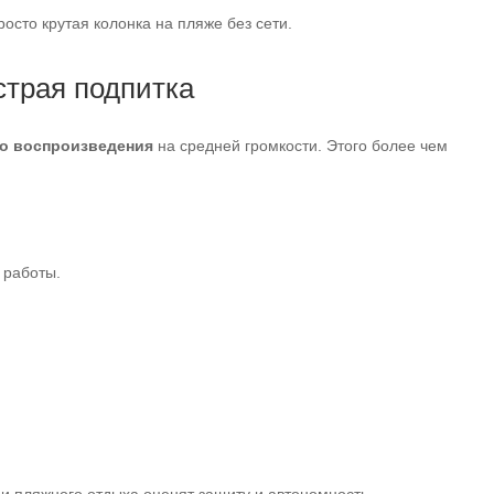
осто крутая колонка на пляже без сети.
страя подпитка
го воспроизведения
на средней громкости. Этого более чем
работы.
и пляжного отдыха оценят защиту и автономность.