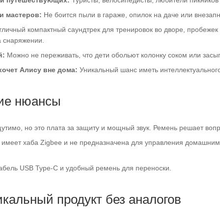
и мастеров:
Не боится пыли в гараже, опилок на даче или внезапн
личный компактный саундтрек для тренировок во дворе, пробежек в
а снаряжении.
й:
Можно не переживать, что дети обольют колонку соком или засы
 хочет Алису вне дома:
Уникальный шанс иметь интеллектуального
ие нюансы
утимо, но это плата за защиту и мощный звук. Ремень решает вопр
имеет хаба Zigbee и не предназначена для управления домашними
бель USB Type-C и удобный ремень для переноски.
икальный продукт без аналогов