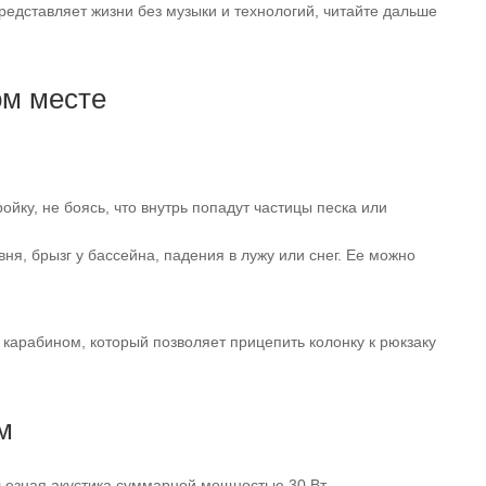
представляет жизни без музыки и технологий, читайте дальше
ом месте
ойку, не боясь, что внутрь попадут частицы песка или
ня, брызг у бассейна, падения в лужу или снег. Ее можно
карабином, который позволяет прицепить колонку к рюкзаку
м
ьезная акустика суммарной мощностью 30 Вт.