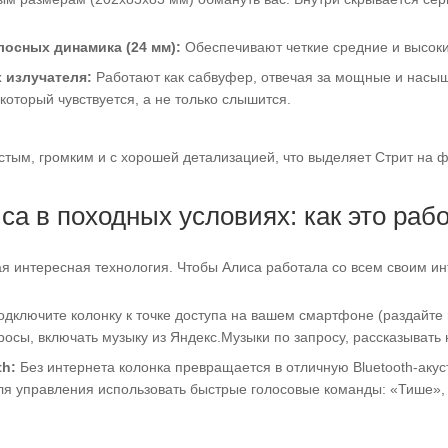
осных динамика (24 мм):
Обеспечивают четкие средние и высоки
 излучателя:
Работают как сабвуфер, отвечая за мощные и насыщ
который чувствуется, а не только слышится.
истым, громким и с хорошей детализацией, что выделяет Стрит на 
са в походных условиях: как это раб
ая интересная технология. Чтобы Алиса работала со всем своим ин
дключите колонку к точке доступа на вашем смартфоне (раздайте 
росы, включать музыку из Яндекс.Музыки по запросу, рассказывать 
th:
Без интернета колонка превращается в отличную Bluetooth-аку
ля управления использовать быстрые голосовые команды: «Тише»,