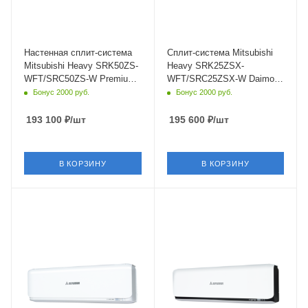
Мощность охлаждения
Мощность охлаждения
5 кВт
2.5 кВт
Страна бренда
Страна бренда
Япония
Япония
Настенная сплит-система
Сплит-система Mitsubishi
Mitsubishi Heavy SRK50ZS-
Heavy SRK25ZSX-
WFT/SRC50ZS-W Premium
WFT/SRC25ZSX-W Daimond
Titanium
Titanium
Бонус 2000 руб.
Бонус 2000 руб.
193 100
₽
/шт
195 600
₽
/шт
В КОРЗИНУ
В КОРЗИНУ
Площадь помещения
Площадь помещения
35 кв. м.
35 кв. м.
Уровень шума в/б, Дб
Уровень шума в/б, Дб
19
19
Wi-Fi управление
Wi-Fi управление
Да
Да
Цвет
Цвет