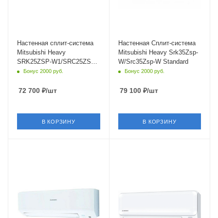
Мощность охлаждения
Цвет
2.5 кВт
Белый
Страна бренда
Мощность охлаждения
Япония
3.5 кВт
Настенная сплит-система
Настенная Сплит-система
Mitsubishi Heavy
Mitsubishi Heavy Srk35Zsp-
SRK25ZSP-W1/SRC25ZSP-
W/Src35Zsp-W Standard
W1 Standard
Бонус 2000 руб.
Бонус 2000 руб.
72 700
₽
/шт
79 100
₽
/шт
В КОРЗИНУ
В КОРЗИНУ
Площадь помещения
Площадь помещения
35 кв. м.
35 кв. м.
Уровень шума в/б, Дб
Модель по площади, м.кв
23
12 (до 40 м²)
Wi-Fi управление
Уровень шума в/б, Дб
Нет
22