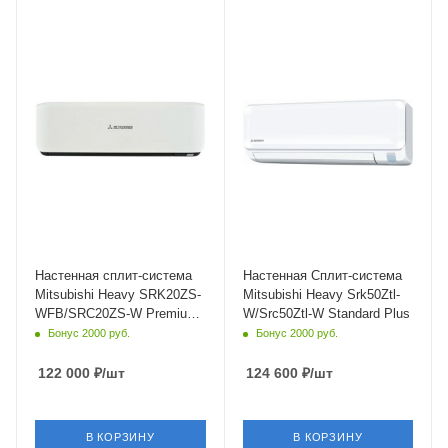
Площадь помещения
Площадь помещения
20 кв. м.
50 кв. м.
Уровень шума в/б, Дб
Модель по площади, м.кв
19
18 (до 60 м²)
Wi-Fi управление
Уровень шума в/б, Дб
Да
25
Цвет
Wi-Fi управление
белый,черный
Да
Мощность охлаждения
Инверторное управление
2 кВт
Да
Страна бренда
Цвет
Япония
Белый
Настенная сплит-система
Настенная Сплит-система
Mitsubishi Heavy SRK20ZS-
Mitsubishi Heavy Srk50Ztl-
Мощность охлаждения
WFB/SRC20ZS-W Premium
W/Src50Ztl-W Standard Plus
5 кВт
Black White
Бонус 2000 руб.
Бонус 2000 руб.
Страна бренда
Япония
122 000
₽
/шт
124 600
₽
/шт
В КОРЗИНУ
В КОРЗИНУ