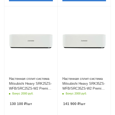
Площадь помещения
Площадь помещения
25 кв. м.
35 кв. м.
Уровень шума в/б, Дб
Уровень шума в/б, Дб
19
19
Wi-Fi управление
Wi-Fi управление
Да
Да
Цвет
Цвет
белый,черный
белый,черный
Мощность охлаждения
Мощность охлаждения
2.5 кВт
3.5 кВт
Страна бренда
Страна бренда
Япония
Япония
Настенная сплит-система
Настенная сплит-система
Mitsubishi Heavy SRK25ZS-
Mitsubishi Heavy SRK35ZS-
WFB/SRC25ZS-W2 Premium
WFB/SRC35ZS-W2 Premium
Black White
Black White
Бонус 2000 руб.
Бонус 2000 руб.
130 100
₽
/шт
141 900
₽
/шт