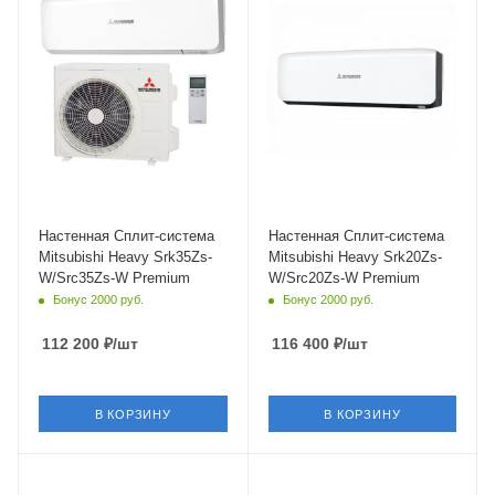
Уровень шума в/б, Дб
Уровень шума в/б, Дб
19
19
Wi-Fi управление
Wi-Fi управление
Опция
Опция
Инверторное управление
Инверторное управление
Да
Да
Цвет
Цвет
Белый
Белый
Мощность охлаждения
Мощность охлаждения
3.5 кВт
2 кВт
Настенная Сплит-система
Настенная Сплит-система
Mitsubishi Heavy Srk35Zs-
Mitsubishi Heavy Srk20Zs-
W/Src35Zs-W Premium
W/Src20Zs-W Premium
Бонус 2000 руб.
Бонус 2000 руб.
112 200
₽
/шт
116 400
₽
/шт
В КОРЗИНУ
В КОРЗИНУ
Площадь помещения
Площадь помещения