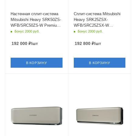
Страна бренда
Страна бренда
Япония
Япония
Настенная сплит-система
Сплит-система Mitsubishi
Mitsubishi Heavy SRK50ZS-
Heavy SRK25ZSX-
WFB/SRC50ZS-W Premium
WFB/SRC25ZSX-W
Black White
Daimond Black White
Бонус 2000 руб.
Бонус 2000 руб.
192 000
₽
/шт
192 800
₽
/шт
В КОРЗИНУ
В КОРЗИНУ
Площадь помещения
Площадь помещения
50 кв. м.
25 кв. м.
Уровень шума в/б, Дб
Уровень шума в/б, Дб
22
19
Wi-Fi управление
Wi-Fi управление
Да
Да
Цвет
Цвет
серый
серый