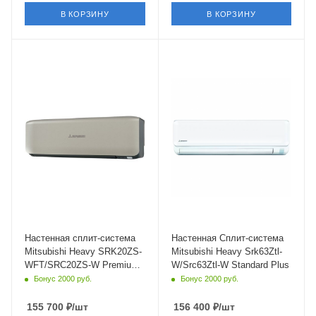
В КОРЗИНУ
В КОРЗИНУ
Площадь помещения
Площадь помещения
20 кв. м.
63 кв. м.
Уровень шума в/б, Дб
Уровень шума в/б, Дб
19
30
Wi-Fi управление
Wi-Fi управление
Да
Да
Цвет
Инверторное управление
серый
Да
Мощность охлаждения
Цвет
2 кВт
Белый
Страна бренда
Мощность охлаждения
Япония
6.3 кВт
Настенная сплит-система
Настенная Сплит-система
Mitsubishi Heavy SRK20ZS-
Mitsubishi Heavy Srk63Ztl-
WFT/SRC20ZS-W Premium
W/Src63Ztl-W Standard Plus
Titanium
Бонус 2000 руб.
Бонус 2000 руб.
155 700
₽
/шт
156 400
₽
/шт