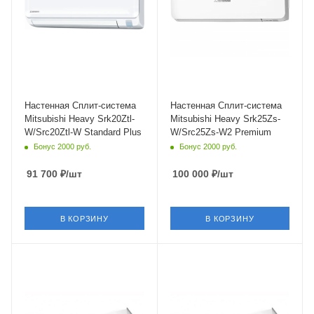
19
Опция
Wi-Fi управление
Инверторное управление
Да
Да
Инверторное управление
Цвет
Да
Белый
Цвет
Мощность охлаждения
Белый
2.5 кВт
Настенная Сплит-система
Настенная Сплит-система
Mitsubishi Heavy Srk20Ztl-
Mitsubishi Heavy Srk25Zs-
Мощность охлаждения
W/Src20Ztl-W Standard Plus
W/Src25Zs-W2 Premium
2 кВт
Бонус 2000 руб.
Бонус 2000 руб.
Страна бренда
Япония
91 700
₽
/шт
100 000
₽
/шт
В КОРЗИНУ
В КОРЗИНУ
Площадь помещения
Площадь помещения
20 кв. м.
25 кв. м.
Уровень шума в/б, Дб
Уровень шума в/б, Дб
19
19