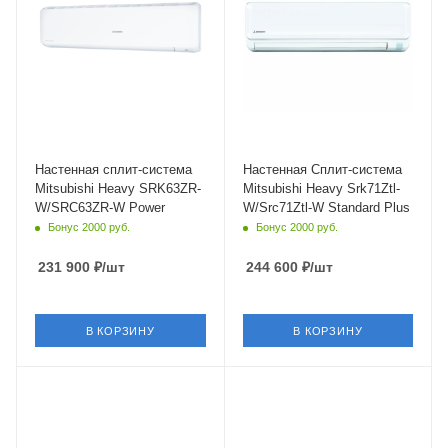
Wi-Fi управление
Wi-Fi управление
Опция
Да
Цвет
Инверторное управление
белый
Да
Мощность охлаждения
Цвет
6.3 кВт
Белый
Страна бренда
Мощность охлаждения
Япония
7.1 кВт
Настенная сплит-система
Настенная Сплит-система
Mitsubishi Heavy SRK63ZR-
Mitsubishi Heavy Srk71Ztl-
W/SRC63ZR-W Power
W/Src71Ztl-W Standard Plus
Бонус 2000 руб.
Бонус 2000 руб.
231 900
₽
/шт
244 600
₽
/шт
В КОРЗИНУ
В КОРЗИНУ
Площадь помещения
Площадь помещения
50 кв. м.
50 кв. м.
Уровень шума в/б, Дб
Уровень шума в/б, Дб