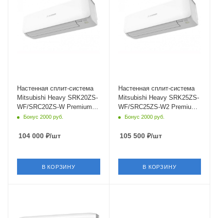
Wi-Fi управление
Wi-Fi управление
Да
Да
Цвет
Цвет
белый
белый
Мощность охлаждения
Мощность охлаждения
2 кВт
2.5 кВт
Страна бренда
Страна бренда
Япония
Япония
Настенная сплит-система
Настенная сплит-система
Mitsubishi Heavy SRK20ZS-
Mitsubishi Heavy SRK25ZS-
WF/SRC20ZS-W Premium
WF/SRC25ZS-W2 Premium
Pure White
Pure White
Бонус 2000 руб.
Бонус 2000 руб.
104 000
₽
/шт
105 500
₽
/шт
В КОРЗИНУ
В КОРЗИНУ
Площадь помещения
Площадь помещения
35 кв. м.
20 кв. м.