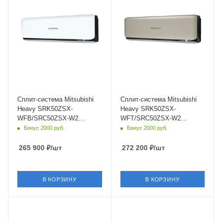
22
22
Wi-Fi управление
Wi-Fi управление
Да
Да
Цвет
Цвет
белый,черный
серый
Мощность охлаждения
Мощность охлаждения
5 кВт
5 кВт
Страна бренда
Страна бренда
Япония
Япония
Сплит-система Mitsubishi
Сплит-система Mitsubishi
Heavy SRK50ZSX-
Heavy SRK50ZSX-
WFB/SRC50ZSX-W2
WFT/SRC50ZSX-W2
Daimond Black White
Daimond Titanium
Бонус 2000 руб.
Бонус 2000 руб.
265 900
₽
/шт
272 200
₽
/шт
В КОРЗИНУ
В КОРЗИНУ
Площадь помещения
Площадь помещения
70 кв. м.
60 кв. м.