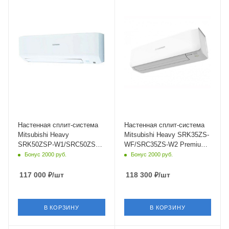
50 кв. м.
35 кв. м.
Уровень шума в/б, Дб
Уровень шума в/б, Дб
24
19
Wi-Fi управление
Wi-Fi управление
Нет
Да
Цвет
Цвет
белый
белый
Мощность охлаждения
Мощность охлаждения
4.5 кВт
3.5 кВт
Страна бренда
Страна бренда
Япония
Япония
Настенная сплит-система
Настенная сплит-система
Mitsubishi Heavy
Mitsubishi Heavy SRK35ZS-
SRK50ZSP-W1/SRC50ZSP-
WF/SRC35ZS-W2 Premium
W1 Standard
Pure White
Бонус 2000 руб.
Бонус 2000 руб.
117 000
₽
/шт
118 300
₽
/шт
В КОРЗИНУ
В КОРЗИНУ