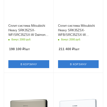
белый
белый,черный
Мощность охлаждения
Мощность охлаждения
3.5 кВт
3.5 кВт
Страна бренда
Страна бренда
Япония
Япония
Сплит-система Mitsubishi
Сплит-система Mitsubishi
Heavy SRK35ZSX-
Heavy SRK35ZSX-
WF/SRC35ZSX-W Daimond
WFB/SRC35ZSX-W
Pure White
Daimond Black White
Бонус 2000 руб.
Бонус 2000 руб.
198 100
₽
/шт
211 400
₽
/шт
В КОРЗИНУ
В КОРЗИНУ
Площадь помещения
Площадь помещения
35 кв. м.
50 кв. м.
Уровень шума в/б, Дб
Уровень шума в/б, Дб
19
22
Wi-Fi управление
Wi-Fi управление
Да
Да