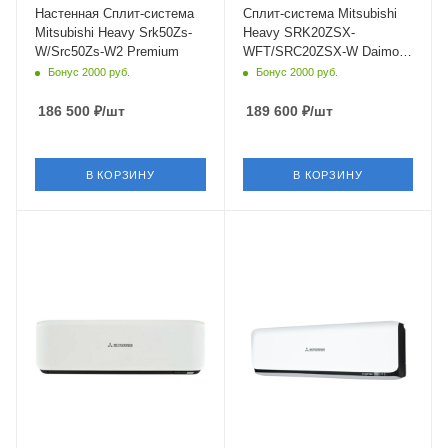
5 кВт
Япония
Настенная Сплит-система
Сплит-система Mitsubishi
Mitsubishi Heavy Srk50Zs-
Heavy SRK20ZSX-
W/Src50Zs-W2 Premium
WFT/SRC20ZSX-W Daimond
Titanium
Бонус 2000 руб.
Бонус 2000 руб.
186 500
₽
/шт
189 600
₽
/шт
В КОРЗИНУ
В КОРЗИНУ
Площадь помещения
Площадь помещения
50 кв. м.
25 кв. м.
Уровень шума в/б, Дб
Уровень шума в/б, Дб
22
19
Wi-Fi управление
Wi-Fi управление
Да
Да
Цвет
Цвет
белый,черный
белый,черный
Мощность охлаждения
Мощность охлаждения
5 кВт
2.5 кВт