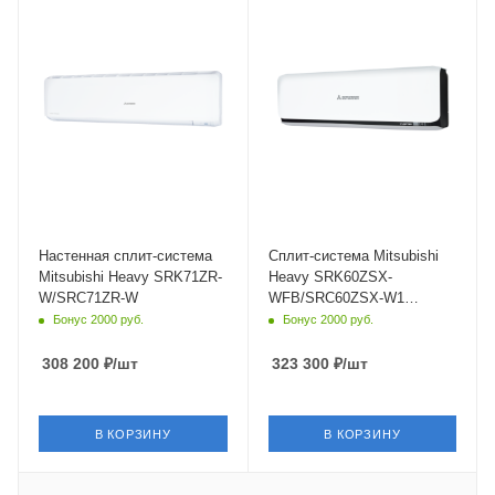
Уровень шума в/б, Дб
Уровень шума в/б, Дб
25
22
Wi-Fi управление
Wi-Fi управление
Да
Да
Инверторное управление
Цвет
Да
белый,черный
Цвет
Мощность охлаждения
Белый
6.1 кВт
Мощность охлаждения
Страна бренда
7.1 кВт
Япония
Настенная сплит-система
Сплит-система Mitsubishi
Mitsubishi Heavy SRK71ZR-
Heavy SRK60ZSX-
Страна бренда
W/SRC71ZR-W
WFB/SRC60ZSX-W1
Япония
Daimond Black White
Бонус 2000 руб.
Бонус 2000 руб.
308 200
₽
/шт
323 300
₽
/шт
В КОРЗИНУ
В КОРЗИНУ