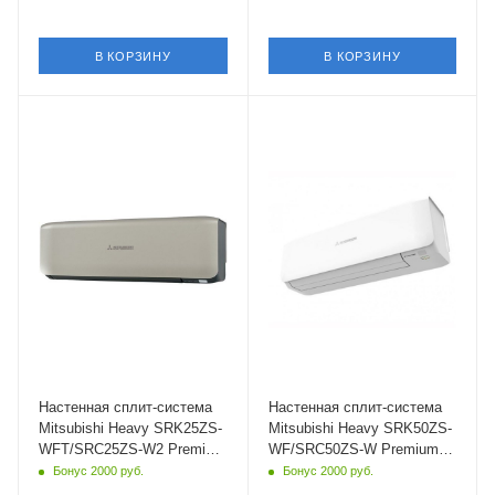
В КОРЗИНУ
В КОРЗИНУ
Площадь помещения
Площадь помещения
25 кв. м.
50 кв. м.
Уровень шума в/б, Дб
Уровень шума в/б, Дб
19
22
Wi-Fi управление
Wi-Fi управление
Да
Да
Цвет
Цвет
серый
белый
Мощность охлаждения
Мощность охлаждения
2.5 кВт
5 кВт
Страна бренда
Страна бренда
Япония
Япония
Настенная сплит-система
Настенная сплит-система
Mitsubishi Heavy SRK25ZS-
Mitsubishi Heavy SRK50ZS-
WFT/SRC25ZS-W2 Premium
WF/SRC50ZS-W Premium
Titanium
Pure White
Бонус 2000 руб.
Бонус 2000 руб.