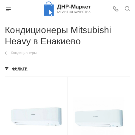
Кондиционеры Mitsubishi
Heavy в Енакиево
Кондиционеры
ФИЛЬТР
Площадь помещения
Площадь помещения
25 кв. м.
35 кв. м.
Уровень шума в/б, Дб
Уровень шума в/б, Дб
19
23
Wi-Fi управление
Wi-Fi управление
Нет
Нет
Цвет
Инверторное управление
белый
Да