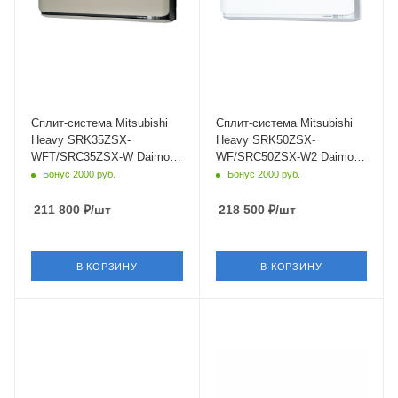
Цвет
Цвет
серый
белый
Мощность охлаждения
Мощность охлаждения
3.5 кВт
5 кВт
Страна бренда
Страна бренда
Япония
Япония
Сплит-система Mitsubishi
Сплит-система Mitsubishi
Heavy SRK35ZSX-
Heavy SRK50ZSX-
WFT/SRC35ZSX-W Daimond
WF/SRC50ZSX-W2 Daimond
Titanium
Pure White
Бонус 2000 руб.
Бонус 2000 руб.
211 800
₽
/шт
218 500
₽
/шт
В КОРЗИНУ
В КОРЗИНУ
Площадь помещения
Площадь помещения
60 кв. м.
71 кв. м.
Уровень шума в/б, Дб
Уровень шума в/б, Дб
25
31