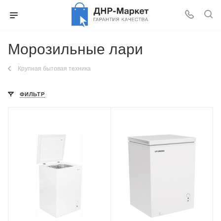
Морозильные лари
Крупная бытовая техника
ФИЛЬТР
Крышка
Глухая
Объем
до 100 л