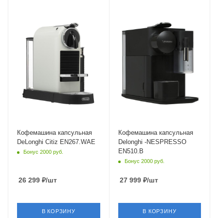
Материал корпуса
Материал корпуса
пластик
пластик
Мощность
Мощность
1710 Вт
1400 Вт
Длина сетевого шнура
Глубина
1.3 м
20 см
Глубина
37.2 см
Кофемашина капсульная
Кофемашина капсульная
DeLonghi Citiz EN267.WAE
Delonghi -NESPRESSO
EN510.B
Бонус 2000 руб.
Бонус 2000 руб.
26 299
₽
/шт
27 999
₽
/шт
В КОРЗИНУ
В КОРЗИНУ