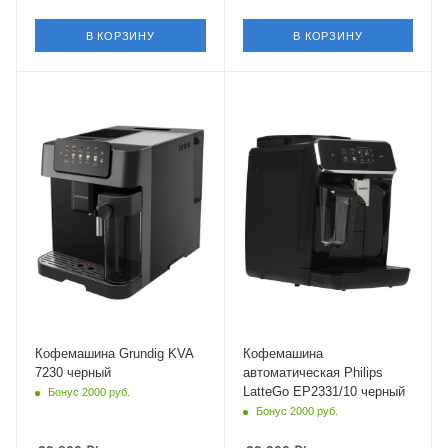
В КОРЗИНУ
В КОРЗИНУ
Материал корпуса
Материал корпуса
пластик
металл,пластик
Мощность
Питание
1350 Вт
от сети
Длина сетевого шнура
Мощность
1.2 м
1500 Вт
Длина сетевого шнура
1 м
Глубина
43.3 см
Кофемашина Grundig KVA
Кофемашина
7230 черный
автоматическая Philips
LatteGo EP2331/10 черный
Бонус 2000 руб.
Бонус 2000 руб.