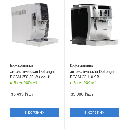
Питание
Питание
от сети
от сети
Мощность
Мощность
1450 Вт
1450 Вт
Длина сетевого шнура
Длина сетевого шнура
1.15 м
1.15 м
Глубина
Глубина
42.9 см
43 см
Кофемашина
Кофемашина
автоматическая DeLonghi
автоматическая DeLonghi
ECAM 350.35.W белый
ECAM 22.110.SB
серебристый
Бонус 2000 руб.
Бонус 2000 руб.
35 499
₽
/шт
35 900
₽
/шт
В КОРЗИНУ
В КОРЗИНУ