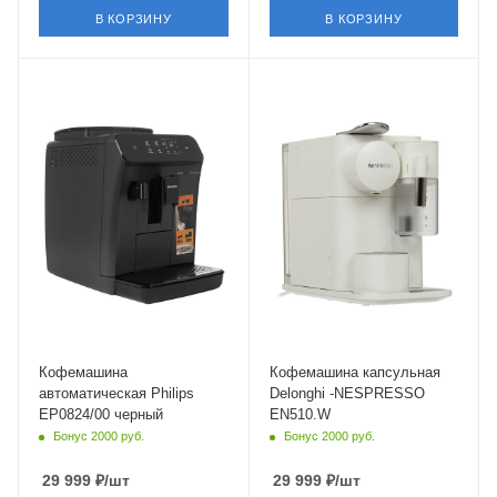
В КОРЗИНУ
В КОРЗИНУ
Материал корпуса
Материал корпуса
пластик
пластик
Питание
от сети
Мощность
1500 Вт
Длина сетевого шнура
1.3 м
Глубина
37 см
Кофемашина
Кофемашина капсульная
автоматическая Philips
Delonghi -NESPRESSO
EP0824/00 черный
EN510.W
Бонус 2000 руб.
Бонус 2000 руб.
29 999
₽
/шт
29 999
₽
/шт