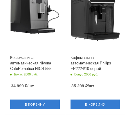
от сети
от сети
Мощность
Глубина
1455 Вт
43.3 см
Длина сетевого шнура
1.1 м
Глубина
46 см
Кофемашина
Кофемашина
автоматическая Nivona
автоматическая Philips
CafeRomatica NICR 555
EP2224/10 серый
серый
Бонус 2000 руб.
Бонус 2000 руб.
34 999
₽
/шт
35 299
₽
/шт
В КОРЗИНУ
В КОРЗИНУ
Материал корпуса
Материал корпуса
металл
пластик