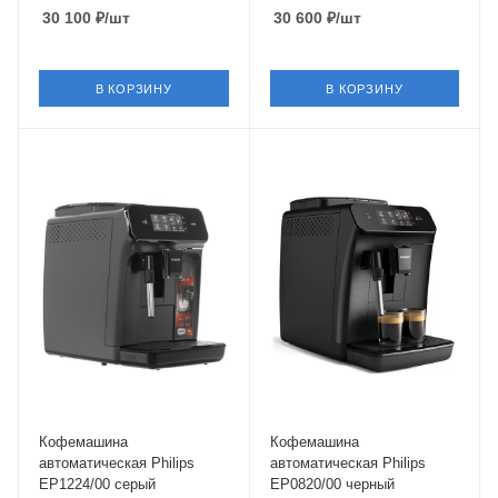
30 100
₽
/шт
30 600
₽
/шт
В КОРЗИНУ
В КОРЗИНУ
Питание
от сети
Мощность
1500 Вт
Длина сетевого шнура
1 м
Глубина
43.3 см
Кофемашина
Кофемашина
автоматическая Philips
автоматическая Philips
EP1224/00 серый
EP0820/00 черный