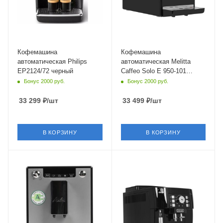
1.3 м
Глубина
37 см
Кофемашина
Кофемашина
автоматическая Philips
автоматическая Melitta
EP2124/72 черный
Caffeo Solo Е 950-101
черный
Бонус 2000 руб.
Бонус 2000 руб.
33 299
₽
/шт
33 499
₽
/шт
В КОРЗИНУ
В КОРЗИНУ
Материал корпуса
Материал корпуса
металл
пластик
Питание
от сети
Мощность
1450 Вт