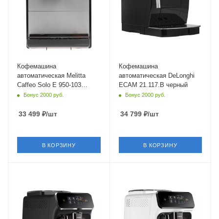
Длина сетевого шнура
1.75 м
Глубина
43 см
Кофемашина
Кофемашина
автоматическая Melitta
автоматическая DeLonghi
Caffeo Solo Е 950-103
ECAM 21.117.B черный
серебристый
Бонус 2000 руб.
Бонус 2000 руб.
33 499
₽
/шт
34 799
₽
/шт
В КОРЗИНУ
В КОРЗИНУ
Материал корпуса
Питание
пластик
от сети
Питание
Мощность
от сети
1500 Вт