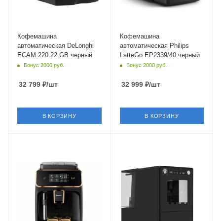
Глубина
Глубина
43 см
43.3 см
Кофемашина
Кофемашина
автоматическая DeLonghi
автоматическая Philips
ECAM 220.22.GB черный
LatteGo EP2339/40 черный
Бонус 2000 руб.
Бонус 2000 руб.
32 799
₽
/шт
32 999
₽
/шт
В КОРЗИНУ
В КОРЗИНУ
Материал корпуса
Материал корпуса
пластик
металл,пластик
Питание
Питание
от сети
от сети
Мощность
1500 Вт
Длина сетевого шнура