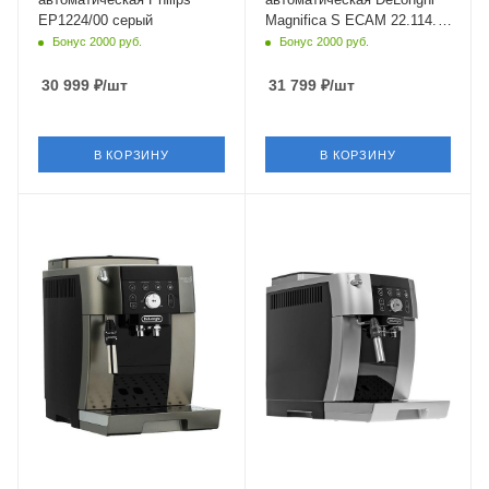
EP1224/00 серый
Magnifica S ECAM 22.114.B
черный
Бонус 2000 руб.
Бонус 2000 руб.
30 999
₽
/шт
31 799
₽
/шт
В КОРЗИНУ
В КОРЗИНУ
Материал корпуса
пластик
Питание
от сети
Мощность
1450 Вт
Длина сетевого шнура
1.75 м
Глубина
43 см