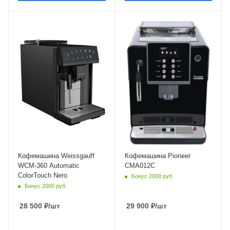
Материал корпуса
пластик, металл
Мощность
1350 Вт
Длина сетевого шнура
1,13 м
Глубина
44 см
Кофемашина Weissgauff
Кофемашина Pioneer
WCM-360 Automatic
CMA012C
ColorTouch Nero
Бонус 2000 руб.
Бонус 2000 руб.
28 500
₽
/шт
29 900
₽
/шт