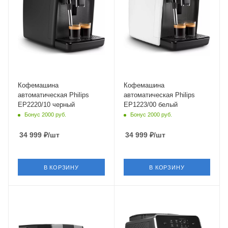
Мощность
Длина сетевого шнура
1500 Вт
1 м
Длина сетевого шнура
Глубина
1 м
37.1 см
Глубина
43.3 см
Кофемашина
Кофемашина
автоматическая Philips
автоматическая Philips
EP2220/10 черный
EP1223/00 белый
Бонус 2000 руб.
Бонус 2000 руб.
34 999
₽
/шт
34 999
₽
/шт
В КОРЗИНУ
В КОРЗИНУ
Материал корпуса
Материал корпуса
пластик
пластик
Питание
Питание