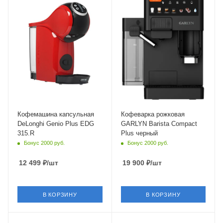
Мощность
Мощность
1400 Вт
1350 Вт
Длина сетевого шнура
Длина сетевого шнура
0.8 м
0.62 м
Глубина
Глубина
40 см
31.5 см
Кофемашина капсульная
Кофеварка рожковая
DeLonghi Genio Plus EDG
GARLYN Barista Compact
315.R
Plus черный
Бонус 2000 руб.
Бонус 2000 руб.
12 499
₽
/шт
19 900
₽
/шт
В КОРЗИНУ
В КОРЗИНУ