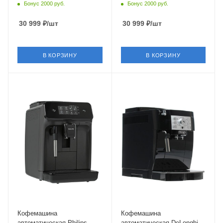
Бонус 2000 руб.
Бонус 2000 руб.
30 999
₽
/шт
30 999
₽
/шт
В КОРЗИНУ
В КОРЗИНУ
Материал корпуса
Материал корпуса
пластик
пластик
Питание
Питание
от сети
от сети
Мощность
Мощность
1500 Вт
1450 Вт
Длина сетевого шнура
Длина сетевого шнура
1 м
1.75 м
Глубина
Глубина
43.3 см
43 см
Кофемашина
Кофемашина
автоматическая Philips
автоматическая DeLonghi