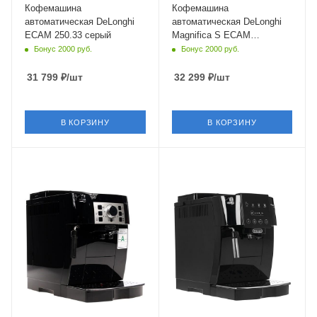
Кофемашина
Кофемашина
автоматическая DeLonghi
автоматическая DeLonghi
ECAM 250.33 серый
Magnifica S ECAM
250.23.SB серебристый
Бонус 2000 руб.
Бонус 2000 руб.
31 799
₽
/шт
32 299
₽
/шт
В КОРЗИНУ
В КОРЗИНУ
Материал корпуса
Материал корпуса
пластик
пластик
Питание
Питание
от сети
от сети
Мощность
Мощность
1450 Вт
1450 Вт
Длина сетевого шнура
Длина сетевого шнура
1.15 м
1.75 м
Глубина
Глубина
43 см
44 см