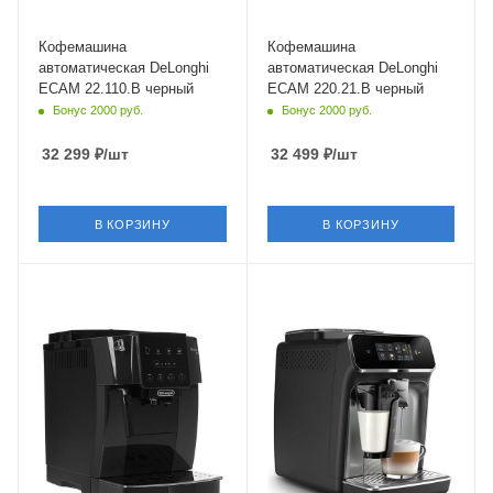
Кофемашина
Кофемашина
автоматическая DeLonghi
автоматическая DeLonghi
ECAM 22.110.B черный
ECAM 220.21.B черный
Бонус 2000 руб.
Бонус 2000 руб.
32 299
₽
/шт
32 499
₽
/шт
В КОРЗИНУ
В КОРЗИНУ
Материал корпуса
Материал корпуса
пластик
металл,пластик
Питание
Питание
от сети
от сети
Мощность
Мощность
1450 Вт
1500 Вт
Длина сетевого шнура
Длина сетевого шнура
1.75 м
1 м