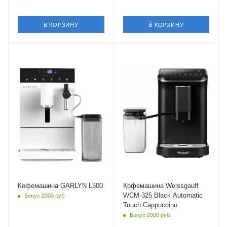
В КОРЗИНУ
В КОРЗИНУ
Материал корпуса
Материал корпуса
пластик
пластик
Мощность
Мощность
1350 Вт
1450 Вт
Длина сетевого шнура
Длина сетевого шнура
1.03 м
1.2 м
Глубина
39 см
Кофемашина GARLYN L500
Кофемашина Weissgauff
WCM-325 Black Automatic
Бонус 2000 руб.
Touch Cappuccino
Бонус 2000 руб.