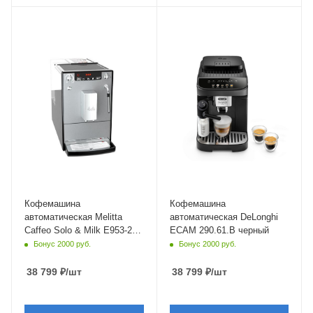
Материал корпуса
Материал корпуса
пластик
пластик
Питание
Питание
от сети
от сети
Мощность
Мощность
1450 Вт
1450 Вт
Глубина
Глубина
45.5 см
44 см
Кофемашина
Кофемашина
автоматическая Melitta
автоматическая DeLonghi
Caffeo Solo & Milk E953-202
ECAM 290.61.B черный
серый
Бонус 2000 руб.
Бонус 2000 руб.
38 799
₽
/шт
38 799
₽
/шт