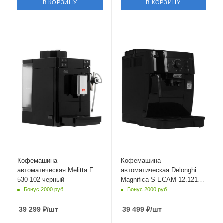
В КОРЗИНУ
В КОРЗИНУ
Материал корпуса
Материал корпуса
металл,пластик
пластик
Питание
Питание
от сети
от сети
Мощность
Длина сетевого шнура
1450 Вт
1.25 м
Длина сетевого шнура
Глубина
1 м
43 см
Глубина
38 см
Кофемашина
Кофемашина
автоматическая Melitta F
автоматическая Delonghi
530-102 черный
Magnifica S ECAM 12.121 B
черный
Бонус 2000 руб.
Бонус 2000 руб.
39 299
₽
/шт
39 499
₽
/шт