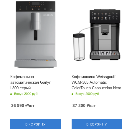
Материал корпуса
пластик
Мощность
1350 Вт
Длина сетевого шнура
1.03 м
Глубина
39 см
Кофемашина
Кофемашина Weissgauff
автоматическая Garlyn
WCM-365 Automatic
L800 серый
ColorTouch Cappuccino Nero
Бонус 2000 руб.
Бонус 2000 руб.
36 990
₽
/шт
37 200
₽
/шт
В КОРЗИНУ
В КОРЗИНУ