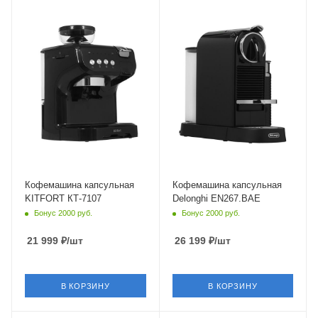
Материал корпуса
Материал корпуса
пластик
пластик
Мощность
Мощность
1560 Вт
1710 Вт
Глубина
Длина сетевого шнура
30.9 см
1.3 м
Глубина
37.2 см
Кофемашина капсульная
Кофемашина капсульная
KITFORT КТ-7107
Delonghi EN267.BAE
Бонус 2000 руб.
Бонус 2000 руб.
21 999
₽
/шт
26 199
₽
/шт
В КОРЗИНУ
В КОРЗИНУ