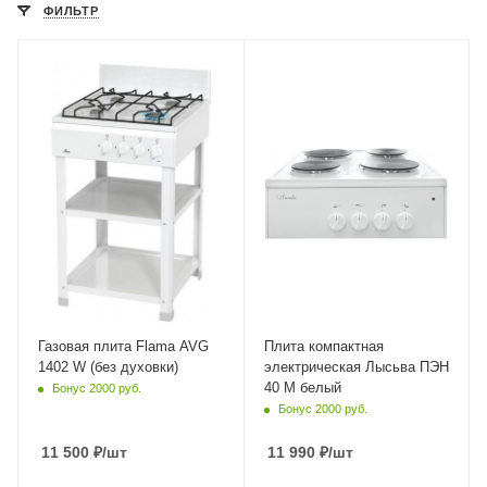
ФИЛЬТР
Крышка
Конвекция
Нет
Нет
Газ-контроль духовки
Крышка
Нет
Нет
Электроподжиг
Нет
Гриль
Нет
Число газовых конфорок
4
Конвекция в духовке
Нет
Газовая плита Flama AVG
Плита компактная
1402 W (без духовки)
электрическая Лысьва ПЭН
40 М белый
Бонус 2000 руб.
Бонус 2000 руб.
11 500
₽
/шт
11 990
₽
/шт