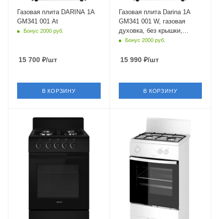
Гриль
Нет
Газовая плита DARINA 1A
Газовая плита Darina 1A
GM341 001 At
GM341 001 W, газовая
Число газовых конфорок
духовка, без крышки,
Бонус 2000 руб.
4
сталь, белый
Бонус 2000 руб.
Конвекция в духовке
Нет
15 700
₽
/шт
15 990
₽
/шт
Материал решеток
(держателей)
Сталь
В КОРЗИНУ
В КОРЗИНУ
Крышка
Крышка
нет
короткий щиток
Тип духовки
Тип духовки
газовая
газовая
Газ-контроль духовки
Газ-контроль духовки
есть
есть
Электроподжиг
Электроподжиг
нет
нет
Объем духовки
Объем духовки