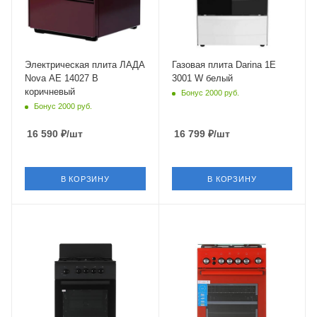
Объем духовки
50 л
Гриль
нет
Электрическая плита ЛАДА
Газовая плита Darina 1E
Nova AE 14027 B
3001 W белый
Число газовых конфорок
коричневый
Бонус 2000 руб.
4 шт
Бонус 2000 руб.
Конвекция в духовке
нет
16 590
₽
/шт
16 799
₽
/шт
Материал решеток
(держателей)
сталь
В КОРЗИНУ
В КОРЗИНУ
Глубина
56 см
Крышка
Крышка
короткий щиток
стеклянная
Тип духовки
Тип духовки
газовая
газовый
Газ-контроль духовки
Газ-контроль духовки
есть
есть