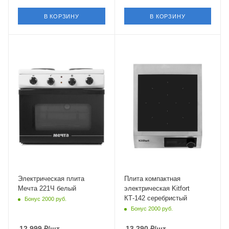
В КОРЗИНУ
В КОРЗИНУ
Конвекция
Конвекция
нет
Нет
Крышка
Крышка
нет
Нет
Объем духовки
24 л
Гриль
нет
Общее количество
конфорок
2 шт
Количество уровней
Электрическая плита
Плита компактная
мощности
Мечта 221Ч белый
электрическая Kitfort
3 шт
КТ-142 серебристый
Бонус 2000 руб.
Бонус 2000 руб.
Материал покрытия
панели
12 999
₽
/шт
13 290
₽
/шт
эмалированная сталь