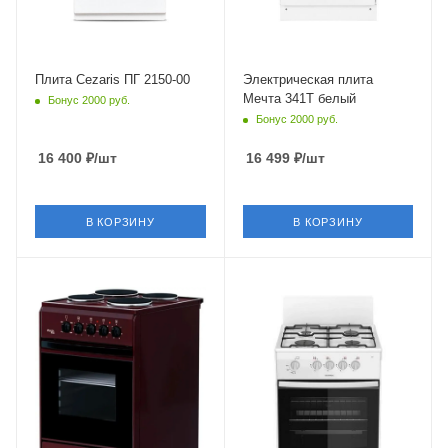
Общее количество
конфорок
3 шт
Количество уровней
Плита Cezaris ПГ 2150-00
Электрическая плита
мощности
Мечта 341Т белый
Бонус 2000 руб.
4 шт
Бонус 2000 руб.
Материал покрытия
16 400
₽
/шт
16 499
₽
/шт
панели
эмалированная сталь
Глубина
В КОРЗИНУ
В КОРЗИНУ
60 см
Конвекция
Крышка
Нет
короткий щиток
Крышка
Тип духовки
Нет
газовая
Объем духовки
Газ-контроль духовки
50 л.
есть
Гриль
Электроподжиг
Нет
нет