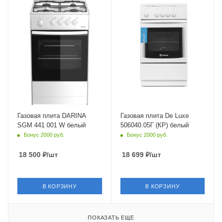
Тип духовки
Тип духовки
Газовая
газовый
Газ-контроль духовки
Газ-контроль духовки
Есть
есть
Электроподжиг
Электроподжиг
Нет
нет
Объем духовки
Объем духовки
50 л
54 л
Гриль
Гриль
Нет
нет
Газовая плита DARINA
Газовая плита De Luxe
SGM 441 001 W белый
506040.05Г (КР) белый
Число газовых конфорок
Число газовых конфорок
Бонус 2000 руб.
Бонус 2000 руб.
4
4 шт
Конвекция в духовке
Конвекция в духовке
18 500
₽
/шт
18 699
₽
/шт
Нет
нет
Материал решеток
Материал решеток
(держателей)
(держателей)
В КОРЗИНУ
В КОРЗИНУ
Сталь
сталь
Глубина
60 см
ПОКАЗАТЬ ЕЩЕ