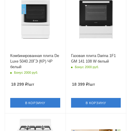
Тип духовки
Газ-контроль духовки
электрическая
есть
Объем духовки
Электроподжиг
43 л
есть
Гриль
Объем духовки
есть
50 л
Число газовых конфорок
Гриль
4 шт
нет
Комбинированная плита De
Газовая плита Darina 1F1
Luxe 5040.20ГЭ (КР) ЧР
GM 141 108 W белый
Конвекция в духовке
Число газовых конфорок
белый
Бонус 2000 руб.
нет
4 шт
Бонус 2000 руб.
Глубина
Конвекция в духовке
50 см
нет
18 299
₽
/шт
18 399
₽
/шт
Материал решеток
(держателей)
чугун
В КОРЗИНУ
В КОРЗИНУ
Глубина
60 см
Крышка
Крышка
нет
короткий щиток