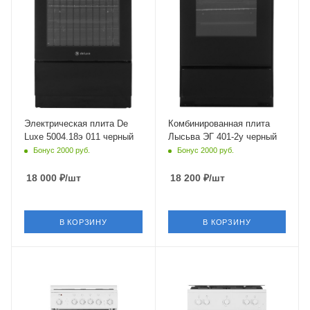
Объем духовки
Объем духовки
46 л.
57 л
Гриль
Гриль
Нет
Нет
Класс энергопотребления
A
Материал решетки
Эмаль
Электрическая плита De
Комбинированная плита
Luxe 5004.18э 011 черный
Лысьва ЭГ 401-2у черный
Число газовых конфорок
Бонус 2000 руб.
Бонус 2000 руб.
4 шт
Конвекция в духовке
18 000
₽
/шт
18 200
₽
/шт
Нет
Материал решеток
(держателей)
В КОРЗИНУ
В КОРЗИНУ
Эмаль
Глубина
60
Материал корпуса
Крышка
эмалированная сталь
стеклянная
Крышка
Тип духовки
стеклянная
газовая