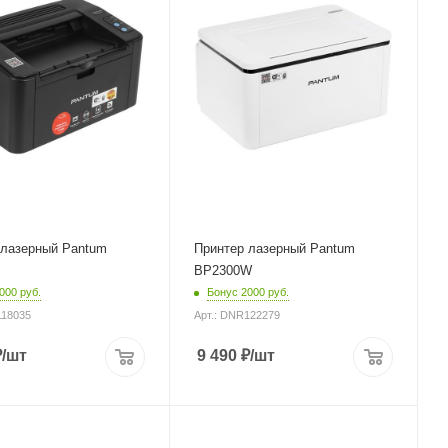
няя печать
двусторонняя печать
нет
ьное
Максимальное
е черно-белой
разрешение черно-белой
печати
0 dpi
1200x1200 dpi
черно-белой
Скорость черно-белой
р / мин)
печати (стр / мин)
ин (A4)
22 стр/мин (A4)
Глубина
337 мм
 лазерный Pantum
Принтер лазерный Pantum
BP2300W
000 руб.
Бонус 2000 руб.
118035
Арт.: DNR122279
₽
/шт
9 490
₽
/шт
р
Процессор