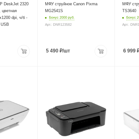
Глубина
P DeskJet 2320
МФУ струйное Canon Pixma
МФУ стр
Глубина
306 мм
327 мм
 цветная
MG2541S
TS3640
й
1200 dpi, ч/б -
Бонус 2000 руб.
Бонус 2
, USB
Арт.: DNR123582
Арт.: DNR
5 490
₽
/шт
6 999
Автоматическая
Процессо
800 МГц
двусторонняя печать
нет
ть
Максимальное
разрешение черно-белой
печати
4800x1200 dpi
белой
Скорость черно-белой
печати (стр / мин)
7.7 стр/мин (А4)
лой