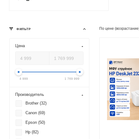
По цене (возрастание
ФИЛЬТР
Цена
Автоматическая
двусторонняя печа
нет
Максимальное
разрешение черно-
4 999
1 769 999
печати
4800x1200 dpi
Скорость черно-бе
Производитель
печати (стр / мин)
Brother (
32
)
7.5 стр/мин (А4)
Canon (
69
)
Система непрерыв
подачи чернил (СН
Epson (
50
)
нет
Hp (
82
)
Печать фотографий