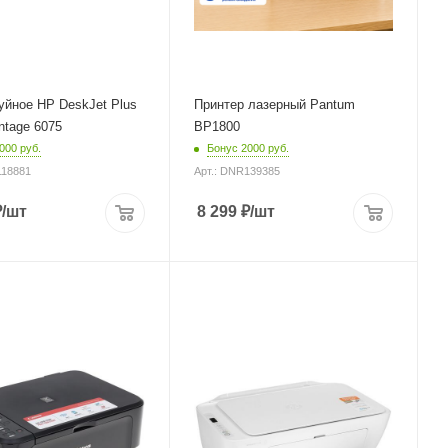
печати (стр / мин)
18 стр/мин (A4)
Глубина
179 мм
уйное HP DeskJet Plus
Принтер лазерный Pantum
ntage 6075
BP1800
000 руб.
Бонус 2000 руб.
118881
Арт.: DNR139385
₽
/шт
8 299
₽
/шт
еская
Процессор
180 МГц
няя печать
Автоматическая
ьное
двусторонняя печать
нет
е черно-белой
Максимальное
0 dpi
разрешение черно-белой
черно-белой
печати