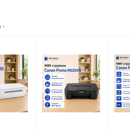
)
Максимальное
Автоматич
ть
разрешение черно-белой
двусторон
нет
печати
4800x600 dpi
Максимал
белой
Скорость черно-белой
разрешени
печати (стр / мин)
печати
8 стр/мин (А4)
4800x120
лой
Система непрерывной
Система 
подачи чернил (СНПЧ)
подачи че
нет
нет
ной
Максимальное
Печать ф
есть
ПЧ)
разрешение цветной
печати
Количеств
4800x600 dpi
4 шт