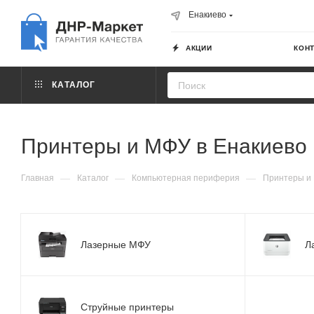
Енакиево
АКЦИИ
КОН
КАТАЛОГ
Принтеры и МФУ в Енакиево
—
—
—
Главная
Каталог
Компьютерная периферия
Принтеры и 
Лазерные МФУ
Л
Струйные принтеры