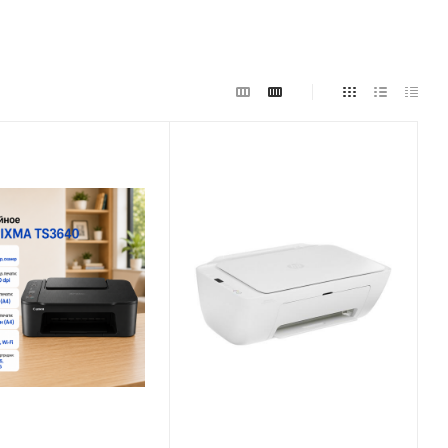
еская
Процессор
1000 МГц
няя печать
Максимальное
ьное
разрешение черно-белой
е черно-белой
печати
1200x1200 dpi
0 dpi
Скорость черно-белой
непрерывной
печати (стр / мин)
7.5 стр/мин (А4)
рнил (СНПЧ)
Система непрерывной
отографий
подачи чернил (СНПЧ)
нет
о цветов
Печать фотографий
есть