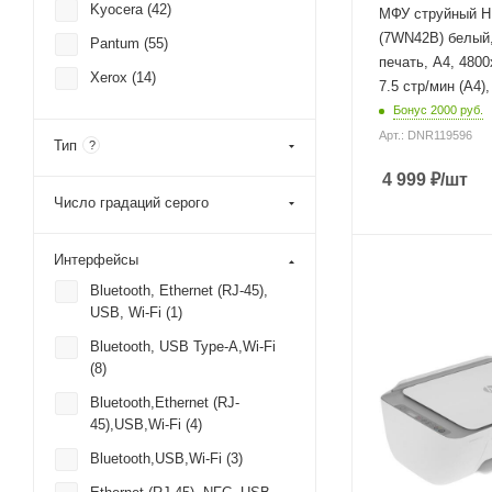
есть
Kyocera (
42
)
МФУ струйный H
Максимальное
(7WN42B) белый,
Pantum (
55
)
разрешение цветно
печать, A4, 4800x
печати
Xerox (
14
)
7.5 стр/мин (А4)
4800x1200 dpi
Бонус 2000 руб.
Количество цветов
Арт.: DNR119596
4 шт
Тип
?
Глубина
4 999
₽
/шт
304 мм
Число градаций серого
Интерфейсы
Процессор
180 МГц
Bluetooth, Ethernet (RJ-45),
USB, Wi-Fi (
1
)
Автоматическая
двусторонняя печа
Bluetooth, USB Type-A,Wi-Fi
нет
(
8
)
Максимальное
Bluetooth,Ethernet (RJ-
разрешение черно-
45),USB,Wi-Fi (
4
)
печати
1200x1200 dpi
Bluetooth,USB,Wi-Fi (
3
)
Скорость черно-бе