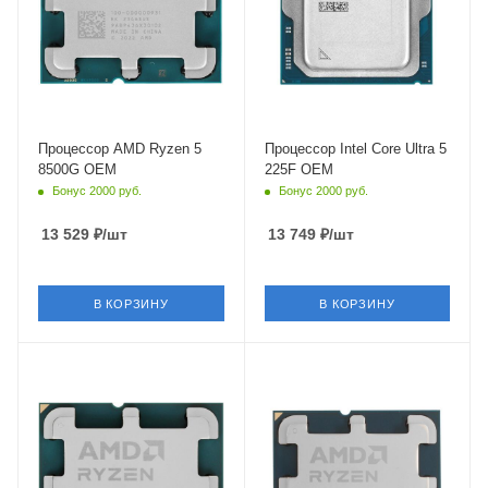
5 ГГц
4.9 ГГц
Встроенный контроллер
Встроенный контроллер
PCI Express
PCI Express
PCIe 4.0
PCIe 5.0
Процессор AMD Ryzen 5
Процессор Intel Core Ultra 5
8500G OEM
225F OEM
Бонус 2000 руб.
Бонус 2000 руб.
13 529
₽
/шт
13 749
₽
/шт
В КОРЗИНУ
В КОРЗИНУ
Тип Памяти
Тип Памяти
DDR5
DDR5
Ядро
Ядро
AMD Phoenix
AMD Phoenix
Максимальная частота в
Максимальная частота в