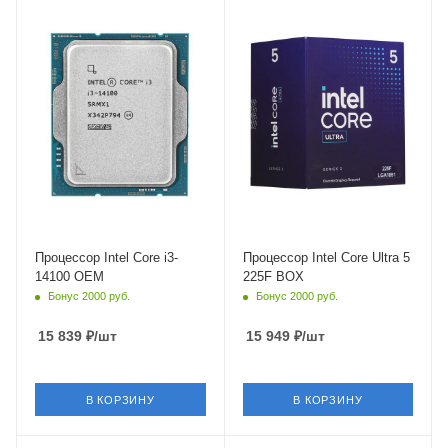
Тип Памяти
Тип Памяти
DDR4,DDR5
DDR5
Ядро
Ядро
Intel Raptor Lake-R
Intel Arrow Lake-S
Максимальная частота в
Максимальная частота в
турбо режиме
турбо режиме
4.7 ГГц
4.9 ГГц
Встроенный контроллер
Встроенный контроллер
PCI Express
PCI Express
PCIe 5.0
PCIe 5.0
Процессор Intel Core i3-
Процессор Intel Core Ultra 5
14100 OEM
225F BOX
Бонус 2000 руб.
Бонус 2000 руб.
15 839
₽
/шт
15 949
₽
/шт
В КОРЗИНУ
В КОРЗИНУ