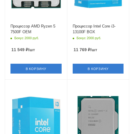
PCI Express
PCI Express
PCIe 5.0
PCIe 5.0
Процессор AMD Ryzen 5
Процессор Intel Core i3-
7500F OEM
13100F BOX
Бонус 2000 руб.
Бонус 2000 руб.
11 549
₽
/шт
11 769
₽
/шт
В КОРЗИНУ
В КОРЗИНУ
Тип Памяти
Тип Памяти
DDR4,DDR5
DDR4,DDR5
Ядро
Ядро
Intel Raptor Lake-R
Intel Alder Lake-S
Максимальная частота в
Максимальная частота в
турбо режиме
турбо режиме
4.7 ГГц
4.4 ГГц