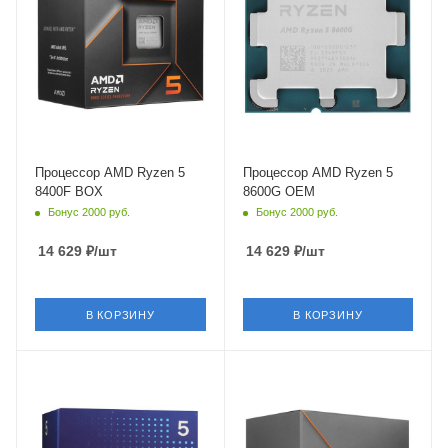
Максимальная частота в
Максимальная частота в
турбо режиме
турбо режиме
4.7 ГГц
5 ГГц
Встроенный контроллер
Встроенный контроллер
PCI Express
PCI Express
PCIe 4.0
PCIe 4.0
Процессор AMD Ryzen 5
Процессор AMD Ryzen 5
8400F BOX
8600G OEM
Бонус 2000 руб.
Бонус 2000 руб.
14 629
₽
/шт
14 629
₽
/шт
В КОРЗИНУ
В КОРЗИНУ
Тип Памяти
Тип Памяти
DDR5
DDR5
Ядро
Ядро
Intel Arrow Lake-S
AMD Phoenix