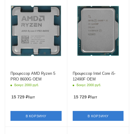
DDR5
DDR4,DDR5
Ядро
Ядро
AMD Phoenix
Intel Alder Lake-S
Максимальная частота в
Максимальная частота в
турбо режиме
турбо режиме
5 ГГц
4.6 ГГц
Встроенный контроллер
Встроенный контроллер
PCI Express
PCI Express
PCIe 4.0
PCIe 5.0
Процессор AMD Ryzen 5
Процессор Intel Core i5-
PRO 8600G OEM
12490F OEM
Бонус 2000 руб.
Бонус 2000 руб.
15 729
₽
/шт
15 729
₽
/шт
В КОРЗИНУ
В КОРЗИНУ