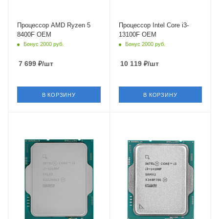
Процессор AMD Ryzen 5
Процессор Intel Core i3-
8400F OEM
13100F OEM
Бонус 2000 руб.
Бонус 2000 руб.
7 699
₽
/шт
10 119
₽
/шт
В КОРЗИНУ
В КОРЗИНУ
Тип Памяти
Тип Памяти
DDR4,DDR5
DDR4,DDR5
Ядро
Ядро
Intel Alder Lake-S
Intel Raptor Lake-R
Максимальная частота в
Максимальная частота в
турбо режиме
турбо режиме
4.3 ГГц
4.7 ГГц
Встроенный контроллер
Встроенный контроллер
PCI Express
PCI Express