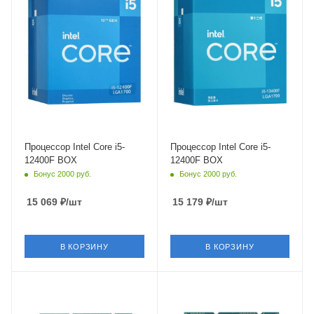
Intel Alder Lake-S
Intel Alder Lake-S
Максимальная частота в
Максимальная частота в
турбо режиме
турбо режиме
4.4 ГГц
4.4 ГГц
Встроенный контроллер
Встроенный контроллер
PCI Express
PCI Express
PCIe 5.0
PCIe 5.0
Процессор Intel Core i5-
Процессор Intel Core i5-
12400F BOX
12400F BOX
Бонус 2000 руб.
Бонус 2000 руб.
15 069
₽
/шт
15 179
₽
/шт
В КОРЗИНУ
В КОРЗИНУ
Тип Памяти
Тип Памяти
DDR4,DDR5
DDR4,DDR5