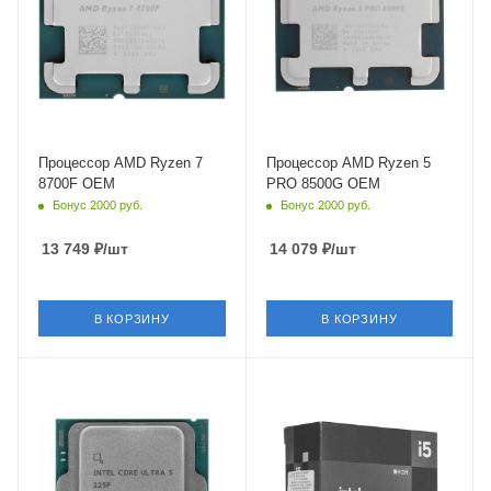
турбо режиме
турбо режиме
5 ГГц
5 ГГц
Встроенный контроллер
Встроенный контроллер
PCI Express
PCI Express
PCIe 4.0
PCIe 4.0
Процессор AMD Ryzen 7
Процессор AMD Ryzen 5
8700F OEM
PRO 8500G OEM
Бонус 2000 руб.
Бонус 2000 руб.
13 749
₽
/шт
14 079
₽
/шт
В КОРЗИНУ
В КОРЗИНУ
Тип Памяти
Тип Памяти
DDR5
DDR4,DDR5
Ядро
Ядро
Intel Arrow Lake-S
Intel Alder Lake-S
Максимальная частота в
Максимальная частота в