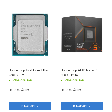
Тип Памяти
Тип Памяти
DDR5
DDR5
Ядро
Ядро
Intel Arrow Lake-S
AMD Phoenix
Максимальная частота в
Максимальная частота в
турбо режиме
турбо режиме
5 ГГц
5 ГГц
Встроенный контроллер
Встроенный контроллер
PCI Express
PCI Express
PCIe 5.0
PCIe 4.0
Процессор Intel Core Ultra 5
Процессор AMD Ryzen 5
230F OEM
8500G BOX
Бонус 2000 руб.
Бонус 2000 руб.
16 279
₽
/шт
16 279
₽
/шт
В КОРЗИНУ
В КОРЗИНУ