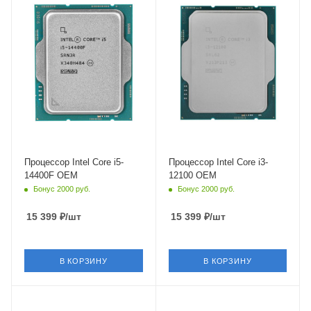
Ядро
Ядро
Intel Raptor Lake-S
Intel Alder Lake-S
Максимальная частота в
Максимальная частота в
турбо режиме
турбо режиме
4.7 ГГц
4.3 ГГц
Встроенный контроллер
Встроенный контроллер
PCI Express
PCI Express
PCIe 5.0
PCIe 5.0
Процессор Intel Core i5-
Процессор Intel Core i3-
14400F OEM
12100 OEM
Бонус 2000 руб.
Бонус 2000 руб.
15 399
₽
/шт
15 399
₽
/шт
В КОРЗИНУ
В КОРЗИНУ
Тип Памяти
Тип Памяти