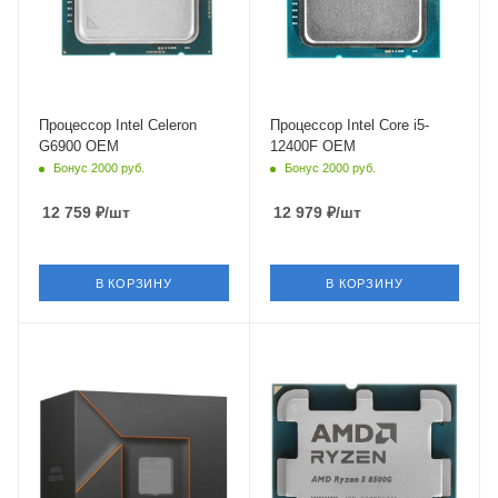
Встроенный контроллер
Встроенный контроллер
PCI Express
PCI Express
PCIe 5.0
PCIe 5.0
Процессор Intel Celeron
Процессор Intel Core i5-
G6900 OEM
12400F OEM
Бонус 2000 руб.
Бонус 2000 руб.
12 759
₽
/шт
12 979
₽
/шт
В КОРЗИНУ
В КОРЗИНУ
Тип Памяти
Тип Памяти
DDR5
DDR5
Ядро
Ядро
AMD Raphael
AMD Phoenix
Максимальная частота в
Максимальная частота в
турбо режиме
турбо режиме
5 ГГц
5 ГГц