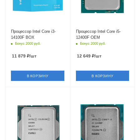
Встроенный контроллер
Встроенный контроллер
PCI Express
PCI Express
PCIe 5.0
PCIe 5.0
Процессор Intel Core i3-
Процессор Intel Core i5-
14100F BOX
12400F OEM
Бонус 2000 руб.
Бонус 2000 руб.
11 879
₽
/шт
12 649
₽
/шт
В КОРЗИНУ
В КОРЗИНУ
Тип Памяти
Тип Памяти
DDR4,DDR5
DDR4,DDR5
Ядро
Ядро
Intel Alder Lake-S
Intel Alder Lake-S
Максимальная частота в
Максимальная частота в
турбо режиме
турбо режиме
0 ГГц
4.4 ГГц