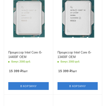
Ядро
Ядро
Intel Raptor Lake-S
Intel Alder Lake-S
Максимальная частота в
Максимальная частота в
турбо режиме
турбо режиме
4.7 ГГц
4.6 ГГц
Встроенный контроллер
Встроенный контроллер
PCI Express
PCI Express
PCIe 5.0
PCIe 5.0
Процессор Intel Core i5-
Процессор Intel Core i5-
14400F OEM
13400F OEM
Бонус 2000 руб.
Бонус 2000 руб.
15 399
₽
/шт
15 399
₽
/шт
В КОРЗИНУ
В КОРЗИНУ
Тип Памяти
Тип Памяти
DDR4,DDR5
DDR4,DDR5