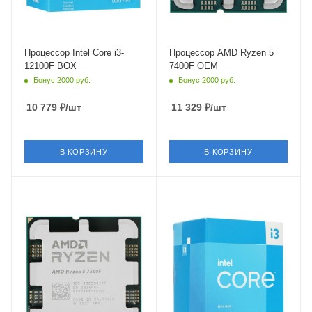
PCIe 5.0
PCIe 5.0
Процессор Intel Core i3-
Процессор AMD Ryzen 5
12100F BOX
7400F OEM
Бонус 2000 руб.
Бонус 2000 руб.
10 779
₽
/шт
11 329
₽
/шт
В КОРЗИНУ
В КОРЗИНУ
Тип Памяти
Тип Памяти
DDR5
DDR4,DDR5
Ядро
Ядро
AMD Raphael
Intel Raptor Lake-S
Максимальная частота в
Максимальная частота в
турбо режиме
турбо режиме
5 ГГц
4.5 ГГц
Встроенный контроллер
Встроенный контроллер