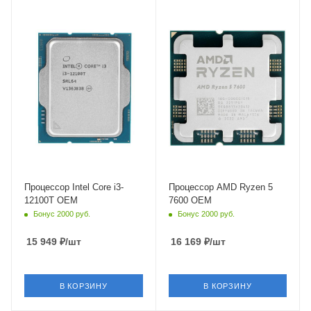
Тип Памяти
Тип Памяти
DDR4,DDR5
DDR5
Ядро
Ядро
Intel Alder Lake-S
AMD Raphael
Максимальная частота в
Максимальная частота в
турбо режиме
турбо режиме
4.1 ГГц
5.1 ГГц
Встроенный контроллер
Встроенный контроллер
PCI Express
PCI Express
PCIe 5.0
PCIe 5.0
Процессор Intel Core i3-
Процессор AMD Ryzen 5
12100T OEM
7600 OEM
Бонус 2000 руб.
Бонус 2000 руб.
15 949
₽
/шт
16 169
₽
/шт
В КОРЗИНУ
В КОРЗИНУ