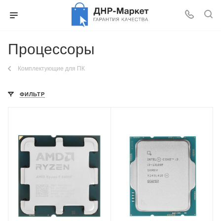
Процессоры
Комплектующие для ПК
ФИЛЬТР
Тип Памяти
Тип Памяти
DDR5
DDR4,DDR5
Ядро
Ядро
AMD Phoenix
Intel Raptor Lake-S
Максимальная частота в
Максимальная частота в
турбо режиме
турбо режиме
4.7 ГГц
4.5 ГГц
Встроенный контроллер
Встроенный контроллер
PCI Express
PCI Express
PCIe 4.0
PCIe 5.0