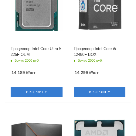
турбо режиме
турбо режиме
4.9 ГГц
4.6 ГГц
Встроенный контроллер
Встроенный контроллер
PCI Express
PCI Express
PCIe 5.0
PCIe 5.0
Процессор Intel Core Ultra 5
Процессор Intel Core i5-
225F OEM
12490F BOX
Бонус 2000 руб.
Бонус 2000 руб.
14 189
₽
/шт
14 299
₽
/шт
В КОРЗИНУ
В КОРЗИНУ
Тип Памяти
Тип Памяти
DDR5
DDR5
Ядро
Ядро
AMD Phoenix
AMD Phoenix