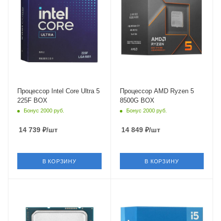
Максимальная частота в
Максимальная частота в
турбо режиме
турбо режиме
4.9 ГГц
5 ГГц
Встроенный контроллер
Встроенный контроллер
PCI Express
PCI Express
PCIe 5.0
PCIe 4.0
Процессор Intel Core Ultra 5
Процессор AMD Ryzen 5
225F BOX
8500G BOX
Бонус 2000 руб.
Бонус 2000 руб.
14 739
₽
/шт
14 849
₽
/шт
В КОРЗИНУ
В КОРЗИНУ
Тип Памяти
Тип Памяти
DDR4,DDR5
DDR4,DDR5
Ядро
Ядро