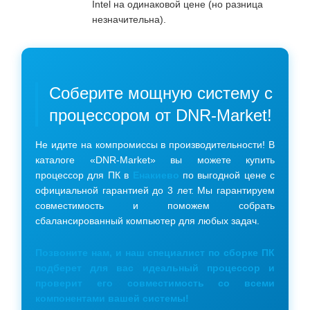
Intel на одинаковой цене (но разница
незначительна).
Соберите мощную систему с
процессором от DNR-Market!
Не идите на компромиссы в производительности! В
каталоге «DNR-Market» вы можете купить
процессор для ПК в
Енакиево
по выгодной цене с
официальной гарантией до 3 лет. Мы гарантируем
совместимость и поможем собрать
сбалансированный компьютер для любых задач.
Позвоните нам, и наш специалист по сборке ПК
подберет для вас идеальный процессор и
проверит его совместимость со всеми
компонентами вашей системы!