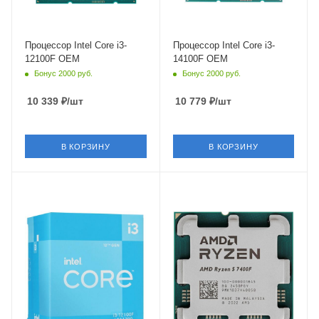
PCIe 5.0
PCIe 5.0
Процессор Intel Core i3-
Процессор Intel Core i3-
12100F OEM
14100F OEM
Бонус 2000 руб.
Бонус 2000 руб.
10 339
₽
/шт
10 779
₽
/шт
В КОРЗИНУ
В КОРЗИНУ
Тип Памяти
Тип Памяти
DDR4,DDR5
DDR5
Ядро
Ядро
Intel Alder Lake-S
AMD Raphael
Максимальная частота в
Максимальная частота в
турбо режиме
турбо режиме
4.3 ГГц
4.7 ГГц
Встроенный контроллер
Встроенный контроллер
PCI Express
PCI Express