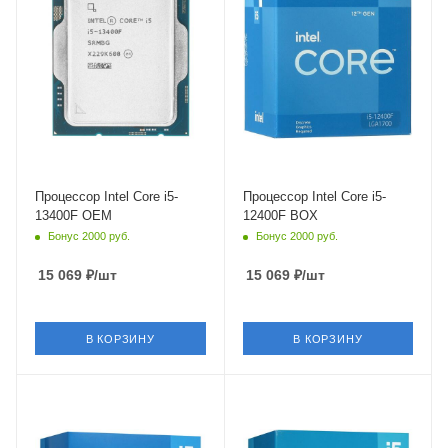
Intel Raptor Lake-S
Intel Alder Lake-S
Максимальная частота в
Максимальная частота в
турбо режиме
турбо режиме
4.6 ГГц
4.4 ГГц
Встроенный контроллер
Встроенный контроллер
PCI Express
PCI Express
PCIe 5.0
PCIe 5.0
Процессор Intel Core i5-
Процессор Intel Core i5-
13400F OEM
12400F BOX
Бонус 2000 руб.
Бонус 2000 руб.
15 069
₽
/шт
15 069
₽
/шт
В КОРЗИНУ
В КОРЗИНУ
Тип Памяти
Тип Памяти
DDR4,DDR5
DDR4,DDR5
Ядро
Ядро