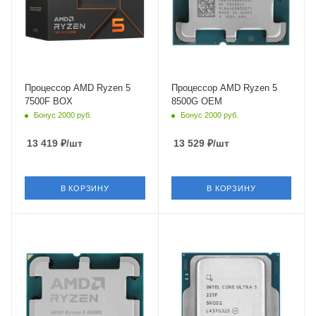
Встроенный контроллер
Встроенный контроллер
PCI Express
PCI Express
PCIe 5.0
PCIe 4.0
Процессор AMD Ryzen 5
Процессор AMD Ryzen 5
7500F BOX
8500G OEM
Бонус 2000 руб.
Бонус 2000 руб.
13 419
₽
/шт
13 529
₽
/шт
В КОРЗИНУ
В КОРЗИНУ
Тип Памяти
Тип Памяти
DDR5
DDR5
Ядро
Ядро
AMD Phoenix
Intel Arrow Lake-S
Максимальная частота в
Максимальная частота в
турбо режиме
турбо режиме