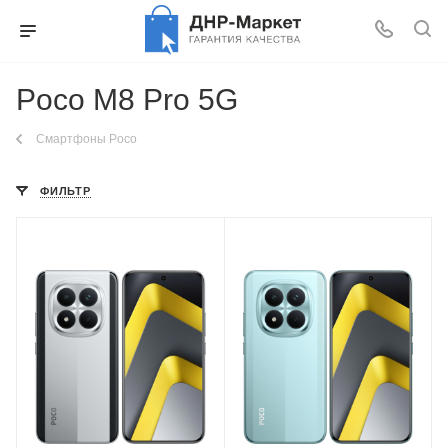
Poco M8 Pro 5G
Смартфоны Poco
ФИЛЬТР
Модель процессора
Модель процессора
Qualcomm
Qualcomm
Snapdragon 7s Gen 4
Snapdragon 7s Gen 4
Частота обновления
Частота обновления
экрана
экрана
120 Гц
120 Гц
Разрешение основной
Разрешение основной
камеры
камеры
50 Мп
50 Мп
Объем встроенной
Объем встроенной