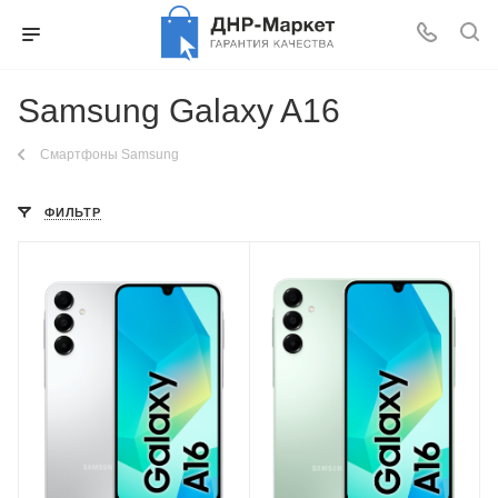
Samsung Galaxy A16
Смартфоны Samsung
ФИЛЬТР
Разрешение экрана
Разрешение экрана
2340 x 1080
2340 x 1080
Тип матрицы экрана
Тип матрицы экрана
Super AMOLED
Super AMOLED
Частота обновления
Частота обновления
экрана
экрана
90 Гц
90 Гц
Разрешение основной
Разрешение основной
камеры
камеры
50 Мп
50 Мп