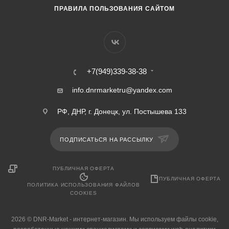
1900 кд/м2
1900 кд/м2
ПРАВИЛА ПОЛЬЗОВАНИЯ САЙТОМ
Процессор
Процессор
Qualcomm
Qualcomm
Snapdragon 6 Gen 3
Snapdragon 6 Gen 3
Разрешение фронтальной
Разрешение фронтальной
камеры
камеры
12 Мп
12 Мп
+7(949)339-38-38
info.dnrmarketru@yandex.com
РФ, ДНР, г. Донецк, ул. Постышева 133
ПОДПИСАТЬСЯ НА РАССЫЛКУ
ПУБЛИЧНАЯ ОФЕРТА
ПУБЛИЧНАЯ ОФЕРТА
ПОЛИТИКА ИСПОЛЬЗОВАНИЯ ФАЙЛОВ
COOKIES
2026 © DNR-Market - интернет-магазин. Мы используем файлы cookie,