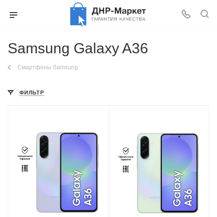
Samsung Galaxy A36
Смартфоны Samsung
ФИЛЬТР
Разрешение экрана
Разрешение экрана
2340 x 1080
2340 x 1080
Тип матрицы экрана
Тип матрицы экрана
Super AMOLED
Super AMOLED
Частота обновления
Частота обновления
экрана
экрана
120 Гц
120 Гц
Разрешение основной
Разрешение основной
камеры
камеры
50 Мп
50 Мп