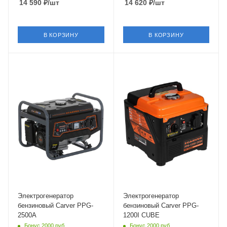
14 590
₽
/шт
14 620
₽
/шт
В КОРЗИНУ
В КОРЗИНУ
Объем
Объем
163 см³
56 см³
Частота
Частота
50 Гц
50 Гц
Электрогенератор
Электрогенератор
бензиновый Carver PPG-
бензиновый Carver PPG-
2500A
1200I CUBE
Бонус 2000 руб.
Бонус 2000 руб.