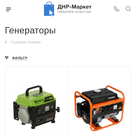
Генераторы
Садовая техника
ФИЛЬТР
Объем
94 см³
Частота
50 Гц