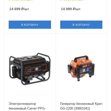
14 699
₽
/шт
14 999
₽
/шт
В КОРЗИНУ
В КОРЗИНУ
Объем
196 см³
Частота
50 Гц
Электрогенератор
Генератор бензиновый Кратон
бензиновый Carver PPG-
GG-1200 (30801041)