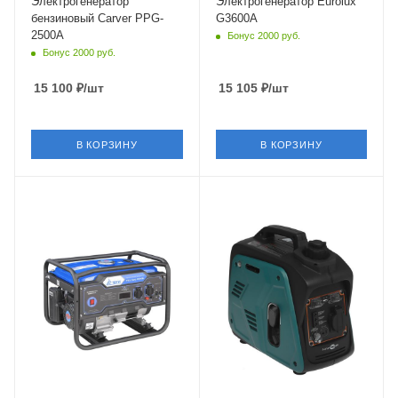
Электрогенератор
Электрогенератор Eurolux
бензиновый Carver PPG-
G3600A
2500A
Бонус 2000 руб.
Бонус 2000 руб.
15 100
₽
/шт
15 105
₽
/шт
В КОРЗИНУ
В КОРЗИНУ
Объем
Объем
212 см³
40 см³
Частота
Частота
50 Гц
50 Гц