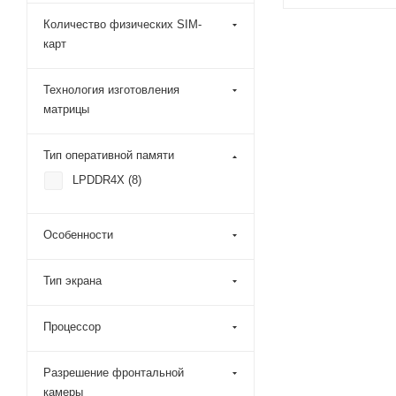
Тип оперативной п
Количество физических SIM-
LPDDR4X
карт
Яркость
600 кд/м²
Технология изготовления
Процессор
MediaTek Helio 
матрицы
Разрешение
фронтальной каме
Тип оперативной памяти
5 Мп
LPDDR4X (
8
)
Особенности
Тип экрана
Процессор
Разрешение фронтальной
камеры