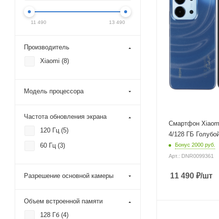
экрана
120 Гц
11 490
13 490
Разрешение основн
камеры
50 Мп
Производитель
Объем встроенной
Xiaomi (
8
)
памяти
128 Гб
Модель процессора
Объем оперативно
памяти
4 Гб
Частота обновления экрана
Смартфон Xiaom
Цвет
120 Гц (
5
)
Голубой
4/128 ГБ Голубо
60 Гц (
3
)
Бонус 2000 руб.
Операционная сист
Android
Арт.: DNR0099361
Технология изготов
11 490
₽
/шт
Разрешение основной камеры
матрицы
IPS
Объем встроенной памяти
Тип оперативной п
LPDDR4X
128 Гб (
4
)
Модель процессора