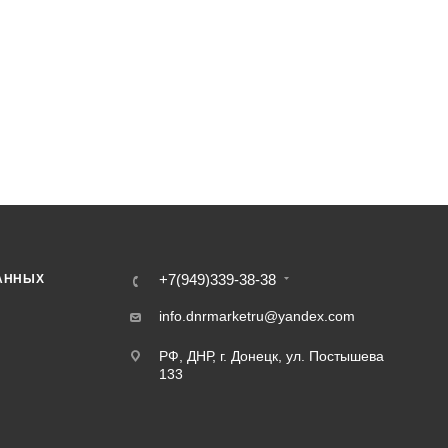
+7(949)339-38-38
АННЫХ
info.dnrmarketru@yandex.com
РФ, ДНР, г. Донецк, ул. Постышева
133