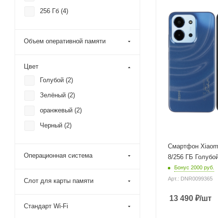
MediaTek Helio 
Яркость
256 Гб (
4
)
600 кд/м²
Частота обновлени
Процессор
экрана
MediaTek Helio 
60 Гц
Объем оперативной памяти
Разрешение
Разрешение основн
фронтальной каме
камеры
Цвет
5 Мп
50 Мп
Голубой (
2
)
Объем встроенной
памяти
Зелёный (
2
)
256 Гб
оранжевый (
2
)
Объем оперативно
памяти
Черный (
2
)
8 Гб
Смартфон Xiaom
Цвет
Голубой
Операционная система
8/256 ГБ Голубо
Бонус 2000 руб.
Операционная сист
Android
Арт.: DNR0099365
Слот для карты памяти
Технология изготов
13 490
₽
/шт
матрицы
Стандарт Wi-Fi
IPS