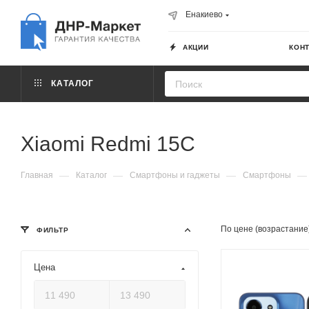
Енакиево
АКЦИИ
КОН
КАТАЛОГ
Xiaomi Redmi 15C
—
—
—
—
Главная
Каталог
Смартфоны и гаджеты
Смартфоны
По цене (возрастание
ФИЛЬТР
Цена
Модель процессора
MediaTek Helio 
Частота обновлени