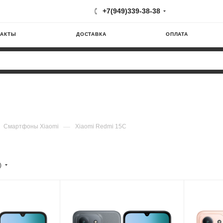
+7(949)339-38-38
ТАКТЫ
ДОСТАВКА
ОПЛАТА
—
Смартфоны Xiaomi
Xiaomi Redmi 15C
)
Модель процессора
Модель пр
G36
MediaTek Helio G36
MediaTek
я
Частота обновления
Частота о