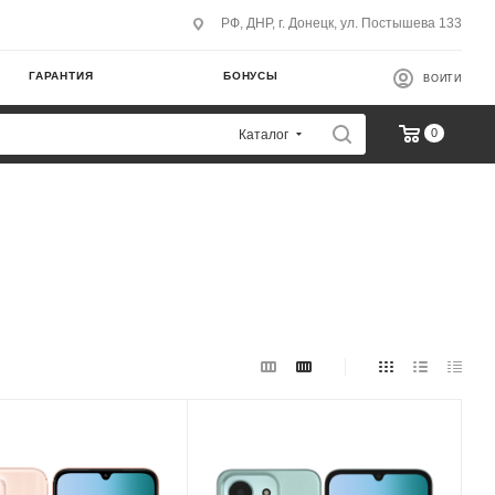
РФ, ДНР, г. Донецк, ул. Постышева 133
ГАРАНТИЯ
БОНУСЫ
ВОЙТИ
0
Каталог
оцессора
Модель процессора
 Helio G36
MediaTek Helio G36
бновления
Частота обновления