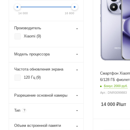
экрана
120 Гц
14 000
16 800
Разрешение основн
камеры
108 Мп
Производитель
Объем встроенной
Xiaomi (
9
)
памяти
128 Гб
Модель процессора
Объем оперативно
памяти
6 Гб
Частота обновления экрана
Смартфон Xiaomi
Цвет
120 Гц (
9
)
Фиолетовый
6/128 ГБ фиоле
Бонус 2000 руб.
Операционная сист
Android 15
Арт.: DNR0099883
Разрешение основной камеры
Технология изготов
14 000
₽
/шт
матрицы
Тип
?
AMOLED
Тип оперативной п
LPDDR4X
Объем встроенной памяти
Модель процессора