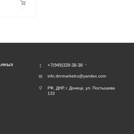
амяти
n 3
ры
+7(949)339-38-38
АННЫХ
info.dnrmarketru@yandex.com
РФ, ДНР, г. Донецк, ул. Постышева
133