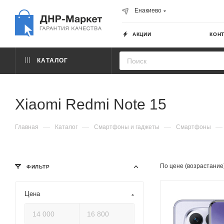
Енакиево
АКЦИИ
КОН
КАТАЛОГ
Xiaomi Redmi Note 15
—
—
—
—
Главная
Каталог
Смартфоны и гаджеты
Смартфоны
По цене (возрастание
ФИЛЬТР
Цена
Модель процессора
MediaTek Helio 
Частота обновлени