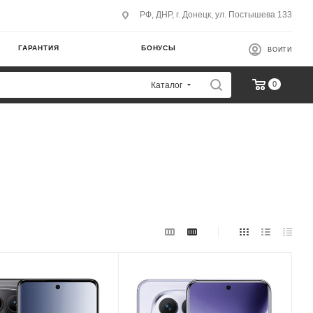
РФ, ДНР, г. Донецк, ул. Постышева 133
ГАРАНТИЯ
БОНУСЫ
ВОЙТИ
0
Каталог
оцессора
Модель процессора
 Helio G100
MediaTek Helio G100
бновления
Частота обновления