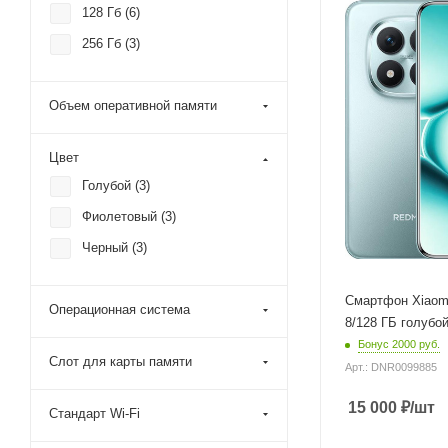
MediaTek Helio 
Процессор
128 Гб (
6
)
MediaTek Helio 
Частота обновлени
256 Гб (
3
)
Разрешение
экрана
120 Гц
фронтальной каме
20 Мп
Объем оперативной памяти
Разрешение основн
камеры
108 Мп
Цвет
Объем встроенной
Голубой (
3
)
памяти
128 Гб
Фиолетовый (
3
)
Объем оперативно
Черный (
3
)
памяти
8 Гб
Смартфон Xiaomi
Цвет
Операционная система
Голубой
8/128 ГБ голубо
Бонус 2000 руб.
Операционная сист
Слот для карты памяти
Android 15
Арт.: DNR0099885
Технология изготов
15 000
₽
/шт
матрицы
Стандарт Wi-Fi
OLED