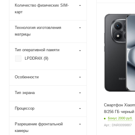
Тип оперативной п
Количество физических SIM-
LPDDR4X
карт
Модель процессора
MediaTek Helio 
Процессор
Qualcomm
Частота обновлени
Технология изготовления
Snapdragon 6 Ge
экрана
матрицы
120 Гц
Разрешение
фронтальной каме
Разрешение основн
20 Мп
Тип оперативной памяти
камеры
108 Мп
LPDDR4X (
9
)
Объем встроенной
памяти
256 Гб
Особенности
Объем оперативно
памяти
Тип экрана
8 Гб
Смартфон Xiaomi
Цвет
Процессор
Черный
8/256 ГБ черный
Бонус 2000 руб.
Операционная сист
Разрешение фронтальной
Android 15
Арт.: DNR0099887
камеры
Технология изготов