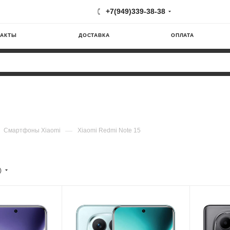
+7(949)339-38-38
ТАКТЫ
ДОСТАВКА
ОПЛАТА
—
Смартфоны Xiaomi
Xiaomi Redmi Note 15
)
Модель процессора
Модель пр
G100
MediaTek Helio G100
MediaTek
я
Частота обновления
Частота о