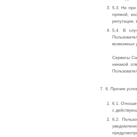
5.3. Ни пр
прямой, ко
репутации, 
5.4. В слу
Пользовател
возможных у
Сервисы Сай
никакой от
Пользовател
6. Прочие усло
6.1. Отнош
с действую
6.2. Польз
уведомления
предусмотр