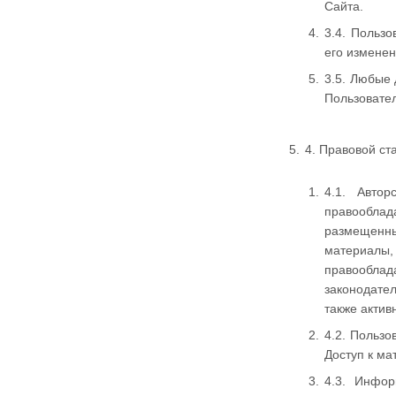
Сайта.
3.4. Польз
его измене
3.5. Любые
Пользовате
4. Правовой с
4.1. Авто
правооблад
размещенны
материалы,
правооблад
законодате
также актив
4.2. Польз
Доступ к ма
4.3. Инфо