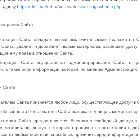
о адресу
https://dnr-market.ru/polzovatelskoe-soglashenie.php
.
нистрации Сайта
истрация Сайта обладает всеми исключительными правами на С
Сайта, удаляет и добавляет любые материалы, разрешает доступ 
щие ему права в отношении Сайта.
нистрация Сайта осуществляет администрирование Сайта с 
и, а также иной информации, которая, по мнению Администрацию 
и Сайта
вателем Сайта признается любое лицо, осуществляющее доступ к С
и обязанности Пользователя Сайта возникают у лица с момента пе
ователям Сайта предоставляется бесплатно свободный доступ
м материалов, доступ к которым ограничен в соответствии с д
ться от любых действий, способных причинить вред информацио