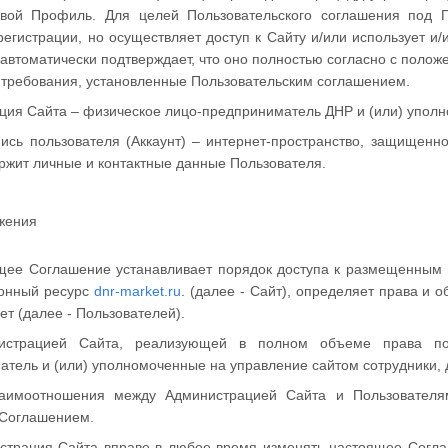
ой Профиль. Для целей Пользовательского соглашения под П
егистрации, но осуществляет доступ к Сайту и/или использует и
 автоматически подтверждает, что оно полностью согласно с полож
требования, установленные Пользовательским соглашением.
ция Сайта – физическое лицо-предприниматель ДНР и (или) уполн
пись пользователя (Аккаунт) – интернет-пространство, защищен
ржит личные и контактные данные Пользователя.
жения
ящее Соглашение устанавливает порядок доступа к размещенны
онный ресурс
dnr-market.ru
. (далее - Сайт), определяет права и 
ет (далее - Пользователей).
нистрацией Сайта, реализующей в полном объеме права по
тель и (или) уполномоченные на управление сайтом сотрудники, 
заимоотношения между Администрацией Сайта и Пользователя
Соглашением.
истрация Сайта вправе в любое время изменять настоящее Согл