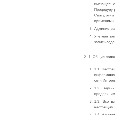
имеющее св
Процедуру р
Сайту, этим
применимы 
Администра
Учетная за
запись соде
1. Общие поло
1.1. Насто
информаци
сети Интерн
1.2. Адми
предпринима
1.3. Все в
настоящим 
1.4. Админ