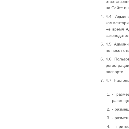
ответствен
на Сайте и
4.4. Админ
комментарие
же время А
законодате
4.5. Админи
не несет от
4.6. Польз
регистраци
паспорте.
4.7. Насто
- разме
размеще
- разме
- разме
- прите