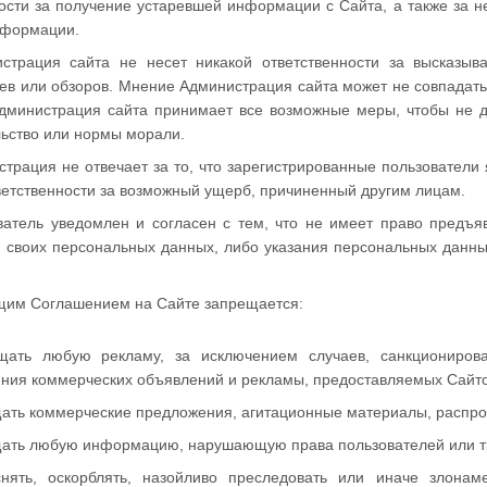
ности за получение устаревшей информации с Сайта, а также за 
нформации.
истрация сайта не несет никакой ответственности за высказыв
в или обзоров. Мнение Администрация сайта может не совпадать 
дминистрация сайта принимает все возможные меры, чтобы не 
льство или нормы морали.
страция не отвечает за то, что зарегистрированные пользователи
ветственности за возможный ущерб, причиненный другим лицам.
ователь уведомлен и согласен с тем, что не имеет право предъя
и своих персональных данных, либо указания персональных данн
ящим Соглашением на Сайте запрещается:
щать любую рекламу, за исключением случаев, санкциониров
ния коммерческих объявлений и рекламы, предоставляемых Сайто
щать коммерческие предложения, агитационные материалы, распр
щать любую информацию, нарушающую права пользователей или тре
снять, оскорблять, назойливо преследовать или иначе злона