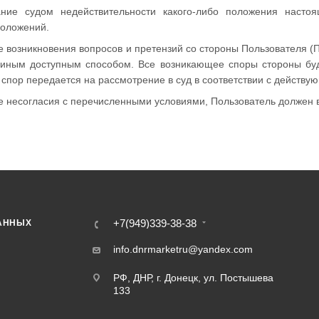
ание судом недействительности какого-либо положения насто
положений.
ае возникновения вопросов и претензий со стороны Пользователя (
 иным доступным способом. Все возникающее споры стороны буд
спор передается на рассмотрение в суд в соответствии с действу
ае несогласия с перечисленными условиями, Пользователь должен 
+7(949)339-38-38
АННЫХ
info.dnrmarketru@yandex.com
РФ, ДНР, г. Донецк, ул. Постышева
133