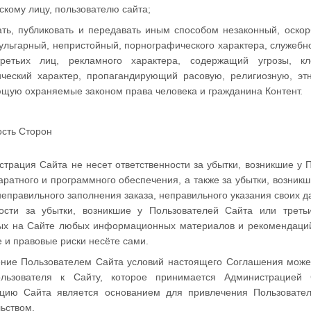
кому лицу, пользователю сайта;
жать, публиковать и передавать иным способом незаконный, оск
вульгарный, непристойный, порнографического характера, служе
ретьих лиц, рекламного характера, содержащий угрозы, к
ческий характер, пропагандирующий расовую, религиозную, э
щую охраняемые законом права человека и гражданина Контент.
ость Сторон
страция Сайта не несет ответственности за убытки, возникшие у
ратного и программного обеспечения, а также за убытки, возникши
неправильного заполнения заказа, неправильного указания своих 
ности за убытки, возникшие у Пользователей Сайта или треть
х на Сайте любых информационных материалов и рекомендаций. 
 и правовые риски несёте сами.
ение Пользователем Сайта условий настоящего Соглашения может
ользователя к Сайту, которое принимается Администрацией
цию Сайта является основанием для привлечения Пользовател
ьством.