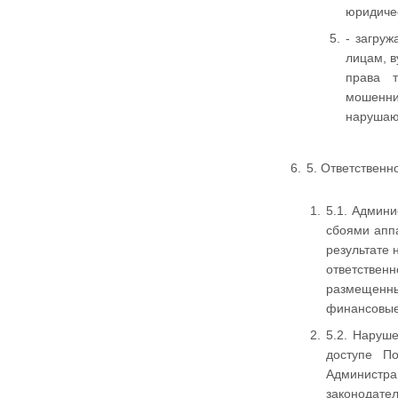
юридичес
- загру
лицам, 
права т
мошенни
нарушаю
5. Ответственн
5.1. Админи
сбоями аппа
результате 
ответствен
размещенны
финансовые
5.2. Наруш
доступе П
Администра
законодател