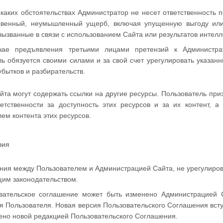
и каких обстоятельствах Администратор не несет ответственност
свенный, неумышленный ущерб, включая упущенную выгоду или 
вызванные в связи с использованием Сайта или результатов интел
чае предъявления третьими лицами претензий к Администра
ь обязуется своими силами и за свой счет урегулировать указан
бытков и разбирательств.
та могут содержать ссылки на другие ресурсы. Пользователь приз
ветственности за доступность этих ресурсов и за их контент, 
ем контента этих ресурсов.
вия
ения между Пользователем и Администрацией Сайта, не урегулиро
щим законодательством.
овательское соглашение может быть изменено Администрацией 
 Пользователя. Новая версия Пользовательского Соглашения всту
ено новой редакцией Пользовательского Соглашения.