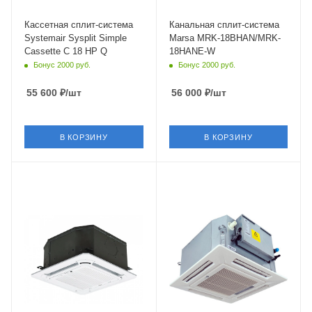
Страна бренда
Страна бренда
Швеция
Китай
Кассетная сплит-система
Канальная сплит-система
Systemair Sysplit Simple
Marsa MRK-18BHAN/MRK-
Cassette C 18 HP Q
18HANE-W
Бонус 2000 руб.
Бонус 2000 руб.
55 600
₽
/шт
56 000
₽
/шт
В КОРЗИНУ
В КОРЗИНУ
Площадь помещения
Площадь помещения
50 кв. м.
35 кв. м.
Уровень шума в/б, Дб
Уровень шума в/б, Дб
38
32
Wi-Fi управление
Wi-Fi управление
Опция
Нет
Цвет
Цвет
белый
белый
Мощность охлаждения
Мощность охлаждения