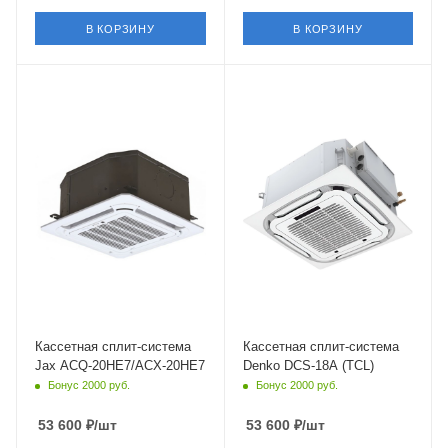
В КОРЗИНУ
В КОРЗИНУ
Площадь помещения
Площадь помещения
52 кв. м.
50 кв. м.
Уровень шума в/б, Дб
Уровень шума в/б, Дб
38
34
Wi-Fi управление
Wi-Fi управление
Нет
Нет
Цвет
Цвет
белый
белый
Мощность охлаждения
Мощность охлаждения
5.28 кВт
5.3 кВт
Страна бренда
Страна бренда
Австралия
Китай
Кассетная сплит-система
Кассетная сплит-система
Jax ACQ-20HE7/ACX-20HE7
Denko DCS-18A (TCL)
Бонус 2000 руб.
Бонус 2000 руб.
53 600
₽
/шт
53 600
₽
/шт