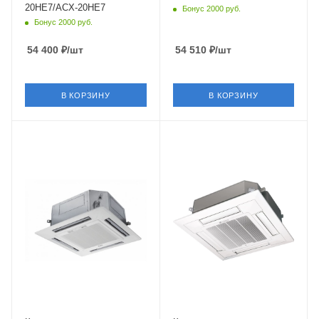
20HE7/ACX-20HE7
Бонус 2000 руб.
Бонус 2000 руб.
54 400
₽
/шт
54 510
₽
/шт
В КОРЗИНУ
В КОРЗИНУ
Площадь помещения
Площадь помещения
52 кв. м.
35 кв. м.
Уровень шума в/б, Дб
Уровень шума в/б, Дб
47
39
Wi-Fi управление
Wi-Fi управление
Нет
Нет
Цвет
Цвет
белый
белый
Мощность охлаждения
Мощность охлаждения
5.28 кВт
3.52 кВт
Страна бренда
Страна бренда