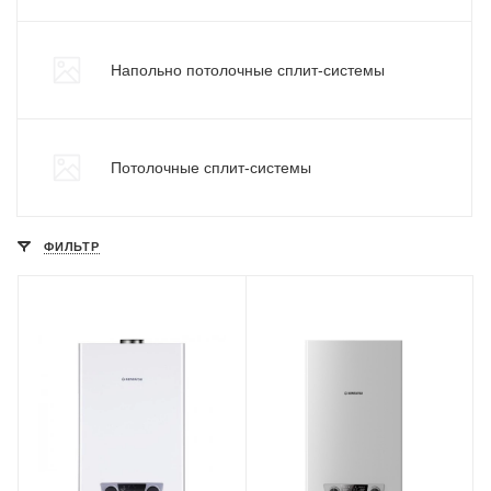
Напольно потолочные сплит-системы
Потолочные сплит-системы
ФИЛЬТР
Wi-Fi управление
Wi-Fi управление
Нет
Нет
Цвет
Цвет
белый
белый
Установка
Установка
Настенная
Настенная
Мощность
Мощность
24 кВт
24 кВт