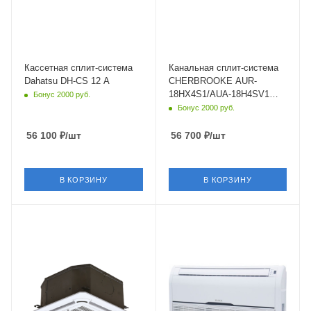
белый
серебристый
Мощность охлаждения
Мощность охлаждения
3.52 кВт
5 кВт
Страна бренда
Страна бренда
Япония
Россия
Кассетная сплит-система
Канальная сплит-система
Dahatsu DH-CS 12 A
CHERBROOKE AUR-
18HX4S1/AUA-18H4SV1
Бонус 2000 руб.
Mistral Heavy
Бонус 2000 руб.
56 100
₽
/шт
56 700
₽
/шт
В КОРЗИНУ
В КОРЗИНУ
Площадь помещения
Площадь помещения
50 кв. м.
55 кв. м.
Уровень шума в/б, Дб
Уровень шума в/б, Дб
38
45
Wi-Fi управление
Wi-Fi управление
Нет
Нет