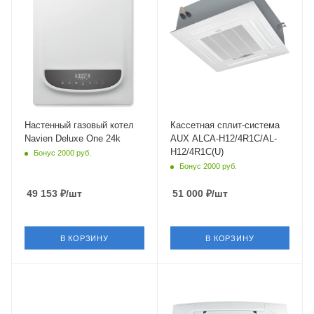
Мощность
Wi-Fi управление
24 кВт
Опция
Встроенный
Цвет
белый
циркуляционный насос
Да
Мощность охлаждения
3.52 кВт
Тип теплообменника
раздельный
Страна бренда
Китай
Страна бренда
Настенный газовый котел
Кассетная сплит-система
Южная Корея
Navien Deluxe One 24k
AUX ALCA-H12/4R1C/AL-
H12/4R1C(U)
Бонус 2000 руб.
Бонус 2000 руб.
49 153
₽
/шт
51 000
₽
/шт
В КОРЗИНУ
В КОРЗИНУ
Площадь помещения
Площадь помещения
35 кв. м.
35 кв. м.