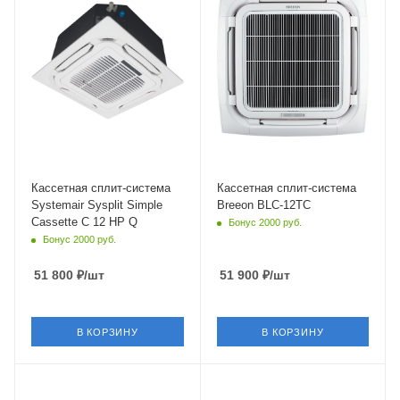
Уровень шума в/б, Дб
Уровень шума в/б, Дб
39
34
Wi-Fi управление
Wi-Fi управление
Нет
Нет
Цвет
Цвет
белый
белый
Мощность охлаждения
Мощность охлаждения
3.52 кВт
3.7 кВт
Страна бренда
Страна бренда
Швеция
Китай
Кассетная сплит-система
Кассетная сплит-система
Systemair Sysplit Simple
Breeon BLC-12TC
Cassette C 12 HP Q
Бонус 2000 руб.
Бонус 2000 руб.
51 800
₽
/шт
51 900
₽
/шт
В КОРЗИНУ
В КОРЗИНУ
Площадь помещения
Площадь помещения