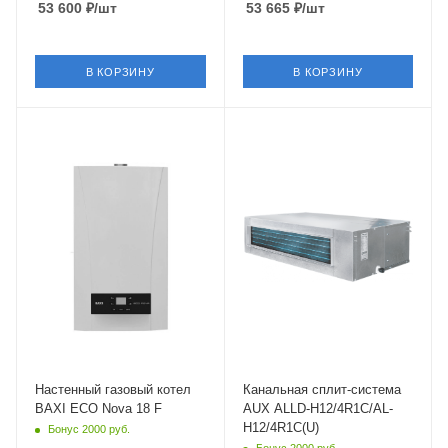
53 600
₽
/шт
53 665
₽
/шт
В КОРЗИНУ
В КОРЗИНУ
Цвет
Площадь помещения
белый
35 кв. м.
Установка
Уровень шума в/б, Дб
Настенная
26
Мощность
Wi-Fi управление
18 кВт
Опция
Встроенный
Цвет
серебристый
циркуляционный насос
Да
Мощность охлаждения
3.52 кВт
Тип теплообменника
раздельный
Страна бренда
Китай
Функции
Настенный газовый котел
Канальная сплит-система
индикатор
BAXI ECO Nova 18 F
AUX ALLD-H12/4R1C/AL-
включения,
H12/4R1C(U)
Бонус 2000 руб.
термометр,
Бонус 2000 руб.