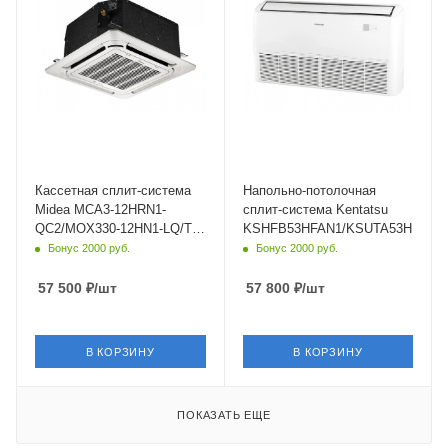
Wi-Fi управление
Wi-Fi управление
Опция
Опция
Цвет
Цвет
белый
белый
Мощность охлаждения
Мощность охлаждения
3.52 кВт
5.6 кВт
Страна бренда
Страна бренда
Китай
Япония
Кассетная сплит-система
Напольно-потолочная
Midea MCA3-12HRN1-
сплит-система Kentatsu
QC2/MOX330-12HN1-LQ/T-
KSHFB53HFAN1/KSUTA53HFAN1
MBQ4-03E
Бонус 2000 руб.
Бонус 2000 руб.
57 500
₽
/шт
57 800
₽
/шт
В КОРЗИНУ
В КОРЗИНУ
ПОКАЗАТЬ ЕЩЕ