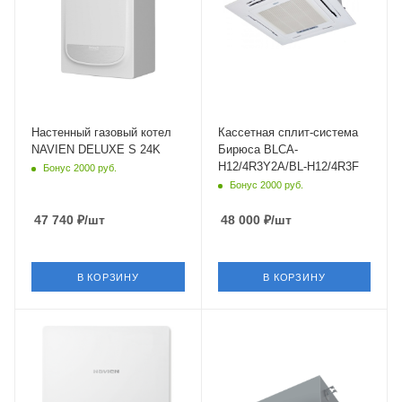
24 кВт
Нет
Встроенный
Цвет
белый
циркуляционный насос
Да
Мощность охлаждения
3.52 кВт
Функции
термометр,
Страна бренда
манометр,
Россия
Настенный газовый котел
Кассетная сплит-система
автоподжиг,
NAVIEN DELUXE S 24K
Бирюса BLCA-
модуляция пламени,
H12/4R3Y2A/BL-H12/4R3F
Бонус 2000 руб.
комнатный термостат
Бонус 2000 руб.
Страна бренда
Южная Корея
47 740
₽
/шт
48 000
₽
/шт
В КОРЗИНУ
В КОРЗИНУ
Цвет
Площадь помещения
белый
35 кв. м.
Установка
Уровень шума в/б, Дб
Настенная
39