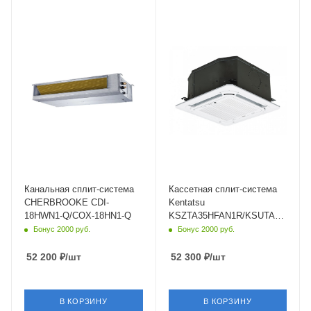
Площадь помещения
Площадь помещения
50 кв. м.
35 кв. м.
Уровень шума в/б, Дб
Уровень шума в/б, Дб
38
33
Wi-Fi управление
Wi-Fi управление
Опция
Опция
Цвет
Цвет
серебристый
белый
Мощность охлаждения
Мощность охлаждения
5.28 кВт
3.7 кВт
Страна бренда
Страна бренда
Россия
Япония
Канальная сплит-система
Кассетная сплит-система
CHERBROOKE CDI-
Kentatsu
18HWN1-Q/COX-18HN1-Q
KSZTA35HFAN1R/KSUTA35HFAN1
D
Бонус 2000 руб.
Бонус 2000 руб.
52 200
₽
/шт
52 300
₽
/шт
В КОРЗИНУ
В КОРЗИНУ