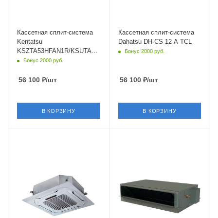
5.3 кВт
3.8 кВт
Страна бренда
Страна бренда
Япония
Япония
Кассетная сплит-система
Кассетная сплит-система
Kentatsu
Dahatsu DH-CS 12 A TCL
KSZTA53HFAN1R/KSUTA53HFAN1L/KPU65-
Бонус 2000 руб.
D
Бонус 2000 руб.
56 100
₽
/шт
56 100
₽
/шт
В КОРЗИНУ
В КОРЗИНУ
Площадь помещения
Площадь помещения
35 кв. м.
50 кв. м.
Уровень шума в/б, Дб
Уровень шума в/б, Дб
32
35
Wi-Fi управление
Wi-Fi управление
Нет
Опция
Цвет
Цвет