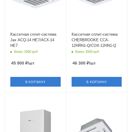
Цвет
Цвет
белый
белый
Мощность охлаждения
Мощность охлаждения
3.52 кВт
3.52 кВт
Страна бренда
Страна бренда
Австралия
Россия
Кассетная сплит-система
Кассетная сплит-система
Jax ACQ-14 HE7/ACX-14
CHERBROOKE CCA-
HE7
12HRN1-Q/COX-12HN1-Q
Бонус 2000 руб.
Бонус 2000 руб.
45 900
₽
/шт
46 300
₽
/шт
В КОРЗИНУ
В КОРЗИНУ
Цвет
Площадь помещения
белый
35 кв. м.
Установка
Уровень шума в/б, Дб
Настенная
39
Мощность
Wi-Fi управление