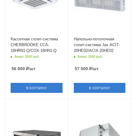
Цвет
Цвет
белый
белый
Мощность охлаждения
Мощность охлаждения
5.28 кВт
5.28 кВт
Страна бренда
Страна бренда
Россия
Австралия
Кассетная сплит-система
Напольно-потолочная
CHERBROOKE CCA-
сплит-система Jax ACIT-
18HRN1-Q/COX-18HN1-Q
20HE02/ACIX-20HE02
Бонус 2000 руб.
Бонус 2000 руб.
56 800
₽
/шт
57 000
₽
/шт
В КОРЗИНУ
В КОРЗИНУ
Площадь помещения
Площадь помещения
50 кв. м.
25 кв. м.
Уровень шума в/б, Дб
Уровень шума в/б, Дб
28
34
Wi-Fi управление
Wi-Fi управление