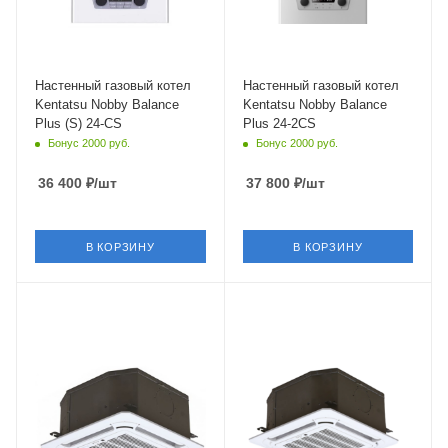
Встроенный
Встроенный
циркуляционный насос
циркуляционный насос
Да
Да
Тип теплообменника
Тип теплообменника
Настенный газовый котел
Настенный газовый котел
пластинчатый
раздельный
Kentatsu Nobby Balance
Kentatsu Nobby Balance
Plus (S) 24-CS
Plus 24-2CS
Функции
Функции
Бонус 2000 руб.
Бонус 2000 руб.
индикатор
индикатор
включения,
включения,
36 400
₽
/шт
37 800
₽
/шт
термометр,
термометр,
автоподжиг,
автоподжиг,
модуляция пламени
модуляция пламени
В КОРЗИНУ
В КОРЗИНУ
Страна бренда
Страна бренда
Япония
Япония
Площадь помещения
Площадь помещения
40 кв. м.
35 кв. м.
Уровень шума в/б, Дб
Уровень шума в/б, Дб
37
33
Wi-Fi управление
Wi-Fi управление
Нет
Нет