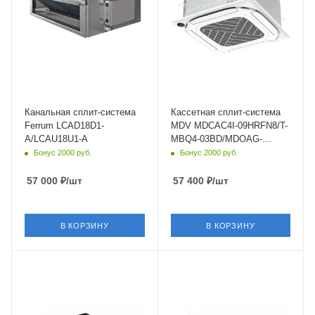
Нет
Опция
Цвет
Цвет
серебристый
белый
Мощность охлаждения
Мощность охлаждения
5.28 кВт
2.64 кВт
Страна бренда
Страна бренда
Швейцария
Китай
Канальная сплит-система
Кассетная сплит-система
Ferrum LCAD18D1-
MDV MDCAC4I-09HRFN8/T-
A/LCAU18U1-A
MBQ4-03BD/MDOAG-
09HFN8 3D​ DC Inverter ERP
Бонус 2000 руб.
Бонус 2000 руб.
57 000
₽
/шт
57 400
₽
/шт
В КОРЗИНУ
В КОРЗИНУ
Площадь помещения
Площадь помещения
35 кв. м.
50 кв. м.
Уровень шума в/б, Дб
Уровень шума в/б, Дб
33
41