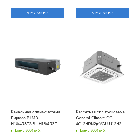
В КОРЗИНУ
В КОРЗИНУ
Площадь помещения
Площадь помещения
50 кв. м.
35 кв. м.
Wi-Fi управление
Уровень шума в/б, Дб
Нет
33
Цвет
Wi-Fi управление
белый
Нет
Мощность охлаждения
Цвет
5.28 кВт
белый
Страна бренда
Мощность охлаждения
Россия
3.52 кВт
Страна бренда
Великобритания
Канальная сплит-система
Кассетная сплит-система
Бирюса BLMD-
General Climate GC-
H18/4R3F2/BL-H18/4R3F
4C12HRN2(c)/GU-U12H2
Бонус 2000 руб.
Бонус 2000 руб.