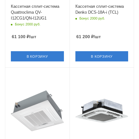
Китай
Китай
Кассетная сплит-система
Кассетная сплит-система
Quattroclima QV-
Denko DCS-18A-i (TCL)
I12CG1/QN-I12UG1
Бонус 2000 руб.
Бонус 2000 руб.
61 100
₽
/шт
61 200
₽
/шт
В КОРЗИНУ
В КОРЗИНУ
Площадь помещения
Площадь помещения
50 кв. м.
50 кв. м.
Уровень шума в/б, Дб
Уровень шума в/б, Дб
39
34
Wi-Fi управление
Цвет
Опция
белый
Цвет
Мощность охлаждения
белый
5.175 кВт
Мощность охлаждения
Страна бренда