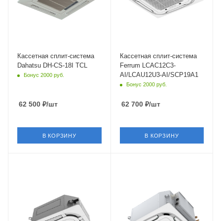
белый
белый
Мощность охлаждения
Мощность охлаждения
5.5 кВт
3.52 кВт
Страна бренда
Страна бренда
Япония
Швейцария
Кассетная сплит-система
Кассетная сплит-система
Dahatsu DH-CS-18I TCL
Ferrum LCAC12C3-
AI/LCAU12U3-AI/SCP19A1
Бонус 2000 руб.
Бонус 2000 руб.
62 500
₽
/шт
62 700
₽
/шт
В КОРЗИНУ
В КОРЗИНУ
Площадь помещения
Площадь помещения
35 кв. м.
35 кв. м.
Уровень шума в/б, Дб
Уровень шума в/б, Дб
33
39
Wi-Fi управление
Wi-Fi управление