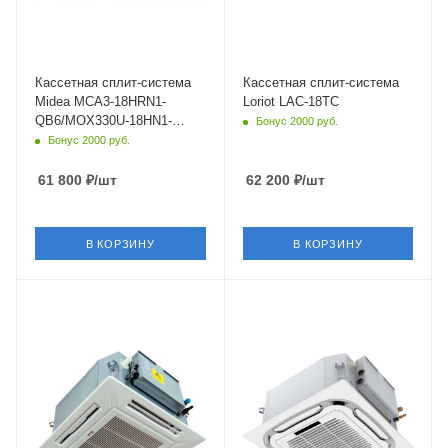
Мощность охлаждения
Страна бренда
5.28 кВт
Китай
Страна бренда
Китай
Кассетная сплит-система
Кассетная cплит-система
Midea MCA3-18HRN1-
Loriot LAC-18TC
QB6/MOX330U-18HN1-
Бонус 2000 руб.
LQB6/T-MBQ4-03E
Бонус 2000 руб.
61 800
₽
/шт
62 200
₽
/шт
В КОРЗИНУ
В КОРЗИНУ
Площадь помещения
Площадь помещения
50 кв. м.
35 кв. м.
Уровень шума в/б, Дб
Уровень шума в/б, Дб
33
38
Wi-Fi управление
Wi-Fi управление
Нет
Опция
Цвет
Цвет