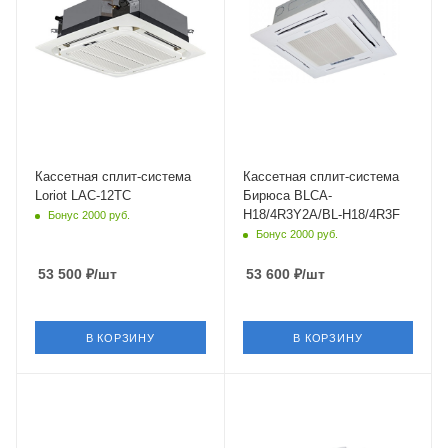
Wi-Fi управление
Wi-Fi управление
Нет
Нет
Цвет
Цвет
белый
белый
Мощность охлаждения
Мощность охлаждения
3.76 кВт
5.28 кВт
Страна бренда
Страна бренда
Россия
Россия
Кассетная cплит-система
Кассетная сплит-система
Loriot LAC-12TC
Бирюса BLCA-
H18/4R3Y2A/BL-H18/4R3F
Бонус 2000 руб.
Бонус 2000 руб.
53 500
₽
/шт
53 600
₽
/шт
В КОРЗИНУ
В КОРЗИНУ
Площадь помещения
Площадь помещения
52 кв. м.
50 кв. м.
Уровень шума в/б, Дб
Уровень шума в/б, Дб