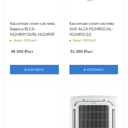
Мощность охлаждения
Мощность охлаждения
3.52 кВт
3.52 кВт
Страна бренда
Страна бренда
Россия
Китай
Кассетная сплит-система
Кассетная сплит-система
Бирюса BLCA-
AUX ALCA-H12/4R1C/AL-
H12/4R3Y2A/BL-H12/4R3F
H12/4R1C(U)
Бонус 2000 руб.
Бонус 2000 руб.
48 000
₽
/шт
51 000
₽
/шт
В КОРЗИНУ
В КОРЗИНУ
Площадь помещения
Площадь помещения
35 кв. м.
35 кв. м.
Уровень шума в/б, Дб
Уровень шума в/б, Дб
39
34
Wi-Fi управление
Wi-Fi управление
Нет
Нет
Цвет
Цвет