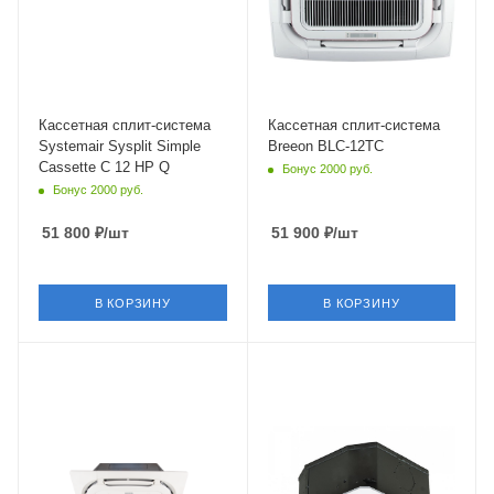
белый
белый
Мощность охлаждения
Мощность охлаждения
3.52 кВт
3.7 кВт
Страна бренда
Страна бренда
Швеция
Китай
Кассетная сплит-система
Кассетная сплит-система
Systemair Sysplit Simple
Breeon BLC-12TC
Cassette C 12 HP Q
Бонус 2000 руб.
Бонус 2000 руб.
51 800
₽
/шт
51 900
₽
/шт
В КОРЗИНУ
В КОРЗИНУ
Площадь помещения
Площадь помещения
35 кв. м.
35 кв. м.
Уровень шума в/б, Дб
Уровень шума в/б, Дб
39
33
Wi-Fi управление
Wi-Fi управление