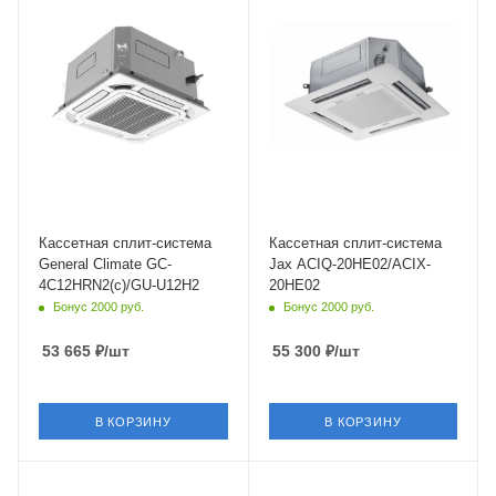
Уровень шума в/б, Дб
Уровень шума в/б, Дб
33
47
Wi-Fi управление
Wi-Fi управление
Нет
Нет
Цвет
Цвет
белый
белый
Мощность охлаждения
Мощность охлаждения
3.52 кВт
5.28 кВт
Страна бренда
Страна бренда
Великобритания
Австралия
Кассетная сплит-система
Кассетная сплит-система
General Climate GC-
Jax ACIQ-20HE02/ACIX-
4C12HRN2(c)/GU-U12H2
20HE02
Бонус 2000 руб.
Бонус 2000 руб.
53 665
₽
/шт
55 300
₽
/шт
В КОРЗИНУ
В КОРЗИНУ
Площадь помещения
Площадь помещения