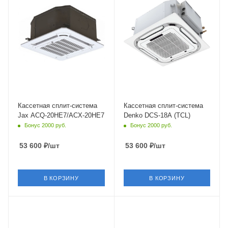
38
34
Wi-Fi управление
Wi-Fi управление
Нет
Нет
Цвет
Цвет
белый
белый
Мощность охлаждения
Мощность охлаждения
5.28 кВт
5.3 кВт
Страна бренда
Страна бренда
Австралия
Китай
Кассетная сплит-система
Кассетная сплит-система
Jax ACQ-20HE7/ACX-20HE7
Denko DCS-18A (TCL)
Бонус 2000 руб.
Бонус 2000 руб.
53 600
₽
/шт
53 600
₽
/шт
В КОРЗИНУ
В КОРЗИНУ
Площадь помещения
Площадь помещения
35 кв. м.
52 кв. м.