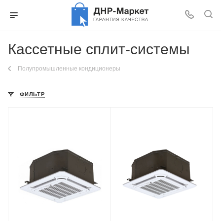
Кассетные сплит-системы
Полупромышленные кондиционеры
ФИЛЬТР
Площадь помещения
Площадь помещения
40 кв. м.
35 кв. м.
Уровень шума в/б, Дб
Уровень шума в/б, Дб
37
33
Wi-Fi управление
Wi-Fi управление
Нет
Нет
Цвет
Цвет
белый
белый
Мощность охлаждения
Мощность охлаждения