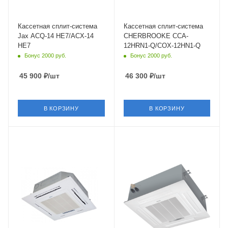
3.52 кВт
3.52 кВт
Страна бренда
Страна бренда
Австралия
Россия
Кассетная сплит-система
Кассетная сплит-система
Jax ACQ-14 HE7/ACX-14
CHERBROOKE CCA-
HE7
12HRN1-Q/COX-12HN1-Q
Бонус 2000 руб.
Бонус 2000 руб.
45 900
₽
/шт
46 300
₽
/шт
В КОРЗИНУ
В КОРЗИНУ
Площадь помещения
Площадь помещения
35 кв. м.
35 кв. м.
Уровень шума в/б, Дб
Уровень шума в/б, Дб
39
39
Wi-Fi управление
Wi-Fi управление
Нет
Опция
Цвет
Цвет
белый
белый