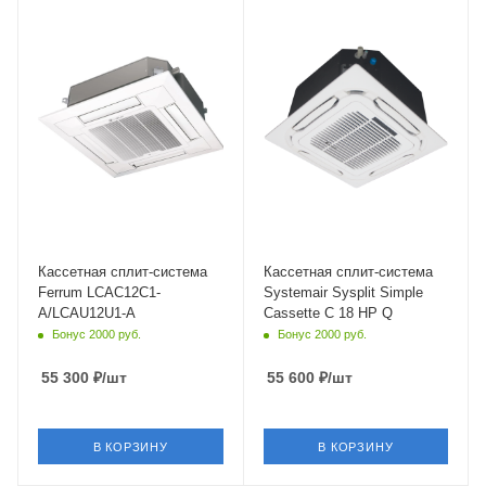
35 кв. м.
50 кв. м.
Уровень шума в/б, Дб
Уровень шума в/б, Дб
39
32
Wi-Fi управление
Wi-Fi управление
Нет
Нет
Цвет
Цвет
белый
белый
Мощность охлаждения
Мощность охлаждения
3.52 кВт
5.28 кВт
Страна бренда
Страна бренда
Швейцария
Швеция
Кассетная сплит-система
Кассетная сплит-система
Ferrum LCAC12C1-
Systemair Sysplit Simple
A/LCAU12U1-A
Cassette C 18 HP Q
Бонус 2000 руб.
Бонус 2000 руб.
55 300
₽
/шт
55 600
₽
/шт
В КОРЗИНУ
В КОРЗИНУ