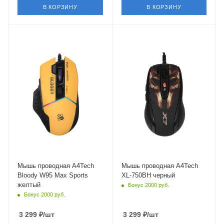
В КОРЗИНУ
В КОРЗИНУ
Материал корпуса
Материал корпуса
пластик
пластик
Длина кабеля
Длина кабеля
1.8 м
1.8 м
Мышь проводная A4Tech
Мышь проводная A4Tech
Bloody W95 Max Sports
XL-750BH черный
желтый
Бонус 2000 руб.
Бонус 2000 руб.
3 299
₽
/шт
3 299
₽
/шт