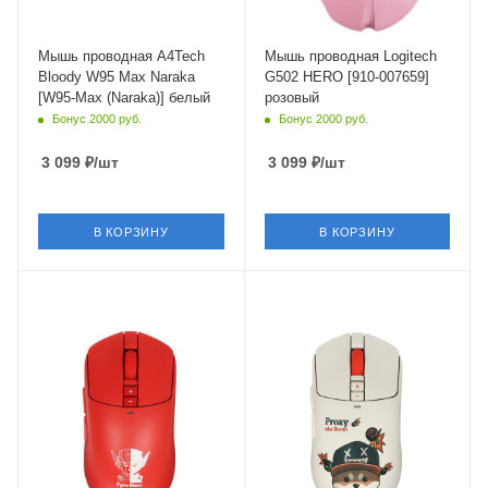
Мышь проводная A4Tech
Мышь проводная Logitech
Bloody W95 Max Naraka
G502 HERO [910-007659]
[W95-Max (Naraka)] белый
розовый
Бонус 2000 руб.
Бонус 2000 руб.
3 099
₽
/шт
3 099
₽
/шт
В КОРЗИНУ
В КОРЗИНУ
Материал корпуса
Интерфейс Подключения
пластик
USB Type-A,USB
Type-C
Длина кабеля
1.8 м
Длина кабеля
1.8 м