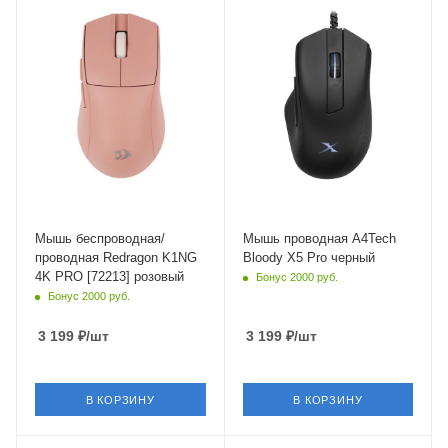
Bluetooth,USB Type-A
USB Type-A
Длина кабеля
1.8 м
Мышь беспроводная/
Мышь проводная A4Tech
проводная Redragon K1NG
Bloody X5 Pro черный
4K PRO [72213] розовый
Бонус 2000 руб.
Бонус 2000 руб.
3 199
₽
/шт
3 199
₽
/шт
В КОРЗИНУ
В КОРЗИНУ