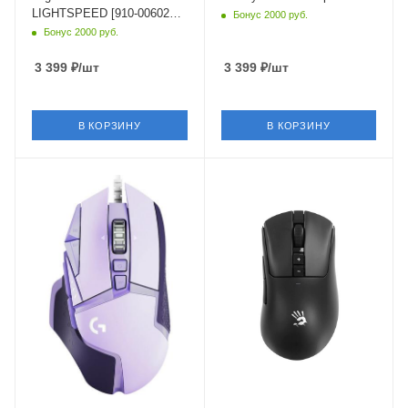
LIGHTSPEED [910-006022]
Бонус 2000 руб.
фиолетовый
Бонус 2000 руб.
3 399
₽
/шт
3 399
₽
/шт
В КОРЗИНУ
В КОРЗИНУ
Материал корпуса
Материал корпуса
пластик
пластик
Длина кабеля
Длина кабеля
2.1 м
1.8 м