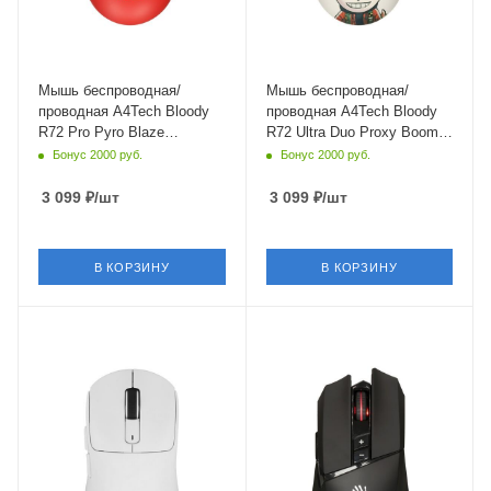
Мышь беспроводная/
Мышь беспроводная/
проводная A4Tech Bloody
проводная A4Tech Bloody
R72 Pro Pyro Blaze
R72 Ultra Duo Proxy Boom
SAVAGE красный
[R72 Ultra Proxy Boom]
Бонус 2000 руб.
Бонус 2000 руб.
бежевый
3 099
₽
/шт
3 099
₽
/шт
В КОРЗИНУ
В КОРЗИНУ
Интерфейс Подключения
Интерфейс Подключения
Bluetooth,USB Type-A
USB Type-A