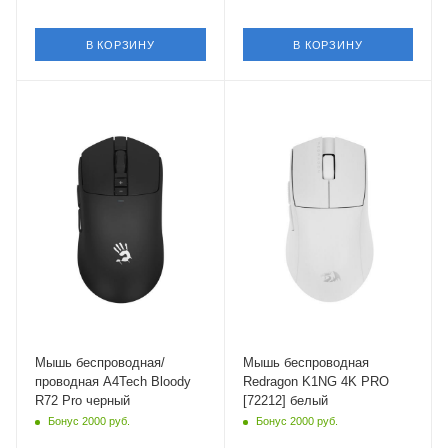
В КОРЗИНУ
В КОРЗИНУ
Интерфейс Подключения
Интерфейс Подключения
USB Type-A,USB
Bluetooth,USB Type-A
Type-C
Длина кабеля
1.8 м
Длина кабеля
1.8 м
Мышь беспроводная/
Мышь беспроводная
проводная A4Tech Bloody
Redragon K1NG 4K PRO
R72 Pro черный
[72212] белый
Бонус 2000 руб.
Бонус 2000 руб.