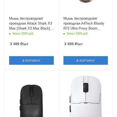
Мышь беспроводная/
Мышь беспроводная/
проводная Attack Shark X3
проводная A4Tech Bloody
Max [Shark X3 Max Black]
R72 Ultra Proxy Boom
черный
бежевый
Бонус 2000 руб.
Бонус 2000 руб.
3 499
₽
/шт
3 499
₽
/шт
В КОРЗИНУ
В КОРЗИНУ
Интерфейс Подключения
Интерфейс Подключения
Bluetooth,USB Type-C
Bluetooth,USB Type-C