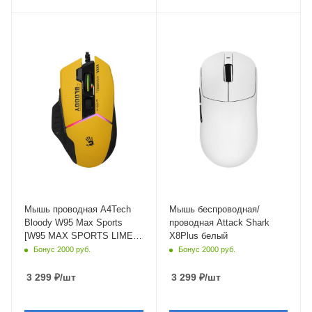
Материал корпуса
Материал корпуса
пластик
пластик
Длина кабеля
1.8 м
Мышь проводная A4Tech
Мышь беспроводная/
Bloody W95 Max Sports
проводная Attack Shark
[W95 MAX SPORTS LIME]
X8Plus белый
желтый
Бонус 2000 руб.
Бонус 2000 руб.
3 299
₽
/шт
3 299
₽
/шт