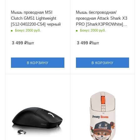
Мышь проводная MSI
Мышь беспроводная/
Clutch GM51 Lightweight
проводная Attack Shark X3
[S12-0402200-C54] черный
PRO [SharkX3PROWhite]
белый
Бонус 2000 руб.
Бонус 2000 руб.
3 499
₽
/шт
3 499
₽
/шт
В КОРЗИНУ
В КОРЗИНУ
Интерфейс Подключения
Интерфейс Подключения
Bluetooth,USB Type-A
USB Type-A
Длина кабеля
1.8 м