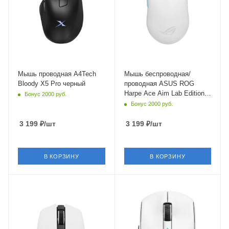
Мышь проводная A4Tech
Мышь беспроводная/
Bloody X5 Pro черный
проводная ASUS ROG
Harpe Ace Aim Lab Edition
Бонус 2000 руб.
[90MP02W0-BMUA10]
Бонус 2000 руб.
белый
3 199
₽
/шт
3 199
₽
/шт
В КОРЗИНУ
В КОРЗИНУ
Интерфейс Подключения
Интерфейс Подключения
Bluetooth,USB Type-A
Bluetooth,USB Type-
A,USB Type-C