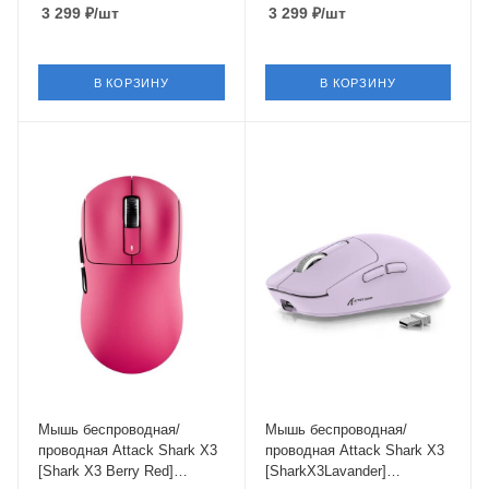
3 299
₽
/шт
3 299
₽
/шт
В КОРЗИНУ
В КОРЗИНУ
Интерфейс Подключения
Интерфейс Подключения
Bluetooth,USB Type-A
Bluetooth,USB Type-A
Длина кабеля
Длина кабеля
1.5 м
1.5 м
Мышь беспроводная/
Мышь беспроводная/
проводная Attack Shark X3
проводная Attack Shark X3
[Shark X3 Berry Red]
[SharkX3Lavander]