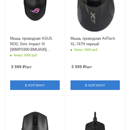
Мышь проводная ASUS
Мышь проводная A4Tech
ROG Strix Impact III
XL-747H черный
[90MP0300-BMUA00]
Бонус 2000 руб.
черный
Бонус 2000 руб.
3 599
₽
/шт
3 599
₽
/шт
В КОРЗИНУ
В КОРЗИНУ
Материал корпуса
Интерфейс Подключения
пластик
USB Type-A
Длина кабеля
1.8 м