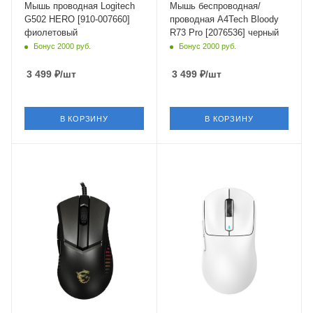
Мышь проводная Logitech
Мышь беспроводная/
G502 HERO [910-007660]
проводная A4Tech Bloody
фиолетовый
R73 Pro [2076536] черный
Бонус 2000 руб.
Бонус 2000 руб.
3 499
₽
/шт
3 499
₽
/шт
В КОРЗИНУ
В КОРЗИНУ
Интерфейс Подключения
Интерфейс Подключения
USB Type-A
Bluetooth,USB Type-A
Длина кабеля
Длина кабеля
2 м
1.5 м