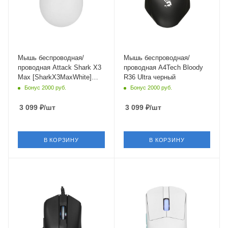
Мышь беспроводная/
Мышь беспроводная/
проводная Attack Shark X3
проводная A4Tech Bloody
Max [SharkX3MaxWhite]
R36 Ultra черный
белый
Бонус 2000 руб.
Бонус 2000 руб.
3 099
₽
/шт
3 099
₽
/шт
В КОРЗИНУ
В КОРЗИНУ
Материал корпуса
Интерфейс Подключения
пластик
Bluetooth,USB Type-A
Длина кабеля
Длина кабеля
1.9 м
2 м