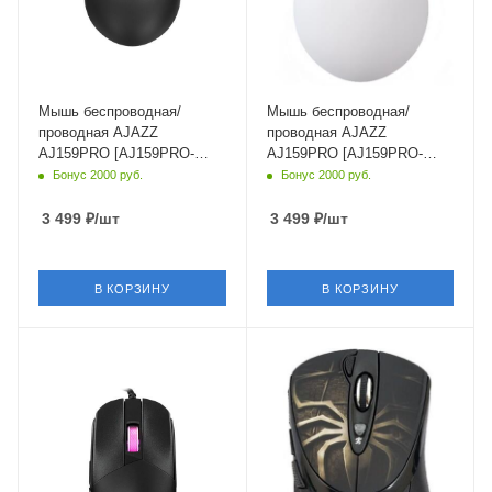
Мышь беспроводная/
Мышь беспроводная/
проводная AJAZZ
проводная AJAZZ
AJ159PRO [AJ159PRO-
AJ159PRO [AJ159PRO-
BLACK] черный
WHITE] белый
Бонус 2000 руб.
Бонус 2000 руб.
3 499
₽
/шт
3 499
₽
/шт
В КОРЗИНУ
В КОРЗИНУ
Интерфейс Подключения
Интерфейс Подключения
USB Type-A
USB Type-A
Длина кабеля
Длина кабеля
2 м
1.8 м