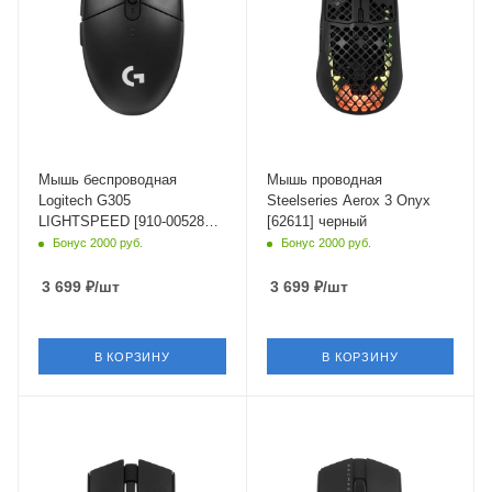
Мышь беспроводная
Мышь проводная
Logitech G305
Steelseries Aerox 3 Onyx
LIGHTSPEED [910-005282]
[62611] черный
черный
Бонус 2000 руб.
Бонус 2000 руб.
3 699
₽
/шт
3 699
₽
/шт
В КОРЗИНУ
В КОРЗИНУ
Интерфейс Подключения
Интерфейс Подключения
Bluetooth,USB Type-A
Bluetooth,USB Type-A
Длина кабеля