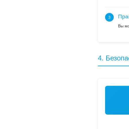
Пра
3
Вы мо
4. Безоп