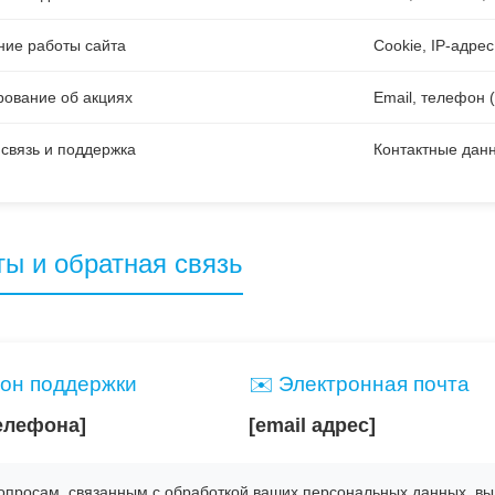
ние работы сайта
Cookie, IP-адре
ование об акциях
Email, телефон (
связь и поддержка
Контактные дан
ты и обратная связь
он поддержки
✉️ Электронная почта
елефона]
[email адрес]
опросам, связанным с обработкой ваших персональных данных, вы