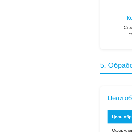
К
Стр
с
5. Обраб
Цели об
Цель обр
Оформлени