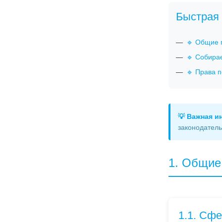
Быстрая 
🔹 Общие 
🔹 Собира
🔹 Права 
💡 Важная 
законодатель
1. Общие
1.1. Сф