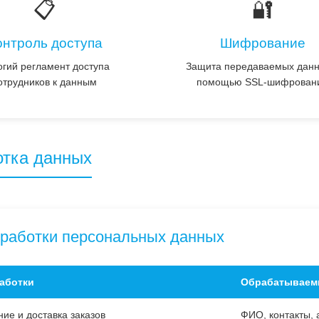
📋
🔐
онтроль доступа
Шифрование
огий регламент доступа
Защита передаваемых данн
отрудников к данным
помощью SSL-шифрован
отка данных
работки персональных данных
аботки
Обрабатываем
е и доставка заказов
ФИО, контакты, 