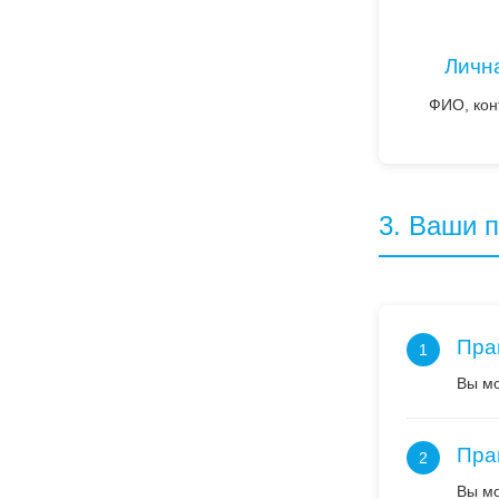
Личн
ФИО, кон
3. Ваши 
Пра
1
Вы мо
Пра
2
Вы мо