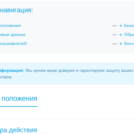
навигация:
положения
🔹 Без
емые данные
🔹 Обр
пользователей
🔹 Конт
информация:
Мы ценим ваше доверие и гарантируем защиту ваших 
ством.
 положения
ера действия