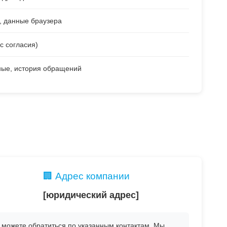
с, данные браузера
с согласия)
ные, история обращений
🏢 Адрес компании
[юридический адрес]
 можете обратиться по указанным контактам. Мы