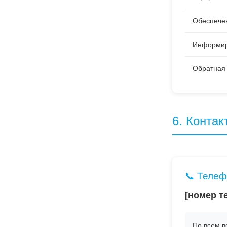
Обеспече
Информир
Обратная 
6. Контак
📞 Телеф
[номер т
По всем в